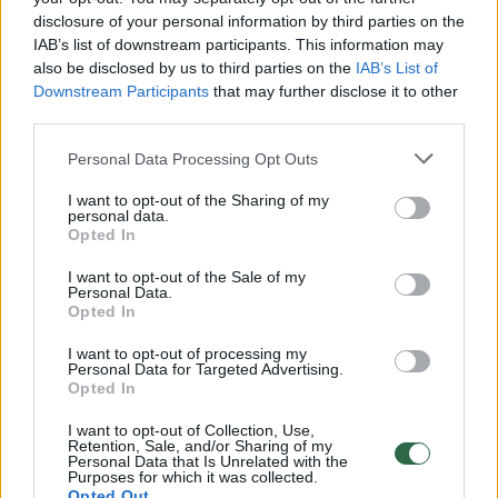
disclosure of your personal information by third parties on the
IAB’s list of downstream participants. This information may
00:00:30
also be disclosed by us to third parties on the
IAB’s List of
Vaizdai iš tragiškos avarijos Vilniaus r.: dviejų moterų ir
Downstream Participants
that may further disclose it to other
vaiko gyvybių išgelbėti nepavyko
third parties.
Žinios
|
Lietuvos diena
Personal Data Processing Opt Outs
I want to opt-out of the Sharing of my
00:00:57
Savaitės vidurys nusimato karštas: temperatūra kils iki
personal data.
Opted In
32 laipsnių šilumos
I want to opt-out of the Sale of my
Žinios
|
Orai
Personal Data.
Opted In
00:00:59
Nufilmavo, kaip patvino Vilniaus Vakarinis aplinkkelis:
I want to opt-out of processing my
Personal Data for Targeted Advertising.
vaizdas pribloškia
Opted In
Žinios
|
Lietuvos diena
I want to opt-out of Collection, Use,
Retention, Sale, and/or Sharing of my
Personal Data that Is Unrelated with the
Purposes for which it was collected.
00:15:54
V. Zalužno pasisakymą laiko bandymu įsitvirtinti
Opted Out