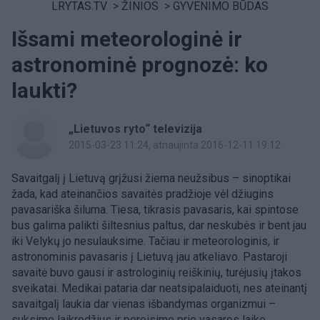
LRYTAS.TV
>
ŽINIOS
>
GYVENIMO BŪDAS
Išsami meteorologinė ir
astronominė prognozė: ko
laukti?
„Lietuvos ryto“ televizija
2015-03-23 11:24
, atnaujinta 2016-12-11 19:12
Savaitgalį į Lietuvą grįžusi žiema neužsibus – sinoptikai
žada, kad ateinančios savaitės pradžioje vėl džiugins
pavasariška šiluma. Tiesa, tikrasis pavasaris, kai spintose
bus galima palikti šiltesnius paltus, dar neskubės ir bent jau
iki Velykų jo nesulauksime. Tačiau ir meteorologinis, ir
astronominis pavasaris į Lietuvą jau atkeliavo. Pastaroji
savaitė buvo gausi ir astrologinių reiškinių, turėjusių įtakos
sveikatai. Medikai pataria dar neatsipalaiduoti, nes ateinantį
savaitgalį laukia dar vienas išbandymas organizmui –
suksime laikrodžius ir pereisime prie vasaros laiko.