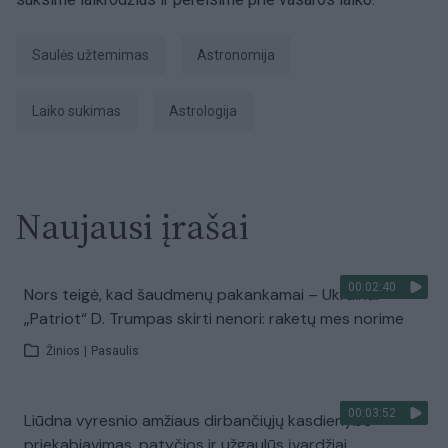
saulės užtemimas
astronomija
laiko sukimas
Astrologija
Naujausi įrašai
00:02:40
Nors teigė, kad šaudmenų pakankamai – Ukrainai
„Patriot“ D. Trumpas skirti nenori: raketų mes norime
Žinios
|
Pasaulis
00:03:52
Liūdna vyresnio amžiaus dirbančiųjų kasdienybė –
priekabiavimas, patyčios ir užgaulūs įvardžiai