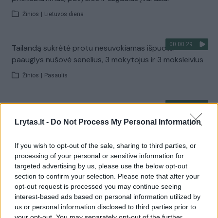
Žinios
|
Lietuvos diena
00:00:29
Tailandą sukrėtė protu nesuvokiamas išpuolis:
paauglys nušovė senelius, 3 mokytojus ir 3 moksleivius
Žinios
|
Pasaulis
00:02:08
Aukštaitijos pučiamųjų orkestras Nyderlanduose
apgynė čempionų vardą
Lrytas.lt -
Do Not Process My Personal Information
Žinios
|
Lietuvos diena
If you wish to opt-out of the sale, sharing to third parties, or
processing of your personal or sensitive information for
targeted advertising by us, please use the below opt-out
Visi įrašai
section to confirm your selection. Please note that after your
opt-out request is processed you may continue seeing
interest-based ads based on personal information utilized by
us or personal information disclosed to third parties prior to
Žiūrimiausi įrašai
your opt-out. You may separately opt-out of the further