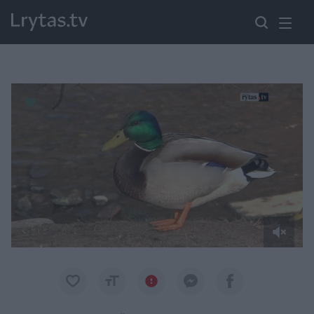
Paremkite Ukrainą