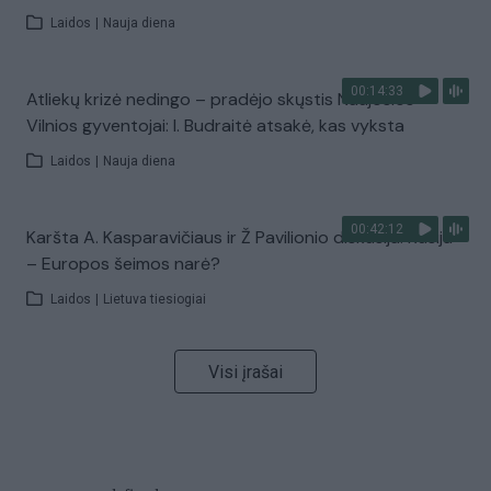
Laidos
|
Nauja diena
00:14:33
Atliekų krizė nedingo – pradėjo skųstis Naujosios
Vilnios gyventojai: I. Budraitė atsakė, kas vyksta
Laidos
|
Nauja diena
00:42:12
Karšta A. Kasparavičiaus ir Ž Pavilionio diskusija: Rusija
– Europos šeimos narė?
Laidos
|
Lietuva tiesiogiai
Visi įrašai