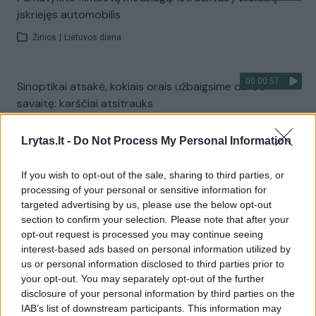
įskriejęs automobilis
Žinios
|
Lietuvos diena
00:00:57
Sinoptikai atsakė, kokiais orais užbaigsime darbo
savaitę: karščiai atsitrauks
Žinios
|
Orai
Lrytas.lt -
Do Not Process My Personal Information
Visi įrašai
If you wish to opt-out of the sale, sharing to third parties, or
processing of your personal or sensitive information for
targeted advertising by us, please use the below opt-out
section to confirm your selection. Please note that after your
Žiūrimiausi įrašai
opt-out request is processed you may continue seeing
interest-based ads based on personal information utilized by
us or personal information disclosed to third parties prior to
your opt-out. You may separately opt-out of the further
00:00:30
Vaizdai iš tragiškos avarijos Vilniaus r.: dviejų moterų ir
disclosure of your personal information by third parties on the
vaiko gyvybių išgelbėti nepavyko
IAB’s list of downstream participants. This information may