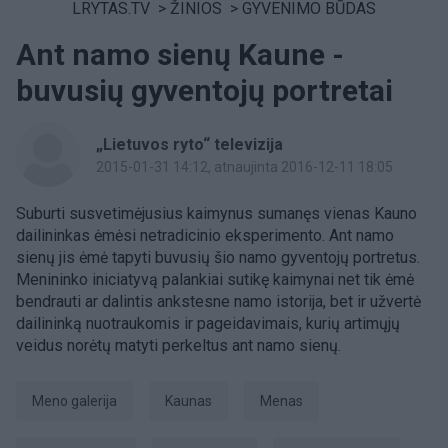
LRYTAS.TV
>
ŽINIOS
>
GYVENIMO BŪDAS
Ant namo sienų Kaune -
buvusių gyventojų portretai
„Lietuvos ryto“ televizija
2015-01-31 14:12
, atnaujinta 2016-12-11 18:05
Suburti susvetimėjusius kaimynus sumanęs vienas Kauno
dailininkas ėmėsi netradicinio eksperimento. Ant namo
sienų jis ėmė tapyti buvusių šio namo gyventojų portretus.
Menininko iniciatyvą palankiai sutikę kaimynai net tik ėmė
bendrauti ar dalintis ankstesne namo istorija, bet ir užvertė
dailininką nuotraukomis ir pageidavimais, kurių artimųjų
veidus norėtų matyti perkeltus ant namo sienų.
meno galerija
Kaunas
Menas