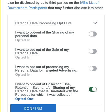
also be disclosed by us to third parties on the
IAB’s List of
Žinios
|
Lietuvos diena
Downstream Participants
that may further disclose it to other
third parties.
00:00:57
Savaitės vidurys nusimato karštas: temperatūra kils iki
Personal Data Processing Opt Outs
32 laipsnių šilumos
I want to opt-out of the Sharing of my
personal data.
Žinios
|
Orai
Opted In
I want to opt-out of the Sale of my
00:00:59
Personal Data.
Nufilmavo, kaip patvino Vilniaus Vakarinis aplinkkelis:
Opted In
vaizdas pribloškia
I want to opt-out of processing my
Žinios
|
Lietuvos diena
Personal Data for Targeted Advertising.
Opted In
I want to opt-out of Collection, Use,
00:00:55
Avarija Vilniuje: į stotelę įsirėžęs automobilis sužalojo
Retention, Sale, and/or Sharing of my
dvi moteris
Personal Data that Is Unrelated with the
Purposes for which it was collected.
Opted Out
Žinios
|
Lietuvos diena
CONFIRM