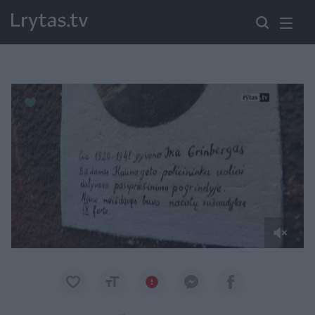
Paremkite Ukrainą