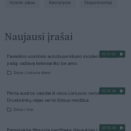
Vytenis Jakas
kaimynystė
eksperimentas
Naujausi įrašai
00:01:05
Paviešino sostinės autobuse kilusio incidento vaizdo
įrašą: važiavę keleiviai liko be amo
Žinios
|
Lietuvos diena
00:00:44
Plinta audros vaizdai iš visos Lietuvos: netoli
Druskininkų vėjas vertė ištisus medžius
Žinios
|
Orai
00:00:44
Pamatykite filmuotą medžiagą: ištrauktas į tvenkinį