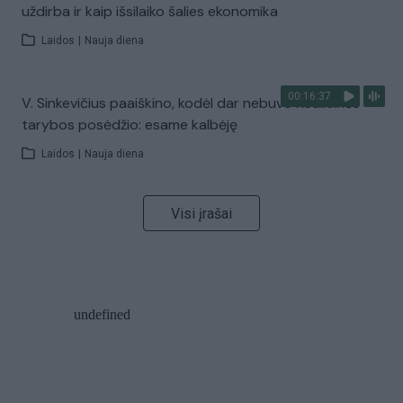
uždirba ir kaip išsilaiko šalies ekonomika
Laidos
|
Nauja diena
00:16:37
V. Sinkevičius paaiškino, kodėl dar nebuvo Koalicinės
tarybos posėdžio: esame kalbėję
Laidos
|
Nauja diena
Visi įrašai