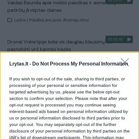
00:23:57
Vaidas Baumila apie meilės paieškas ir asmeninių
patirčių įkvėptas dainas
Laidos
|
Pokalbiai prie jūros. Atostogų ritmu
00:00:40
Dronai Vokietijoje kelia vis daugiau klausimų: du
pastebėti virš karinės bazės
Žinios
|
Pasaulis
Lrytas.lt -
Do Not Process My Personal Information
If you wish to opt-out of the sale, sharing to third parties, or
Visi įrašai
processing of your personal or sensitive information for
targeted advertising by us, please use the below opt-out
section to confirm your selection. Please note that after your
opt-out request is processed you may continue seeing
Žiūrimiausi įrašai
interest-based ads based on personal information utilized by
us or personal information disclosed to third parties prior to
your opt-out. You may separately opt-out of the further
00:00:30
Vaizdai iš tragiškos avarijos Vilniaus r.: dviejų moterų ir
disclosure of your personal information by third parties on the
IAB’s list of downstream participants. This information may