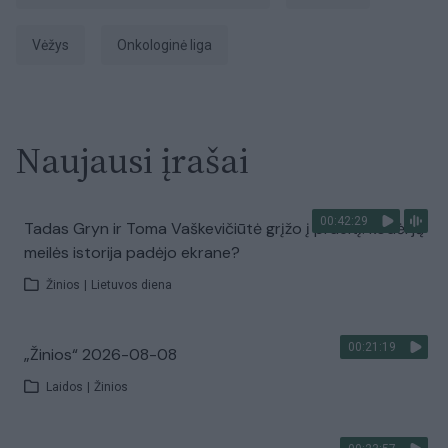
Vėžys
onkologinė liga
Naujausi įrašai
00:42:29
Tadas Gryn ir Toma Vaškevičiūtė grįžo į praeitį: kodėl jų
meilės istorija padėjo ekrane?
Žinios
|
Lietuvos diena
00:21:19
„Žinios“ 2026-08-08
Laidos
|
Žinios