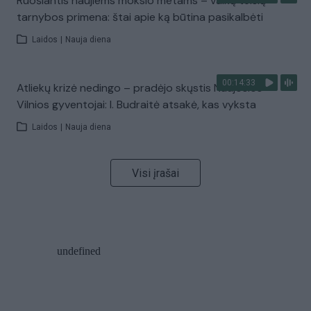
Ruošiantis naujiems mokslo metams – vaikų teisių
tarnybos primena: štai apie ką būtina pasikalbėti
Laidos
|
Nauja diena
00:14:33
Atliekų krizė nedingo – pradėjo skųstis Naujosios
Vilnios gyventojai: I. Budraitė atsakė, kas vyksta
Laidos
|
Nauja diena
Visi įrašai