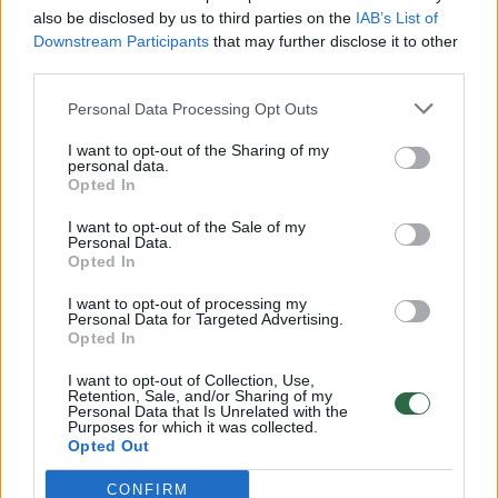
vaiko gyvybių išgelbėti nepavyko
also be disclosed by us to third parties on the
IAB’s List of
Žinios
|
Lietuvos diena
Downstream Participants
that may further disclose it to other
third parties.
00:00:57
Personal Data Processing Opt Outs
Savaitės vidurys nusimato karštas: temperatūra kils iki
32 laipsnių šilumos
I want to opt-out of the Sharing of my
personal data.
Žinios
|
Orai
Opted In
I want to opt-out of the Sale of my
Personal Data.
00:15:54
V. Zalužno pasisakymą laiko bandymu įsitvirtinti
Opted In
Ukrainos politikoje: jis yra neteisus
I want to opt-out of processing my
Laidos
|
Nauja diena
Personal Data for Targeted Advertising.
Opted In
I want to opt-out of Collection, Use,
00:00:59
Nufilmavo, kaip patvino Vilniaus Vakarinis aplinkkelis:
Retention, Sale, and/or Sharing of my
Personal Data that Is Unrelated with the
vaizdas pribloškia
Purposes for which it was collected.
Opted Out
Žinios
|
Lietuvos diena
CONFIRM