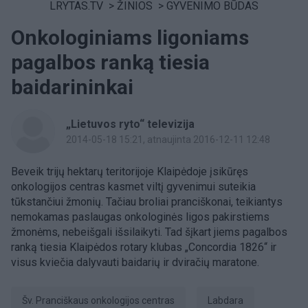
LRYTAS.TV
>
ŽINIOS
>
GYVENIMO BŪDAS
Onkologiniams ligoniams
pagalbos ranką tiesia
baidarininkai
„Lietuvos ryto“ televizija
2014-05-18 15:21
, atnaujinta 2016-12-11 12:48
Beveik trijų hektarų teritorijoje Klaipėdoje įsikūręs
onkologijos centras kasmet viltį gyvenimui suteikia
tūkstančiui žmonių. Tačiau broliai pranciškonai, teikiantys
nemokamas paslaugas onkologinės ligos pakirstiems
žmonėms, nebeišgali išsilaikyti. Tad šįkart jiems pagalbos
ranką tiesia Klaipėdos rotary klubas „Concordia 1826“ ir
visus kviečia dalyvauti baidarių ir dviračių maratone.
Šv. Pranciškaus onkologijos centras
labdara