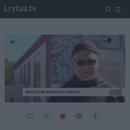
Paremkite Ukrainą