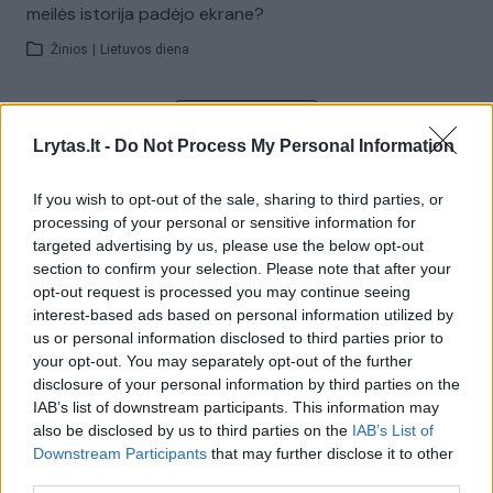
meilės istorija padėjo ekrane?
Žinios
|
Lietuvos diena
Visi įrašai
Lrytas.lt -
Do Not Process My Personal Information
If you wish to opt-out of the sale, sharing to third parties, or
Žiūrimiausi įrašai
processing of your personal or sensitive information for
targeted advertising by us, please use the below opt-out
section to confirm your selection. Please note that after your
opt-out request is processed you may continue seeing
00:00:30
Vaizdai iš tragiškos avarijos Vilniaus r.: dviejų moterų ir
interest-based ads based on personal information utilized by
vaiko gyvybių išgelbėti nepavyko
us or personal information disclosed to third parties prior to
your opt-out. You may separately opt-out of the further
Žinios
|
Lietuvos diena
disclosure of your personal information by third parties on the
IAB’s list of downstream participants. This information may
also be disclosed by us to third parties on the
IAB’s List of
00:00:57
Savaitės vidurys nusimato karštas: temperatūra kils iki
Downstream Participants
that may further disclose it to other
32 laipsnių šilumos
third parties.