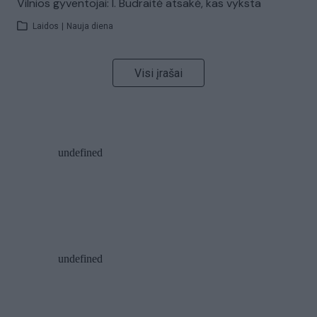
Vilnios gyventojai: I. Budraitė atsakė, kas vyksta
Laidos
|
Nauja diena
Visi įrašai