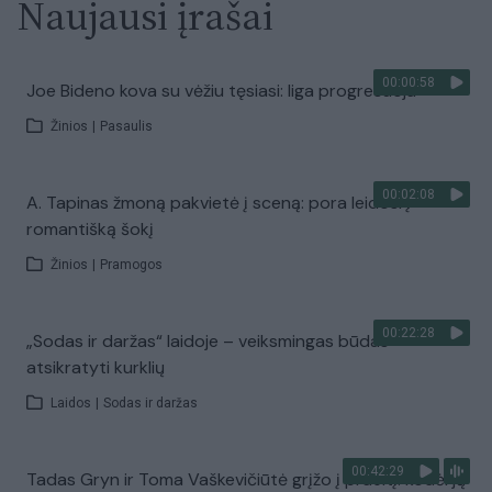
Naujausi įrašai
00:00:58
Joe Bideno kova su vėžiu tęsiasi: liga progresuoja
Žinios
|
Pasaulis
00:02:08
A. Tapinas žmoną pakvietė į sceną: pora leidosi į
romantišką šokį
Žinios
|
Pramogos
00:22:28
„Sodas ir daržas“ laidoje – veiksmingas būdas
atsikratyti kurklių
Laidos
|
Sodas ir daržas
00:42:29
Tadas Gryn ir Toma Vaškevičiūtė grįžo į praeitį: kodėl jų