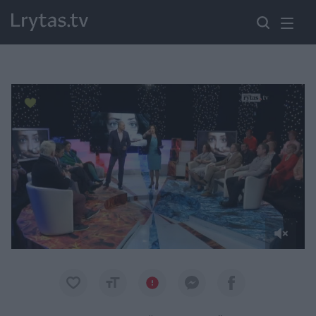
Paremkite Ukrainą