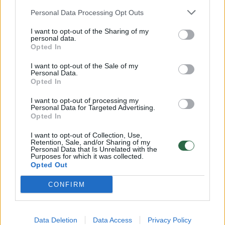
Žinios
|
Orai
Personal Data Processing Opt Outs
I want to opt-out of the Sharing of my
personal data.
00:15:54
V. Zalužno pasisakymą laiko bandymu įsitvirtinti
Opted In
Ukrainos politikoje: jis yra neteisus
I want to opt-out of the Sale of my
Laidos
|
Nauja diena
Personal Data.
Opted In
I want to opt-out of processing my
00:00:57
Sinoptikai atsakė, kokiais orais užbaigsime darbo
Personal Data for Targeted Advertising.
savaitę: karščiai atsitrauks
Opted In
Žinios
|
Orai
I want to opt-out of Collection, Use,
Retention, Sale, and/or Sharing of my
Personal Data that Is Unrelated with the
Purposes for which it was collected.
Opted Out
Visi įrašai
CONFIRM
Klausyk Lrytas.TV
Data Deletion
Data Access
Privacy Policy