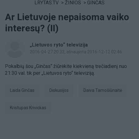
LRYTAS.TV
>
ŽINIOS
>
GINČAS
Ar Lietuvoje nepaisoma vaiko
interesų? (II)
„Lietuvos ryto“ televizija
2016-04-27 20:32
, atnaujinta 2016-12-12 02:46
Pokalbių šou „Ginčas“ žiūrėkite kiekvieną trečiadienį nuo
21:30 val. tik per „Lietuvos ryto“ televiziją.
laida Ginčas
diskusijos
Daiva Tamošiūnaitė
Kristupas Krivickas