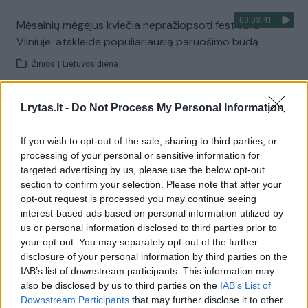
00:03:41
Mėsainių mėgėjus kviečia nepražiopsoti festivalio
Vilniuje: atskleidė populiariausią paruošimo būdą
Žinios
|
Lietuvos diena
Lrytas.lt -
Do Not Process My Personal Information
Visi įrašai
If you wish to opt-out of the sale, sharing to third parties, or
processing of your personal or sensitive information for
Žiūrimiausi įrašai
targeted advertising by us, please use the below opt-out
section to confirm your selection. Please note that after your
opt-out request is processed you may continue seeing
interest-based ads based on personal information utilized by
00:00:49
Pateikė daugiau detalių apie iš tėvų paimtus šešis
us or personal information disclosed to third parties prior to
vaikus: jiems kilusi grėsmė
your opt-out. You may separately opt-out of the further
disclosure of your personal information by third parties on the
Žinios
|
Lietuvos diena
IAB’s list of downstream participants. This information may
also be disclosed by us to third parties on the
IAB’s List of
Downstream Participants
that may further disclose it to other
00:00:30