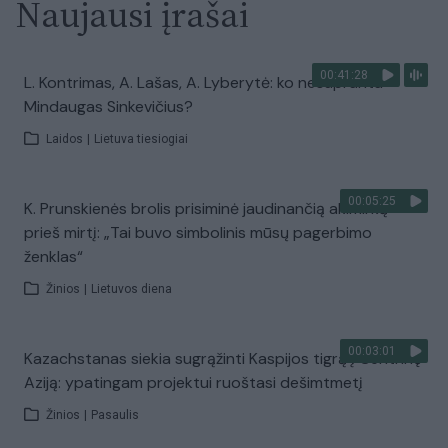
Naujausi įrašai
00:41:28
L. Kontrimas, A. Lašas, A. Lyberytė: ko nesupranta
Mindaugas Sinkevičius?
Laidos
|
Lietuva tiesiogiai
00:05:25
K. Prunskienės brolis prisiminė jaudinančią akimirką
prieš mirtį: „Tai buvo simbolinis mūsų pagerbimo
ženklas“
Žinios
|
Lietuvos diena
00:03:01
Kazachstanas siekia sugrąžinti Kaspijos tigrą į Centrinę
Aziją: ypatingam projektui ruoštasi dešimtmetį
Žinios
|
Pasaulis