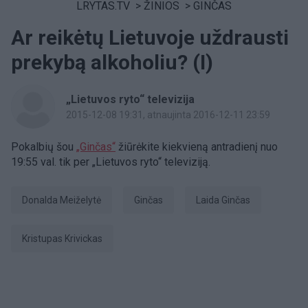
LRYTAS.TV
>
ŽINIOS
>
GINČAS
Ar reikėtų Lietuvoje uždrausti
prekybą alkoholiu? (I)
„Lietuvos ryto“ televizija
2015-12-08 19:31
, atnaujinta 2016-12-11 23:59
Pokalbių šou
„Ginčas“
žiūrėkite kiekvieną antradienį nuo
19:55 val. tik per „Lietuvos ryto“ televiziją.
Donalda Meiželytė
ginčas
laida Ginčas
Kristupas Krivickas