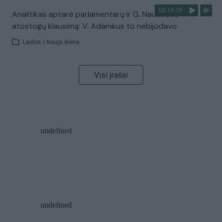
00:10:29
Analitikas aptarė parlamentarų ir G. Nausėdos
atostogų klausimą: V. Adamkus to nebijodavo
Laidos
|
Nauja diena
Visi įrašai