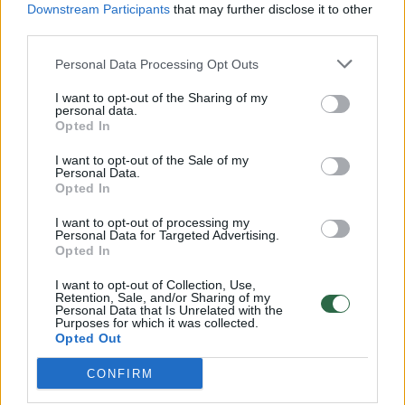
Downstream Participants
that may further disclose it to other
third parties.
00:00:57
Savaitės vidurys nusimato karštas: temperatūra kils iki
32 laipsnių šilumos
Personal Data Processing Opt Outs
Žinios
|
Orai
I want to opt-out of the Sharing of my
personal data.
Opted In
00:15:54
V. Zalužno pasisakymą laiko bandymu įsitvirtinti
I want to opt-out of the Sale of my
Personal Data.
Ukrainos politikoje: jis yra neteisus
Opted In
Laidos
|
Nauja diena
I want to opt-out of processing my
Personal Data for Targeted Advertising.
Opted In
00:00:57
Sinoptikai atsakė, kokiais orais užbaigsime darbo
I want to opt-out of Collection, Use,
savaitę: karščiai atsitrauks
Retention, Sale, and/or Sharing of my
Personal Data that Is Unrelated with the
Purposes for which it was collected.
Žinios
|
Orai
Opted Out
CONFIRM
Visi įrašai