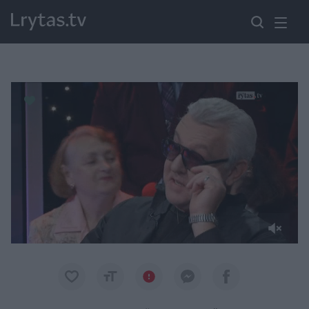
Paremkite Ukrainą