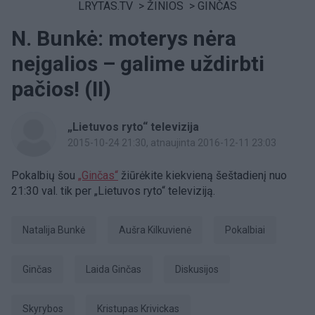
LRYTAS.TV
>
ŽINIOS
>
GINČAS
N. Bunkė: moterys nėra
neįgalios – galime uždirbti
pačios! (II)
„Lietuvos ryto“ televizija
2015-10-24 21:30
, atnaujinta 2016-12-11 23:03
Pokalbių šou
„Ginčas“
žiūrėkite kiekvieną šeštadienį nuo
21:30 val. tik per „Lietuvos ryto“ televiziją.
Natalija Bunkė
Aušra Kilkuvienė
pokalbiai
ginčas
laida Ginčas
diskusijos
Skyrybos
Kristupas Krivickas