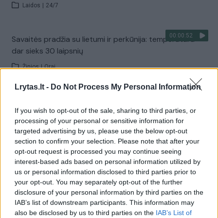
Laidos
|
24/7
00:00:52
Savaitės pradžia su lietumi ir perkūnija: temperatūra
dar sieks 30 laipsnių
Žinios
|
Orai
Lrytas.lt -
Do Not Process My Personal Information
Visi įrašai
If you wish to opt-out of the sale, sharing to third parties, or
processing of your personal or sensitive information for
targeted advertising by us, please use the below opt-out
Žiūrimiausi įrašai
section to confirm your selection. Please note that after your
opt-out request is processed you may continue seeing
interest-based ads based on personal information utilized by
us or personal information disclosed to third parties prior to
00:00:30
Vaizdai iš tragiškos avarijos Vilniaus r.: dviejų moterų ir
your opt-out. You may separately opt-out of the further
vaiko gyvybių išgelbėti nepavyko
disclosure of your personal information by third parties on the
IAB’s list of downstream participants. This information may
Žinios
|
Lietuvos diena
also be disclosed by us to third parties on the
IAB’s List of