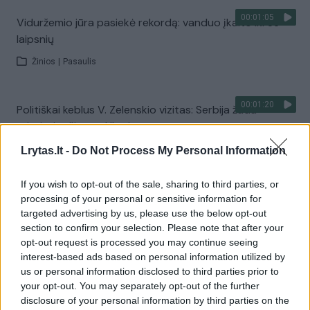
00:01:05
Viduržemio jūra pasiekė rekordą: vanduo įkaito iki 33
laipsnių
Žinios
|
Pasaulis
00:01:20
Politiškai keblus V. Zelenskio vizitas: Serbija žada
stiprinti ryšius su Ukraina
Žinios
|
Pasaulis
Lrytas.lt -
Do Not Process My Personal Information
If you wish to opt-out of the sale, sharing to third parties, or
Visi įrašai
processing of your personal or sensitive information for
targeted advertising by us, please use the below opt-out
section to confirm your selection. Please note that after your
opt-out request is processed you may continue seeing
Žiūrimiausi įrašai
interest-based ads based on personal information utilized by
us or personal information disclosed to third parties prior to
your opt-out. You may separately opt-out of the further
disclosure of your personal information by third parties on the
00:00:30