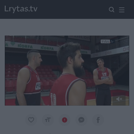
Paremkite Ukrainą