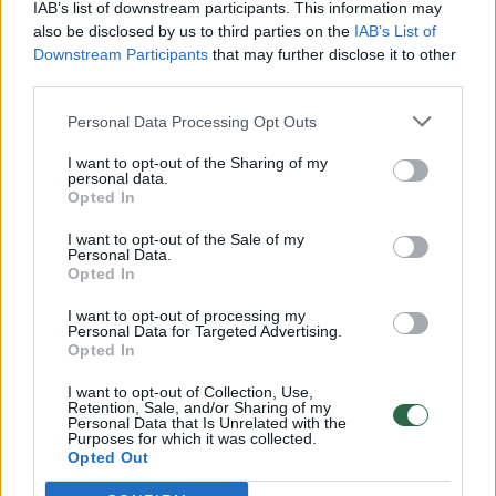
Vaizdai iš tragiškos avarijos Vilniaus r.: dviejų moterų ir
IAB’s list of downstream participants. This information may
vaiko gyvybių išgelbėti nepavyko
also be disclosed by us to third parties on the
IAB’s List of
Downstream Participants
that may further disclose it to other
Žinios
|
Lietuvos diena
third parties.
Personal Data Processing Opt Outs
00:00:57
Savaitės vidurys nusimato karštas: temperatūra kils iki
I want to opt-out of the Sharing of my
32 laipsnių šilumos
personal data.
Opted In
Žinios
|
Orai
I want to opt-out of the Sale of my
Personal Data.
00:15:54
Opted In
V. Zalužno pasisakymą laiko bandymu įsitvirtinti
Ukrainos politikoje: jis yra neteisus
I want to opt-out of processing my
Personal Data for Targeted Advertising.
Laidos
|
Nauja diena
Opted In
I want to opt-out of Collection, Use,
Retention, Sale, and/or Sharing of my
00:00:59
Nufilmavo, kaip patvino Vilniaus Vakarinis aplinkkelis:
Personal Data that Is Unrelated with the
Purposes for which it was collected.
vaizdas pribloškia
Opted Out
Žinios
|
Lietuvos diena