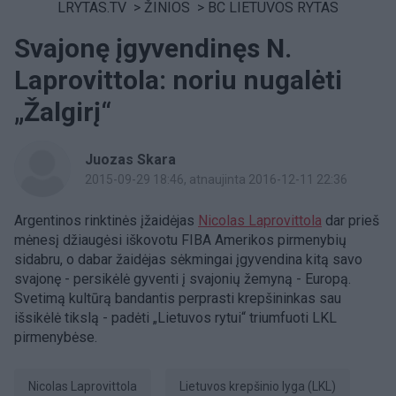
LRYTAS.TV
>
ŽINIOS
>
BC LIETUVOS RYTAS
Svajonę įgyvendinęs N.
Laprovittola: noriu nugalėti
„Žalgirį“
Juozas Skara
2015-09-29 18:46
, atnaujinta 2016-12-11 22:36
Argentinos rinktinės įžaidėjas
Nicolas Laprovittola
dar prieš
mėnesį džiaugėsi iškovotu FIBA Amerikos pirmenybių
sidabru, o dabar žaidėjas sėkmingai įgyvendina kitą savo
svajonę - persikėlė gyventi į svajonių žemyną - Europą.
Svetimą kultūrą bandantis perprasti krepšininkas sau
išsikėlė tikslą - padėti „Lietuvos rytui“ triumfuoti LKL
pirmenybėse.
Nicolas Laprovittola
Lietuvos krepšinio lyga (LKL)