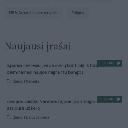
FIBA Amerikos pirmenybės
Žalgiris
Naujausi įrašai
00:01:00
Ispanija mėnesiui įvedė sienų kontrolę iš Italijos:
baiminamasi naujos migrantų bangos
Žinios
|
Pasaulis
00:00:40
Avarijos vaizdai Varėnos rajone: po smūgio automobilis
atsidūrė už kelio
Žinios
|
Lietuvos diena