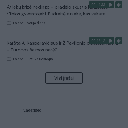
00:14:33
Atliekų krizė nedingo – pradėjo skųstis Naujosios
Vilnios gyventojai: I. Budraitė atsakė, kas vyksta
Laidos
|
Nauja diena
00:42:12
Karšta A. Kasparavičiaus ir Ž Pavilionio diskusija: Rusija
– Europos šeimos narė?
Laidos
|
Lietuva tiesiogiai
Visi įrašai