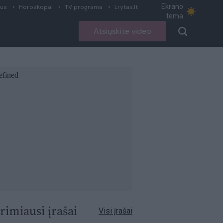
Ekrano
ius
Horoskopai
TV programa
Lrytas.lt
tema
Atsiųskite video
rimiausi įrašai
Visi įrašai