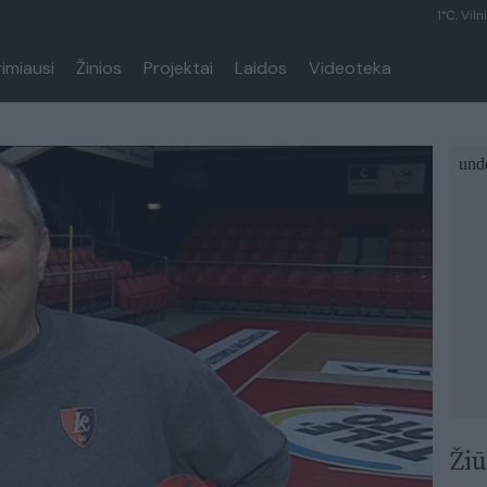
1°C, Viln
rimiausi
Žinios
Projektai
Laidos
Videoteka
Žiū