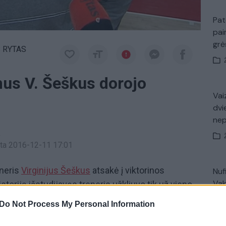
Pat
pai
gr
 RYTAS
mus V. Šeškus dorojo
Vaiz
dvi
ne
a
inta 2016-12-11 17:01
eneris
Virginijus Šeškus
atsakė į viktorinos
Nuf
Vak
istoriją išstudijavęs treneris užkliuvo tik už vieno
ui padėjo atsakyti jo gudrumas. Į klausimą, kiek
Do Not Process My Personal Information
aus klubas, treneris atsakė tik pažiūrėjęs į iškabą