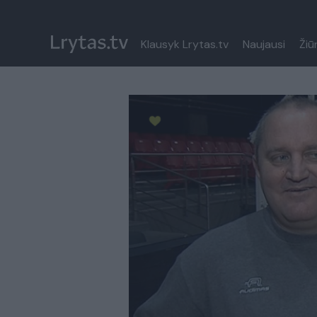
Klausyk Lrytas.tv
Naujausi
Žiū
Paremkite Ukrainą