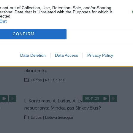
o opt-out of Collection, Use, Retention, Sale, and/or Sharing
Žinios
|
Lietuvos diena
ersonal Data that Is Unrelated with the Purposes for which it
lected.
Out
TV
CONFIRM
Visi įrašai
00:12:58
Data Deletion
Data Access
Privacy Policy
giamai
Pravėrė ukrainiečių pinigines: atsakė, kiek
dinėti
vidutiniškai uždirba ir kaip išsilaiko šalies
ekonomika
Laidos
|
Nauja diena
00:41:28
nebuvo
L. Kontrimas, A. Lašas, A. Lyberytė: ko
e
nesupranta Mindaugas Sinkevičius?
Laidos
|
Lietuva tiesiogiai