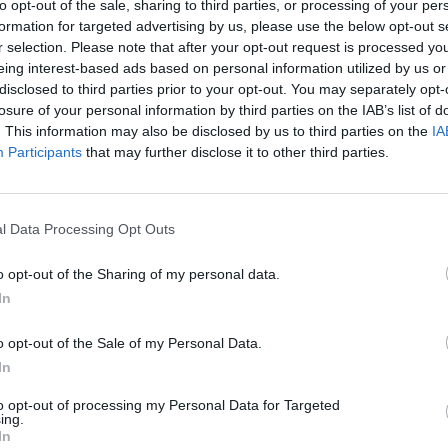
.
to opt-out of the sale, sharing to third parties, or processing of your per
„Pa
formation for targeted advertising by us, please use the below opt-out s
jau
r selection. Please note that after your opt-out request is processed y
Virginijus Šeškus
klausimai
Pru
eing interest-based ads based on personal information utilized by us or
disclosed to third parties prior to your opt-out. You may separately opt-
losure of your personal information by third parties on the IAB’s list of
. This information may also be disclosed by us to third parties on the
IA
Participants
that may further disclose it to other third parties.
Visi įrašai
l Data Processing Opt Outs
00:12:58
giamai
Pravėrė ukrainiečių pinigines: atsakė, kiek
dinėti
vidutiniškai uždirba ir kaip išsilaiko šalies
o opt-out of the Sharing of my personal data.
ekonomika
In
Laidos
|
Nauja diena
o opt-out of the Sale of my Personal Data.
In
00:01:31
nebuvo
Pamatykite atsisveikinimo su K. Prunskiene
to opt-out of processing my Personal Data for Targeted
e
akimirkas: amžinojo poilsio ji atguls
ing.
In
Antakalnio kapinėse