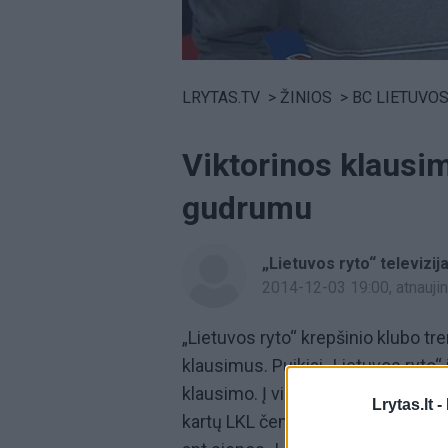
Volume
0%
LRYTAS.TV
>
ŽINIOS
>
BC LIETUVOS
Viktorinos klausi
gudrumu
„Lietuvos ryto“ televizij
2014-12-03 19:00
, atnauj
„Lietuvos ryto“ krepšinio klubo tr
klausimus. Puikiai „Lietuvos ryto“ 
klausimo. Į vieną klausimą V, Šešk
Lrytas.lt -
kartų LKL čempionu yra tapęs Vilni