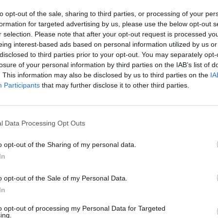
s.
aut
to opt-out of the sale, sharing to third parties, or processing of your per
formation for targeted advertising by us, please use the below opt-out s
r selection. Please note that after your opt-out request is processed y
iai
Draudimas
Rusija
eing interest-based ads based on personal information utilized by us or
disclosed to third parties prior to your opt-out. You may separately opt-
Reporteris
losure of your personal information by third parties on the IAB’s list of
. This information may also be disclosed by us to third parties on the
IA
Participants
that may further disclose it to other third parties.
Visi įrašai
l Data Processing Opt Outs
o opt-out of the Sharing of my personal data.
0:44
00:00:57
riejęs
Sinoptikai atsakė, kokiais orais užbaigsime
In
aivinti
darbo savaitę: karščiai atsitrauks
o opt-out of the Sale of my Personal Data.
Žinios
|
Orai
In
to opt-out of processing my Personal Data for Targeted
00:02:33
nio
Dėl rekordiškai žemo Dunojaus vandens
ing.