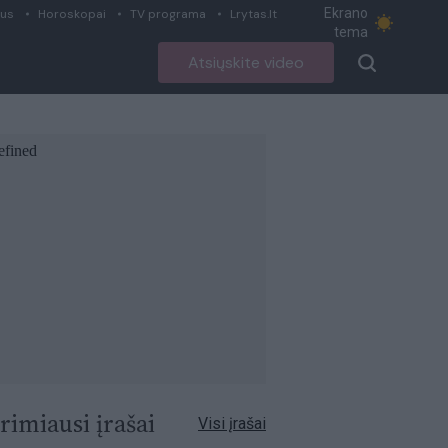
Ekrano
ius
Horoskopai
TV programa
Lrytas.lt
tema
Atsiųskite video
rimiausi įrašai
Visi įrašai