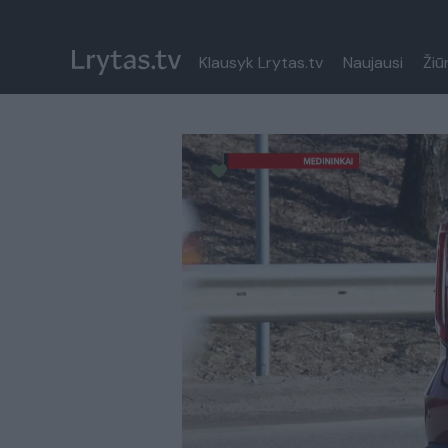
Klausyk Lrytas.tv
Naujausi
Žiū
Paremkite Ukrainą