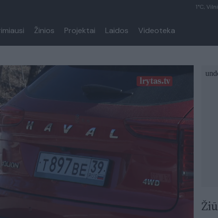
1°C, Viln
rimiausi
Žinios
Projektai
Laidos
Videoteka
Žiū