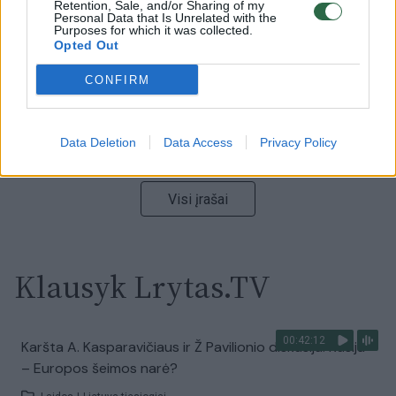
vaizdas pribloškia
Retention, Sale, and/or Sharing of my
Personal Data that Is Unrelated with the
Žinios
Purposes for which it was collected.
|
Lietuvos diena
Opted Out
CONFIRM
00:00:55
Avarija Vilniuje: į stotelę įsirėžęs automobilis sužalojo
dvi moteris
Žinios
|
Lietuvos diena
Data Deletion
Data Access
Privacy Policy
Visi įrašai
Klausyk Lrytas.TV
00:42:12
Karšta A. Kasparavičiaus ir Ž Pavilionio diskusija: Rusija
– Europos šeimos narė?