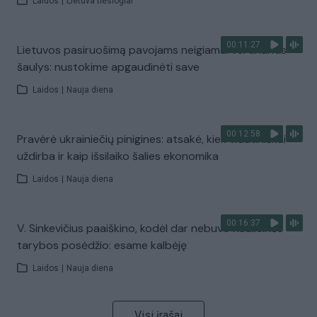
Laidos
|
Lietuva tiesiogiai
00:11:27
Lietuvos pasiruošimą pavojams neigiamai vertinantis
šaulys: nustokime apgaudinėti save
Laidos
|
Nauja diena
00:12:58
Pravėrė ukrainiečių pinigines: atsakė, kiek vidutiniškai
uždirba ir kaip išsilaiko šalies ekonomika
Laidos
|
Nauja diena
00:16:37
V. Sinkevičius paaiškino, kodėl dar nebuvo Koalicinės
tarybos posėdžio: esame kalbėję
Laidos
|
Nauja diena
Visi įrašai