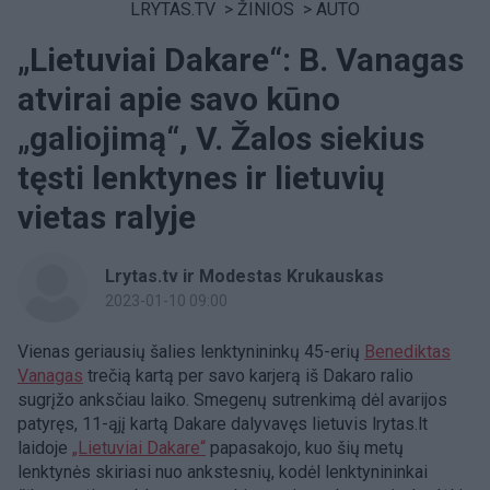
LRYTAS.TV
>
ŽINIOS
>
AUTO
„Lietuviai Dakare“: B. Vanagas
atvirai apie savo kūno
„galiojimą“, V. Žalos siekius
tęsti lenktynes ir lietuvių
vietas ralyje
Lrytas.tv ir Modestas Krukauskas
2023-01-10 09:00
Vienas geriausių šalies lenktynininkų 45-erių
Benediktas
Vanagas
trečią kartą per savo karjerą iš Dakaro ralio
sugrįžo anksčiau laiko. Smegenų sutrenkimą dėl avarijos
patyręs, 11-ąjį kartą Dakare dalyvavęs lietuvis lrytas.lt
laidoje
„Lietuviai Dakare“
papasakojo, kuo šių metų
lenktynės skiriasi nuo ankstesnių, kodėl lenktynininkai