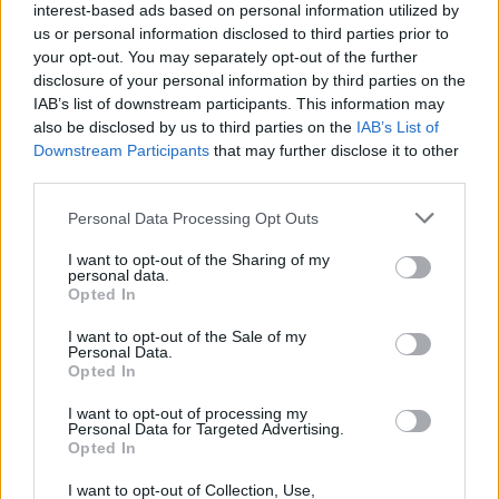
Visi įrašai
interest-based ads based on personal information utilized by
us or personal information disclosed to third parties prior to
your opt-out. You may separately opt-out of the further
disclosure of your personal information by third parties on the
Žiūrimiausi įrašai
IAB’s list of downstream participants. This information may
also be disclosed by us to third parties on the
IAB’s List of
Downstream Participants
that may further disclose it to other
third parties.
00:00:30
Vaizdai iš tragiškos avarijos Vilniaus r.: dviejų moterų ir
vaiko gyvybių išgelbėti nepavyko
Personal Data Processing Opt Outs
Žinios
|
Lietuvos diena
I want to opt-out of the Sharing of my
personal data.
Opted In
00:00:57
Savaitės vidurys nusimato karštas: temperatūra kils iki
I want to opt-out of the Sale of my
Personal Data.
32 laipsnių šilumos
Opted In
Žinios
|
Orai
I want to opt-out of processing my
Personal Data for Targeted Advertising.
Opted In
00:00:59
Nufilmavo, kaip patvino Vilniaus Vakarinis aplinkkelis:
I want to opt-out of Collection, Use,