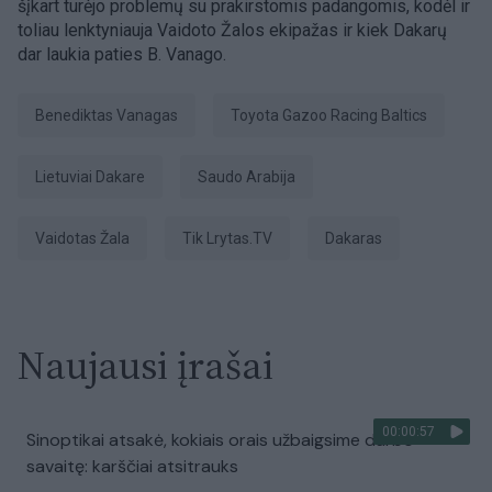
šįkart turėjo problemų su prakirstomis padangomis, kodėl ir
toliau lenktyniauja Vaidoto Žalos ekipažas ir kiek Dakarų
dar laukia paties B. Vanago.
Benediktas Vanagas
Toyota Gazoo Racing Baltics
Lietuviai Dakare
Saudo Arabija
Vaidotas Žala
tik Lrytas.TV
Dakaras
Naujausi įrašai
00:00:57
Sinoptikai atsakė, kokiais orais užbaigsime darbo
savaitę: karščiai atsitrauks