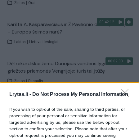
Žinios
|
Orai
00:42:12
Karšta A. Kasparavičiaus ir Ž Pavilionio diskusija: Rusija
– Europos šeimos narė?
Laidos
|
Lietuva tiesiogiai
00:02:33
Dėl rekordiškai žemo Dunojaus vandens lygio –
griežtos priemonės Vengrijoje: turistai įtūžę
Žinios
|
Pasaulis
Lrytas.lt -
Do Not Process My Personal Information
00:04:00
Kuprines pasvėrę specialistai įspėja apie pavojingą
įprotį: tą daro daugiau nei pusė pradinukų
If you wish to opt-out of the sale, sharing to third parties, or
processing of your personal or sensitive information for
Žinios
|
Lietuvos diena
targeted advertising by us, please use the below opt-out
section to confirm your selection. Please note that after your
opt-out request is processed you may continue seeing