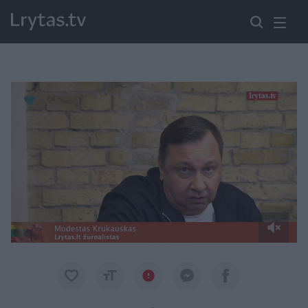
Paremkite Ukrainą