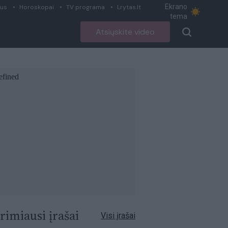
Ekrano
ius
Horoskopai
TV programa
Lrytas.lt
tema
Atsiųskite video
rimiausi įrašai
Visi įrašai