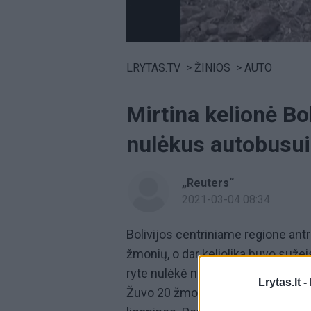
Volume
0%
LRYTAS.TV
>
ŽINIOS
>
AUTO
Mirtina kelionė Bo
nulėkus autobusui
„Reuters“
2021-03-04 08:34
Bolivijos centriniame regione ant
žmonių, o dar keliolika buvo sužeis
ryte nulėkė nuo kelio tarp Kočaba
Lrytas.lt -
Žuvo 20 žmonių, o dar maždaug 13 