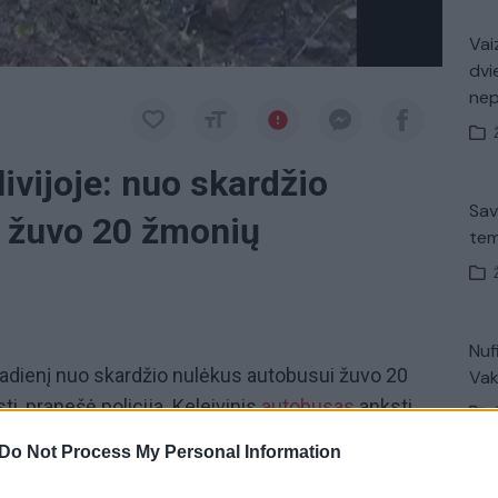
Vaiz
dvi
ne
livijoje: nuo skardžio
Sav
 žuvo 20 žmonių
tem
Nuf
radienį nuo skardžio nulėkus autobusui žuvo 20
Vak
ti, pranešė policija. Keleivinis
autobusas
anksti
mbos ir Santa Kruso. Jis krito maždaug 150 m.
Do Not Process My Personal Information
buvo sužeisti. Sužeistieji nuvežti į aplinkines
Avar