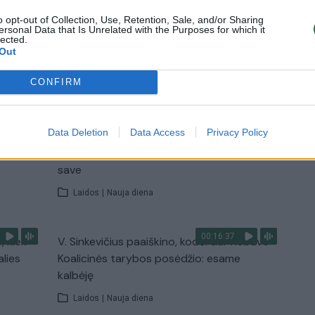
o opt-out of Collection, Use, Retention, Sale, and/or Sharing
Žinios
|
Lietuvos diena
ersonal Data that Is Unrelated with the Purposes for which it
lected.
Out
TV
CONFIRM
Visi įrašai
00:11:27
Data Deletion
Data Access
Privacy Policy
nio
Lietuvos pasiruošimą pavojams neigiamai
narė?
vertinantis šaulys: nustokime apgaudinėti
save
Laidos
|
Nauja diena
00:16:37
, kiek
V. Sinkevičius paaiškino, kodėl dar nebuvo
alies
Koalicinės tarybos posėdžio: esame
kalbėję
Laidos
|
Nauja diena