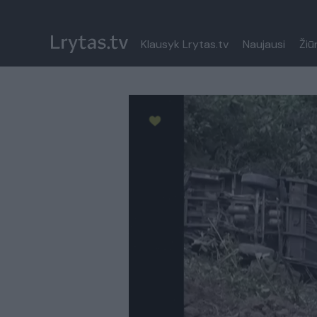
Klausyk Lrytas.tv
Naujausi
Žiū
Paremkite Ukrainą