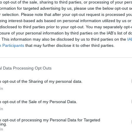
ų incidentą kitoje Bolivijos vietoje žuvo 19 ir buvo
to opt-out of the sale, sharing to third parties, or processing of your per
aut
formation for targeted advertising by us, please use the below opt-out s
r selection. Please note that after your opt-out request is processed y
eing interest-based ads based on personal information utilized by us or
a
Mirtis
tik Lrytas.TV
disclosed to third parties prior to your opt-out. You may separately opt-
losure of your personal information by third parties on the IAB’s list of
. This information may also be disclosed by us to third parties on the
IA
Participants
that may further disclose it to other third parties.
Visi įrašai
l Data Processing Opt Outs
0:57
00:42:12
aigsime
Karšta A. Kasparavičiaus ir Ž Pavilionio
o opt-out of the Sharing of my personal data.
diskusija: Rusija – Europos šeimos narė?
In
Laidos
|
Lietuva tiesiogiai
o opt-out of the Sale of my Personal Data.
In
2:33
00:04:00
dens
Kuprines pasvėrę specialistai įspėja apie
to opt-out of processing my Personal Data for Targeted
e:
pavojingą įprotį: tą daro daugiau nei pusė
ing.
In
pradinukų