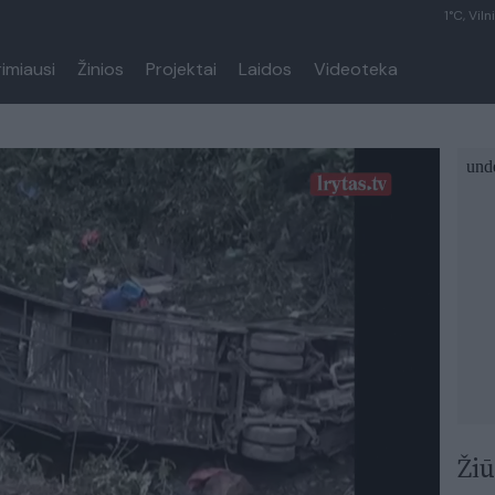
1°C, Viln
rimiausi
Žinios
Projektai
Laidos
Videoteka
Žiū