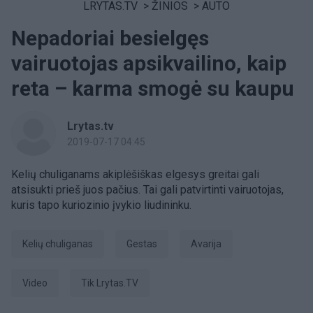
LRYTAS.TV
>
ŽINIOS
>
AUTO
Nepadoriai besielgęs
vairuotojas apsikvailino, kaip
reta – karma smogė su kaupu
Lrytas.tv
2019-07-17 04:45
Kelių chuliganams akiplėšiškas elgesys greitai gali
atsisukti prieš juos pačius. Tai gali patvirtinti vairuotojas,
kuris tapo kuriozinio įvykio liudininku.
kelių chuliganas
gestas
avarija
Video
tik Lrytas.TV