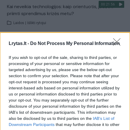
00:21:56
Kai neveikia technologijos: kaip orientuotis, judėti ir
priimti sprendimus krizės metu?
Laidos
|
Išlikti rytojui
Visi įrašai
Lrytas.lt -
Do Not Process My Personal Information
If you wish to opt-out of the sale, sharing to third parties, or
processing of your personal or sensitive information for
Žiūrimiausi įrašai
targeted advertising by us, please use the below opt-out
section to confirm your selection. Please note that after your
opt-out request is processed you may continue seeing
interest-based ads based on personal information utilized by
00:00:30
Vaizdai iš tragiškos avarijos Vilniaus r.: dviejų moterų ir
us or personal information disclosed to third parties prior to
vaiko gyvybių išgelbėti nepavyko
your opt-out. You may separately opt-out of the further
disclosure of your personal information by third parties on the
Žinios
|
Lietuvos diena
IAB’s list of downstream participants. This information may
also be disclosed by us to third parties on the
IAB’s List of
Downstream Participants
that may further disclose it to other
00:00:57
Savaitės vidurys nusimato karštas: temperatūra kils iki