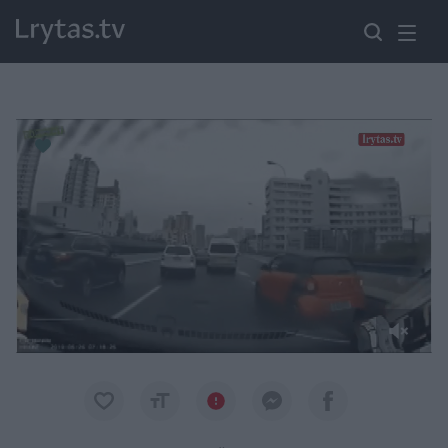
Paremkite Ukrainą