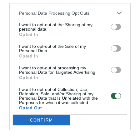
third parties.
32 laipsnių šilumos
Personal Data Processing Opt Outs
Žinios
|
Orai
I want to opt-out of the Sharing of my
personal data.
Opted In
00:15:54
V. Zalužno pasisakymą laiko bandymu įsitvirtinti
Ukrainos politikoje: jis yra neteisus
I want to opt-out of the Sale of my
Personal Data.
Laidos
|
Nauja diena
Opted In
I want to opt-out of processing my
Personal Data for Targeted Advertising.
00:00:59
Nufilmavo, kaip patvino Vilniaus Vakarinis aplinkkelis:
Opted In
vaizdas pribloškia
I want to opt-out of Collection, Use,
Žinios
Retention, Sale, and/or Sharing of my
|
Lietuvos diena
Personal Data that Is Unrelated with the
Purposes for which it was collected.
Opted Out
Visi įrašai
CONFIRM