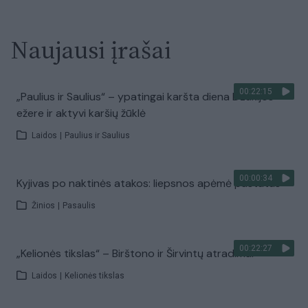
Naujausi įrašai
00:22:15
„Paulius ir Saulius“ – ypatingai karšta diena Dzūkijos
ežere ir aktyvi karšių žūklė
Laidos
|
Paulius ir Saulius
00:00:34
Kyjivas po naktinės atakos: liepsnos apėmė pastatus
Žinios
|
Pasaulis
00:22:27
„Kelionės tikslas“ – Birštono ir Širvintų atradimai
Laidos
|
Kelionės tikslas