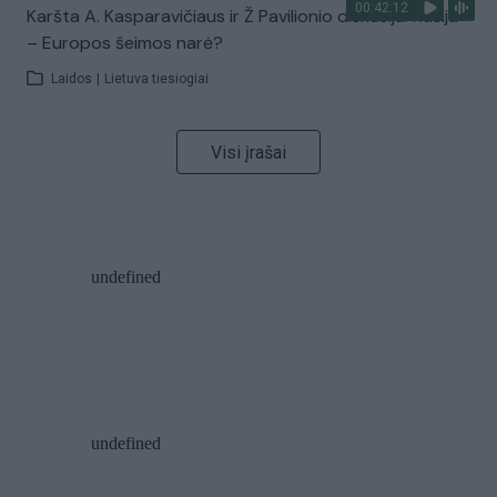
00:42:12
Karšta A. Kasparavičiaus ir Ž Pavilionio diskusija: Rusija
– Europos šeimos narė?
Laidos
|
Lietuva tiesiogiai
Visi įrašai