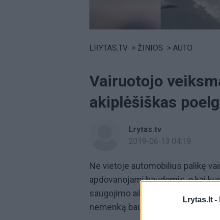
Volume
0%
LRYTAS.TV
>
ŽINIOS
>
AUTO
Vairuotojo veiksma
akiplėšiškas poelg
Lrytas.tv
2019-06-13 04:19
Ne vietoje automobilius palikę vair
apdovanojami baudomis, o kai kur
saugojimo aikšteles, iš kurių pas
Lrytas.lt -
nemenką baudą.