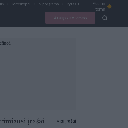
Ekrano
ius
Horoskopai
TV programa
Lrytas.lt
tema
Atsiųskite video
rimiausi įrašai
Visi įrašai