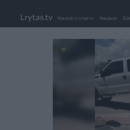
Klausyk Lrytas.tv
Naujausi
Žiū
Paremkite Ukrainą