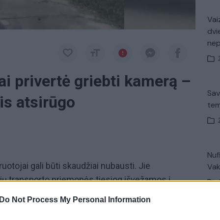
Vaiz
dvi
ne
i privertė griebti kamerą –
Sav
is atsirūgo
tem
Nuf
uotojai gali būti skaudžiai nubausti. Jie
Vak
ių transporto priemonės tiesiog išvežamos į
iimti transporto priemonę galima tik susimokėjus
Do Not Process My Personal Information
Avar