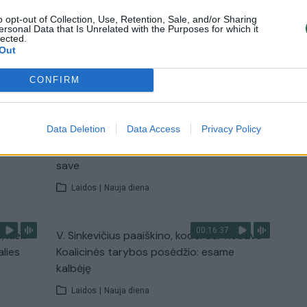
o opt-out of Collection, Use, Retention, Sale, and/or Sharing
Žinios
|
Lietuvos diena
ersonal Data that Is Unrelated with the Purposes for which it
lected.
Out
TV
CONFIRM
Visi įrašai
00:11:27
Data Deletion
Data Access
Privacy Policy
nio
Lietuvos pasiruošimą pavojams neigiamai
narė?
vertinantis šaulys: nustokime apgaudinėti
save
Laidos
|
Nauja diena
00:16:37
, kiek
V. Sinkevičius paaiškino, kodėl dar nebuvo
alies
Koalicinės tarybos posėdžio: esame
kalbėję
Laidos
|
Nauja diena