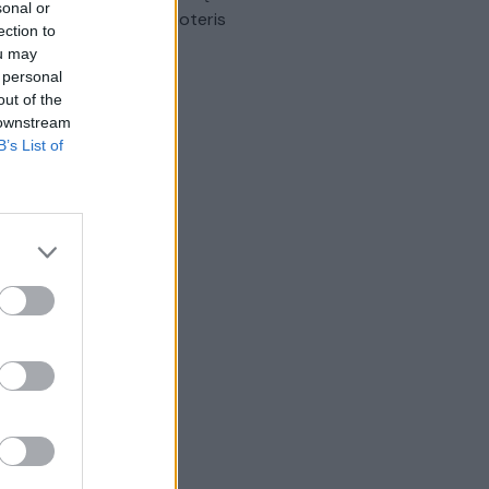
sonal or
omobilis sužalojo dvi moteris
ection to
ou may
Žinios
|
Lietuvos diena
 personal
out of the
 downstream
B’s List of