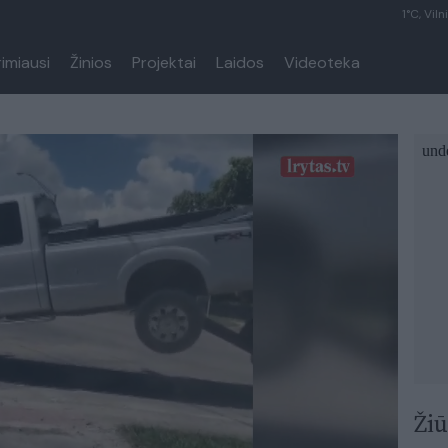
1°C, Viln
rimiausi
Žinios
Projektai
Laidos
Videoteka
Žiū