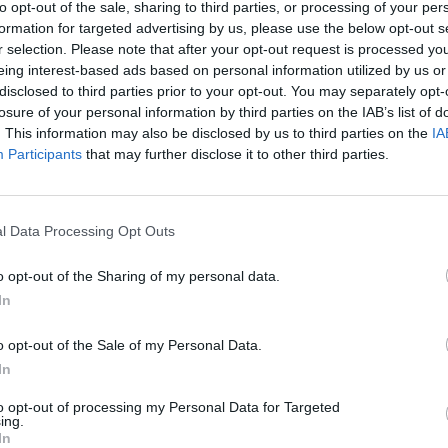
to opt-out of the sale, sharing to third parties, or processing of your per
aut
formation for targeted advertising by us, please use the below opt-out s
visureigis
Bauda
Video
r selection. Please note that after your opt-out request is processed y
eing interest-based ads based on personal information utilized by us or
disclosed to third parties prior to your opt-out. You may separately opt-
losure of your personal information by third parties on the IAB’s list of
. This information may also be disclosed by us to third parties on the
IA
Participants
that may further disclose it to other third parties.
Visi įrašai
l Data Processing Opt Outs
0:57
00:42:12
aigsime
Karšta A. Kasparavičiaus ir Ž Pavilionio
o opt-out of the Sharing of my personal data.
diskusija: Rusija – Europos šeimos narė?
In
Laidos
|
Lietuva tiesiogiai
o opt-out of the Sale of my Personal Data.
In
2:33
00:04:00
dens
Kuprines pasvėrę specialistai įspėja apie
to opt-out of processing my Personal Data for Targeted
e:
pavojingą įprotį: tą daro daugiau nei pusė
ing.
In
pradinukų