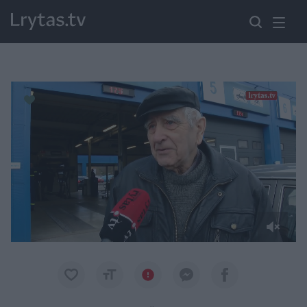
Paremkite Ukrainą