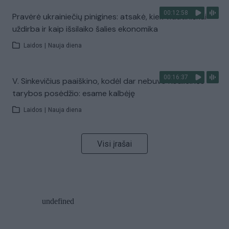
00:12:58
Pravėrė ukrainiečių pinigines: atsakė, kiek vidutiniškai
uždirba ir kaip išsilaiko šalies ekonomika
Laidos
|
Nauja diena
00:16:37
V. Sinkevičius paaiškino, kodėl dar nebuvo Koalicinės
tarybos posėdžio: esame kalbėję
Laidos
|
Nauja diena
Visi įrašai