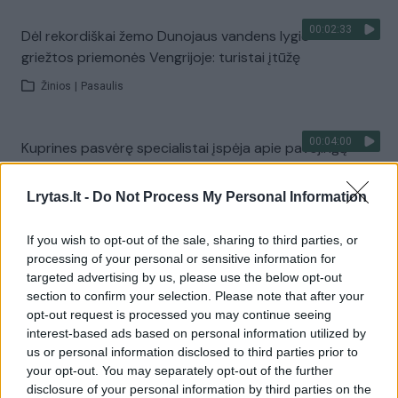
00:02:33
Dėl rekordiškai žemo Dunojaus vandens lygio –
griežtos priemonės Vengrijoje: turistai įtūžę
Žinios
|
Pasaulis
00:04:00
Kuprines pasvėrę specialistai įspėja apie pavojingą
įprotį: tą daro daugiau nei pusė pradinukų
Lrytas.lt -
Do Not Process My Personal Information
Žinios
|
Lietuvos diena
If you wish to opt-out of the sale, sharing to third parties, or
Visi įrašai
processing of your personal or sensitive information for
targeted advertising by us, please use the below opt-out
section to confirm your selection. Please note that after your
opt-out request is processed you may continue seeing
Žiūrimiausi įrašai
interest-based ads based on personal information utilized by
us or personal information disclosed to third parties prior to
your opt-out. You may separately opt-out of the further
disclosure of your personal information by third parties on the