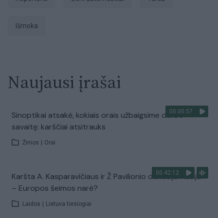
išmoka
Naujausi įrašai
00:00:57
Sinoptikai atsakė, kokiais orais užbaigsime darbo
savaitę: karščiai atsitrauks
Žinios
|
Orai
00:42:12
Karšta A. Kasparavičiaus ir Ž Pavilionio diskusija: Rusija
– Europos šeimos narė?
Laidos
|
Lietuva tiesiogiai