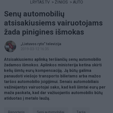
LRYTAS.TV
>
ŽINIOS
>
AUTO
Senų automobilių
atsisakiusiems vairuotojams
žada pinigines išmokas
„Lietuvos ryto“ televizija
2019-03-12 16:35
Atsisakiusiems aplinką teršiančių senų automobilio
žadamos išmokos. Aplinkos ministerija ketina skirti
kelių šimtų eurų kompensaciją. Ją būtų galima
panaudoti viešojo transporto bilietams arba mažos
taršos automobilio įsigijimui. Senais automobiliais
važinėjantys vairuotojai sako, kad keli šimtai eurų per
maža paskata, kad dar važiuojantis automobilis būtų
atiduotas į metalo laužą.
Reporteris
seni automobiliai
tarša