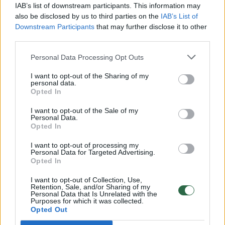
00:00:30
Vaizdai iš tragiškos avarijos Vilniaus r.: dviejų moterų ir
IAB’s list of downstream participants. This information may
vaiko gyvybių išgelbėti nepavyko
also be disclosed by us to third parties on the
IAB’s List of
Downstream Participants
that may further disclose it to other
Žinios
|
Lietuvos diena
third parties.
Personal Data Processing Opt Outs
00:00:57
Savaitės vidurys nusimato karštas: temperatūra kils iki
I want to opt-out of the Sharing of my
32 laipsnių šilumos
personal data.
Opted In
Žinios
|
Orai
I want to opt-out of the Sale of my
Personal Data.
Opted In
00:00:59
Nufilmavo, kaip patvino Vilniaus Vakarinis aplinkkelis:
vaizdas pribloškia
I want to opt-out of processing my
Personal Data for Targeted Advertising.
Žinios
|
Lietuvos diena
Opted In
I want to opt-out of Collection, Use,
Retention, Sale, and/or Sharing of my
00:00:55
Avarija Vilniuje: į stotelę įsirėžęs automobilis sužalojo
Personal Data that Is Unrelated with the
Purposes for which it was collected.
dvi moteris
Opted Out
Žinios
|
Lietuvos diena