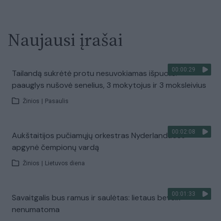
Naujausi įrašai
00:00:29
Tailandą sukrėtė protu nesuvokiamas išpuolis:
paauglys nušovė senelius, 3 mokytojus ir 3 moksleivius
Žinios
|
Pasaulis
00:02:08
Aukštaitijos pučiamųjų orkestras Nyderlanduose
apgynė čempionų vardą
Žinios
|
Lietuvos diena
00:01:33
Savaitgalis bus ramus ir saulėtas: lietaus beveik
nenumatoma