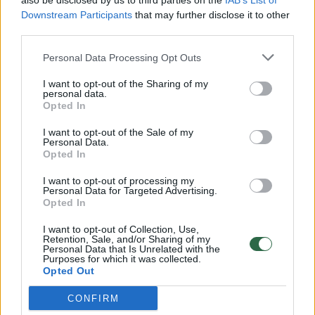
also be disclosed by us to third parties on the
IAB’s List of
Downstream Participants
that may further disclose it to other
00:00:57
third parties.
Savaitės vidurys nusimato karštas: temperatūra kils iki
32 laipsnių šilumos
Personal Data Processing Opt Outs
Žinios
|
Orai
I want to opt-out of the Sharing of my
personal data.
Opted In
00:00:59
Nufilmavo, kaip patvino Vilniaus Vakarinis aplinkkelis:
I want to opt-out of the Sale of my
vaizdas pribloškia
Personal Data.
Opted In
Žinios
|
Lietuvos diena
I want to opt-out of processing my
Personal Data for Targeted Advertising.
Opted In
00:05:25
K. Prunskienės brolis prisiminė jaudinančią akimirką
prieš mirtį: „Tai buvo simbolinis mūsų pagerbimo
I want to opt-out of Collection, Use,
Retention, Sale, and/or Sharing of my
ženklas“
Personal Data that Is Unrelated with the
Purposes for which it was collected.
Žinios
|
Lietuvos diena
Opted Out
CONFIRM
Visi įrašai