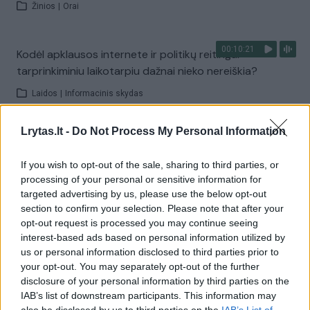
Žinios
|
Orai
00:10:21
Kodėl apklausos internete ir politikų reitingai
tarprinkiminiu laikotarpiu dažnai nieko nereiškia?
Laidos
|
Informacinis skydas
Lrytas.lt -
Do Not Process My Personal Information
Visi įrašai
If you wish to opt-out of the sale, sharing to third parties, or
processing of your personal or sensitive information for
targeted advertising by us, please use the below opt-out
Žiūrimiausi įrašai
section to confirm your selection. Please note that after your
opt-out request is processed you may continue seeing
interest-based ads based on personal information utilized by
00:00:30
us or personal information disclosed to third parties prior to
Vaizdai iš tragiškos avarijos Vilniaus r.: dviejų moterų ir
your opt-out. You may separately opt-out of the further
vaiko gyvybių išgelbėti nepavyko
disclosure of your personal information by third parties on the
Žinios
|
Lietuvos diena
IAB’s list of downstream participants. This information may