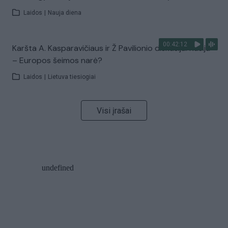
Laidos
|
Nauja diena
00:42:12
Karšta A. Kasparavičiaus ir Ž Pavilionio diskusija: Rusija
– Europos šeimos narė?
Laidos
|
Lietuva tiesiogiai
Visi įrašai