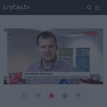
Paremkite Ukrainą