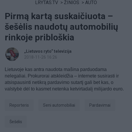
LRYTAS.TV
>
ŽINIOS
>
AUTO
Pirmą kartą suskaičiuota –
šešėlis naudotų automobilių
rinkoje pribloškia
„Lietuvos ryto“ televizija
2018-11-26 16:26
Lietuvoje kas antra naudota mašina parduodama
nelegaliai. Prokurorai atskleidžia – internete susirasti ir
atsispausinti netikrą pardavimo sutartį gali bet kas, o
valstybė dėl to kasmet netenka ketvirtadalį milijardo euro.
Reporteris
seni automobiliai
pardavimai
šešėlis