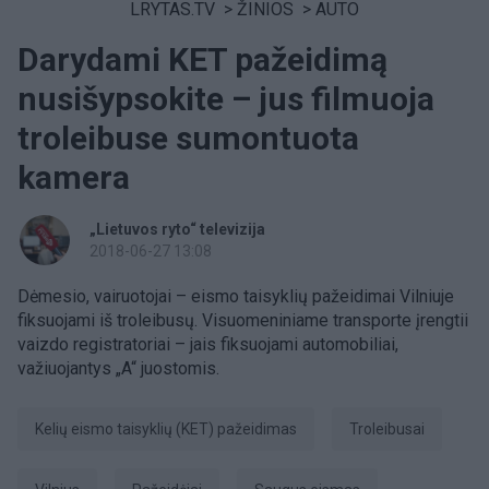
LRYTAS.TV
>
ŽINIOS
>
AUTO
Darydami KET pažeidimą
nusišypsokite – jus filmuoja
troleibuse sumontuota
kamera
„Lietuvos ryto“ televizija
2018-06-27 13:08
Dėmesio, vairuotojai –
eismo taisyklių pažeidimai Vilniuje
fiksuojami iš troleibusų. Visuomeniniame transporte įrengtii
vaizdo registratoriai – jais fiksuojami automobiliai,
važiuojantys „A“ juostomis.
Kelių eismo taisyklių (KET) pažeidimas
Troleibusai