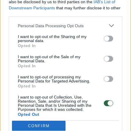
also be disclosed by us to third parties on the
IAB’s List of
Žinios
|
Lietuvos diena
Downstream Participants
that may further disclose it to other
third parties.
00:00:57
Savaitės vidurys nusimato karštas: temperatūra kils iki
Personal Data Processing Opt Outs
32 laipsnių šilumos
I want to opt-out of the Sharing of my
personal data.
Žinios
|
Orai
Opted In
I want to opt-out of the Sale of my
00:00:59
Nufilmavo, kaip patvino Vilniaus Vakarinis aplinkkelis:
Personal Data.
Opted In
vaizdas pribloškia
I want to opt-out of processing my
Žinios
|
Lietuvos diena
Personal Data for Targeted Advertising.
Opted In
00:15:54
V. Zalužno pasisakymą laiko bandymu įsitvirtinti
I want to opt-out of Collection, Use,
Retention, Sale, and/or Sharing of my
Ukrainos politikoje: jis yra neteisus
Personal Data that Is Unrelated with the
Purposes for which it was collected.
Opted Out
Laidos
|
Nauja diena
CONFIRM