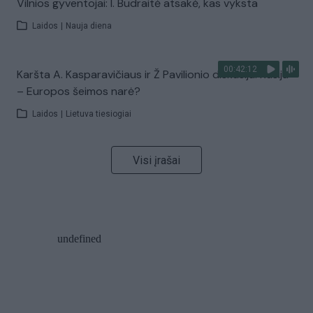
Vilnios gyventojai: I. Budraitė atsakė, kas vyksta
Laidos
|
Nauja diena
00:42:12
Karšta A. Kasparavičiaus ir Ž Pavilionio diskusija: Rusija
– Europos šeimos narė?
Laidos
|
Lietuva tiesiogiai
Visi įrašai