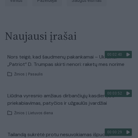
Vilnius
pažeidėjai
saugus eismas
Naujausi įrašai
00:02:40
Nors teigė, kad šaudmenų pakankamai – Ukrainai
„Patriot“ D. Trumpas skirti nenori: raketų mes norime
Žinios
|
Pasaulis
00:03:52
Liūdna vyresnio amžiaus dirbančiųjų kasdienybė –
priekabiavimas, patyčios ir užgaulūs įvardžiai
Žinios
|
Lietuvos diena
00:00:29
Tailandą sukrėtė protu nesuvokiamas išpuolis: