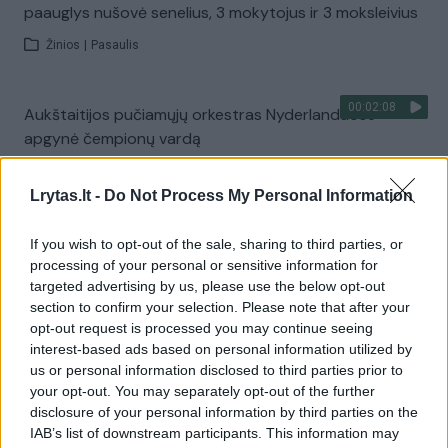
paauglys nušovė senelius, 3 mokytojus ir 3 moksleivius
Žinios
|
Pasaulis
00:02:08
Aukštaitijos pučiamųjų orkestras Nyderlanduose
apgynė čempionų vardą
Žinios
|
Lietuvos diena
Lrytas.lt -
Do Not Process My Personal Information
Visi įrašai
If you wish to opt-out of the sale, sharing to third parties, or
processing of your personal or sensitive information for
targeted advertising by us, please use the below opt-out
section to confirm your selection. Please note that after your
Žiūrimiausi įrašai
opt-out request is processed you may continue seeing
interest-based ads based on personal information utilized by
us or personal information disclosed to third parties prior to
your opt-out. You may separately opt-out of the further
00:00:30
Vaizdai iš tragiškos avarijos Vilniaus r.: dviejų moterų ir
disclosure of your personal information by third parties on the
vaiko gyvybių išgelbėti nepavyko
IAB’s list of downstream participants. This information may