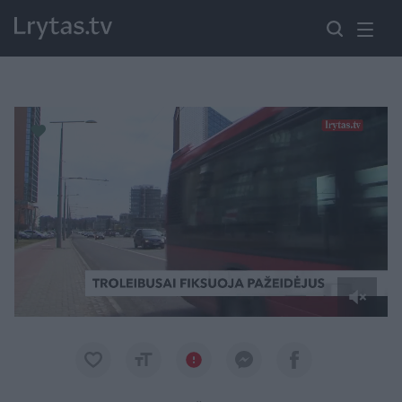
Paremkite Ukrainą