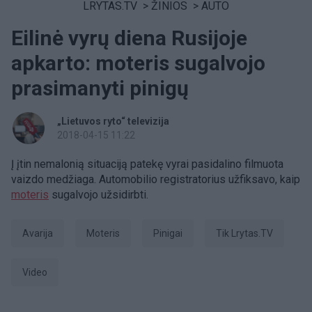
LRYTAS.TV
>
ŽINIOS
>
AUTO
Eilinė vyrų diena Rusijoje
apkarto: moteris sugalvojo
prasimanyti pinigų
„Lietuvos ryto“ televizija
2018-04-15 11:22
Į įtin nemalonią situaciją patekę vyrai pasidalino filmuota
vaizdo medžiaga. Automobilio registratorius užfiksavo, kaip
moteris
sugalvojo užsidirbti.
avarija
Moteris
Pinigai
tik Lrytas.TV
Video