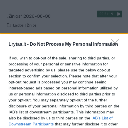
00:21:19
„Žinios“ 2026-08-08
Laidos
|
Žinios
Visi įrašai
Lrytas.lt -
Do Not Process My Personal Information
If you wish to opt-out of the sale, sharing to third parties, or
processing of your personal or sensitive information for
Žiūrimiausi įrašai
targeted advertising by us, please use the below opt-out
section to confirm your selection. Please note that after your
opt-out request is processed you may continue seeing
interest-based ads based on personal information utilized by
00:00:30
Vaizdai iš tragiškos avarijos Vilniaus r.: dviejų moterų ir
us or personal information disclosed to third parties prior to
vaiko gyvybių išgelbėti nepavyko
your opt-out. You may separately opt-out of the further
disclosure of your personal information by third parties on the
Žinios
|
Lietuvos diena
IAB’s list of downstream participants. This information may
also be disclosed by us to third parties on the
IAB’s List of
Downstream Participants
that may further disclose it to other
00:00:57