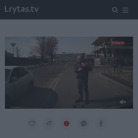
Paremkite Ukrainą