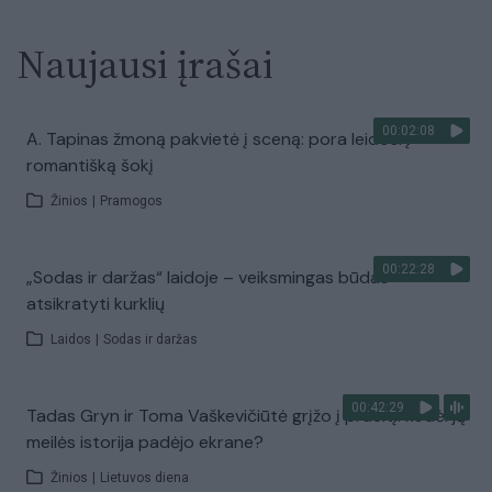
Naujausi įrašai
00:02:08
A. Tapinas žmoną pakvietė į sceną: pora leidosi į
romantišką šokį
Žinios
|
Pramogos
00:22:28
„Sodas ir daržas“ laidoje – veiksmingas būdas
atsikratyti kurklių
Laidos
|
Sodas ir daržas
00:42:29
Tadas Gryn ir Toma Vaškevičiūtė grįžo į praeitį: kodėl jų
meilės istorija padėjo ekrane?
Žinios
|
Lietuvos diena