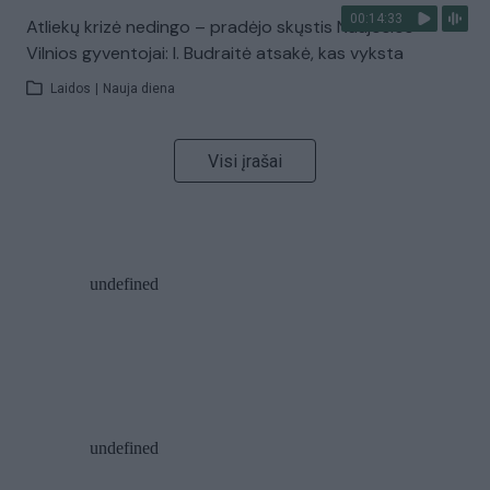
00:14:33
Atliekų krizė nedingo – pradėjo skųstis Naujosios
Vilnios gyventojai: I. Budraitė atsakė, kas vyksta
Laidos
|
Nauja diena
Visi įrašai