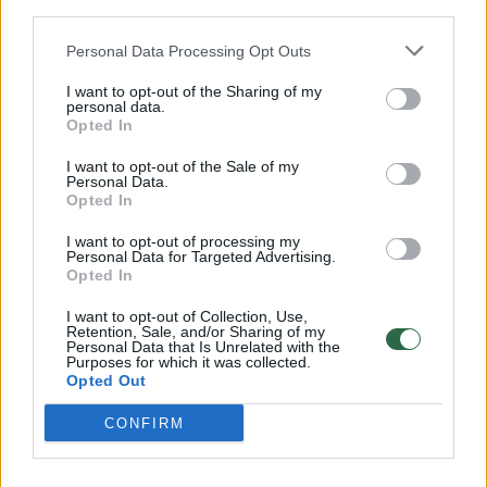
Savaitės vidurys nusimato karštas: temperatūra kils iki
third parties.
32 laipsnių šilumos
Personal Data Processing Opt Outs
Žinios
|
Orai
I want to opt-out of the Sharing of my
personal data.
Opted In
00:15:54
V. Zalužno pasisakymą laiko bandymu įsitvirtinti
Ukrainos politikoje: jis yra neteisus
I want to opt-out of the Sale of my
Personal Data.
Laidos
Opted In
|
Nauja diena
I want to opt-out of processing my
Personal Data for Targeted Advertising.
00:00:57
Sinoptikai atsakė, kokiais orais užbaigsime darbo
Opted In
savaitę: karščiai atsitrauks
I want to opt-out of Collection, Use,
Retention, Sale, and/or Sharing of my
Žinios
|
Orai
Personal Data that Is Unrelated with the
Purposes for which it was collected.
Opted Out
Visi įrašai
CONFIRM