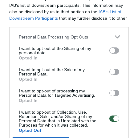
IAB’s list of downstream participants. This information may
vaiko gyvybių išgelbėti nepavyko
also be disclosed by us to third parties on the
IAB’s List of
Žinios
|
Lietuvos diena
Downstream Participants
that may further disclose it to other
third parties.
00:00:57
Personal Data Processing Opt Outs
Savaitės vidurys nusimato karštas: temperatūra kils iki
32 laipsnių šilumos
I want to opt-out of the Sharing of my
personal data.
Žinios
|
Orai
Opted In
I want to opt-out of the Sale of my
Personal Data.
00:15:54
V. Zalužno pasisakymą laiko bandymu įsitvirtinti
Opted In
Ukrainos politikoje: jis yra neteisus
I want to opt-out of processing my
Laidos
|
Nauja diena
Personal Data for Targeted Advertising.
Opted In
I want to opt-out of Collection, Use,
00:05:25
K. Prunskienės brolis prisiminė jaudinančią akimirką
Retention, Sale, and/or Sharing of my
Personal Data that Is Unrelated with the
prieš mirtį: „Tai buvo simbolinis mūsų pagerbimo
Purposes for which it was collected.
ženklas“
Opted Out