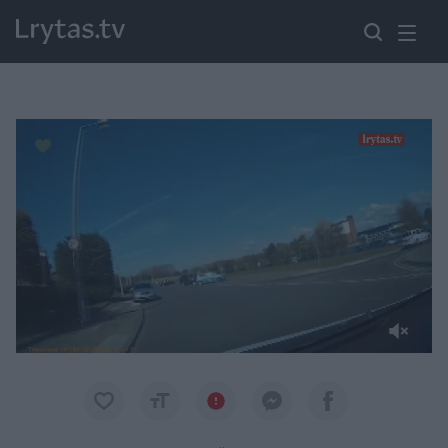
Paremkite Ukrainą