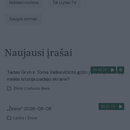
neblaivi moteris
tik Lrytas.TV
saugus eismas
Naujausi įrašai
00:42:29
Tadas Gryn ir Toma Vaškevičiūtė grįžo į praeitį: kodėl jų
meilės istorija padėjo ekrane?
Žinios
|
Lietuvos diena
00:21:19
„Žinios“ 2026-08-08
Laidos
|
Žinios