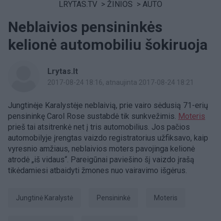
LRYTAS.TV
>
ŽINIOS
>
AUTO
Neblaivios pensininkės
kelionė automobiliu šokiruoja
Lrytas.lt
2017-08-24 18:16
, atnaujinta 2017-08-24 18:21
Jungtinėje Karalystėje neblaivią, prie vairo sėdusią 71-erių
pensininkę Carol Rose sustabdė tik sunkvežimis.
Moteris
prieš tai atsitrenkė net į tris automobilius. Jos pačios
automobilyje įrengtas vaizdo registratorius užfiksavo, kaip
vyresnio amžiaus, neblaivios moters pavojinga kelionė
atrodė „iš vidaus“. Pareigūnai paviešino šį vaizdo įrašą
tikėdamiesi atbaidyti žmones nuo vairavimo išgėrus.
Jungtinė Karalystė
pensininkė
Moteris