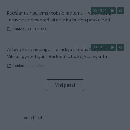
00:15:25
Ruošiantis naujiems mokslo metams – vaikų teisių
tarnybos primena: štai apie ką būtina pasikalbėti
Laidos
|
Nauja diena
00:14:33
Atliekų krizė nedingo – pradėjo skųstis Naujosios
Vilnios gyventojai: I. Budraitė atsakė, kas vyksta
Laidos
|
Nauja diena
Visi įrašai