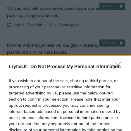
00:23:57
Vaidas Baumila apie meilės paieškas ir asmeninių
patirčių įkvėptas dainas
Laidos
|
Pokalbiai prie jūros. Atostogų ritmu
00:00:40
Dronai Vokietijoje kelia vis daugiau klausimų: du
pastebėti virš karinės bazės
Žinios
|
Pasaulis
Lrytas.lt -
Do Not Process My Personal Information
Visi įrašai
If you wish to opt-out of the sale, sharing to third parties, or
processing of your personal or sensitive information for
targeted advertising by us, please use the below opt-out
section to confirm your selection. Please note that after your
Žiūrimiausi įrašai
opt-out request is processed you may continue seeing
interest-based ads based on personal information utilized by
us or personal information disclosed to third parties prior to
your opt-out. You may separately opt-out of the further
00:00:30
Vaizdai iš tragiškos avarijos Vilniaus r.: dviejų moterų ir
disclosure of your personal information by third parties on the