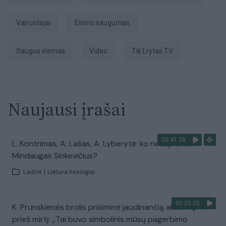
vairuotojai
eismo saugumas
saugus eismas
Video
tik Lrytas.TV
Naujausi įrašai
00:41:28
L. Kontrimas, A. Lašas, A. Lyberytė: ko nesupranta
Mindaugas Sinkevičius?
Laidos
|
Lietuva tiesiogiai
00:05:25
K. Prunskienės brolis prisiminė jaudinančią akimirką
prieš mirtį: „Tai buvo simbolinis mūsų pagerbimo