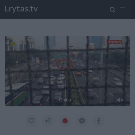
Paremkite Ukrainą