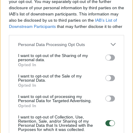
Žiūrimiausi įrašai
your opt-out. You may separately opt-out of the further
disclosure of your personal information by third parties on the
IAB’s list of downstream participants. This information may
also be disclosed by us to third parties on the
IAB’s List of
00:00:49
Pateikė daugiau detalių apie iš tėvų paimtus šešis
Downstream Participants
that may further disclose it to other
vaikus: jiems kilusi grėsmė
third parties.
Žinios
|
Lietuvos diena
Personal Data Processing Opt Outs
I want to opt-out of the Sharing of my
00:00:30
personal data.
Vaizdai iš tragiškos avarijos Vilniaus r.: dviejų moterų ir
Opted In
vaiko gyvybių išgelbėti nepavyko
I want to opt-out of the Sale of my
Žinios
|
Lietuvos diena
Personal Data.
Opted In
I want to opt-out of processing my
00:00:59
Nufilmavo, kaip patvino Vilniaus Vakarinis aplinkkelis:
Personal Data for Targeted Advertising.
vaizdas pribloškia
Opted In
Žinios
|
Lietuvos diena
I want to opt-out of Collection, Use,
Retention, Sale, and/or Sharing of my
Personal Data that Is Unrelated with the
Purposes for which it was collected.