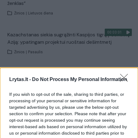
ženklas“
Žinios
|
Lietuvos diena
00:03:01
Kazachstanas siekia sugrąžinti Kaspijos tigrą į Centrinę
Aziją: ypatingam projektui ruoštasi dešimtmetį
Žinios
|
Pasaulis
00:03:41
Mėsainių mėgėjus kviečia nepražiopsoti festivalio
Lrytas.lt -
Do Not Process My Personal Information
Vilniuje: atskleidė populiariausią paruošimo būdą
Žinios
|
Lietuvos diena
If you wish to opt-out of the sale, sharing to third parties, or
processing of your personal or sensitive information for
targeted advertising by us, please use the below opt-out
Visi įrašai
section to confirm your selection. Please note that after your
opt-out request is processed you may continue seeing
interest-based ads based on personal information utilized by
us or personal information disclosed to third parties prior to