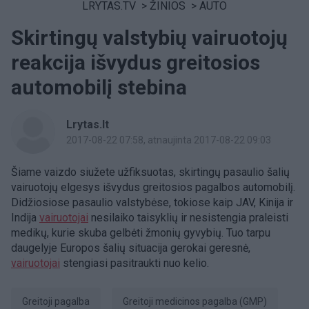
LRYTAS.TV
>
ŽINIOS
>
AUTO
Skirtingų valstybių vairuotojų
reakcija išvydus greitosios
automobilį stebina
Lrytas.lt
2017-08-22 07:58
, atnaujinta 2017-08-22 09:03
Šiame vaizdo siužete užfiksuotas, skirtingų pasaulio šalių
vairuotojų elgesys išvydus greitosios pagalbos automobilį.
Didžiosiose pasaulio valstybėse, tokiose kaip JAV, Kinija ir
Indija
vairuotojai
nesilaiko taisyklių ir nesistengia praleisti
medikų, kurie skuba gelbėti žmonių gyvybių. Tuo tarpu
daugelyje Europos šalių situacija gerokai geresnė,
vairuotojai
stengiasi pasitraukti nuo kelio.
Greitoji pagalba
Greitoji medicinos pagalba (GMP)