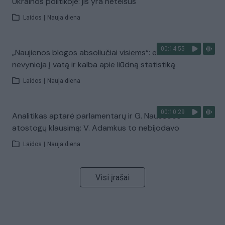
Ukrainos politikoje: jis yra neteisus
Laidos
|
Nauja diena
00:14:55
„Naujienos blogos absoliučiai visiems“: ekonomistas
nevynioja į vatą ir kalba apie liūdną statistiką
Laidos
|
Nauja diena
00:10:29
Analitikas aptarė parlamentarų ir G. Nausėdos
atostogų klausimą: V. Adamkus to nebijodavo
Laidos
|
Nauja diena
Visi įrašai