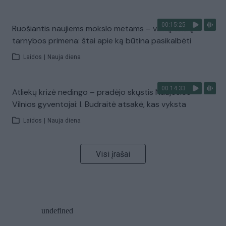
00:15:25
Ruošiantis naujiems mokslo metams – vaikų teisių
tarnybos primena: štai apie ką būtina pasikalbėti
Laidos
|
Nauja diena
00:14:33
Atliekų krizė nedingo – pradėjo skųstis Naujosios
Vilnios gyventojai: I. Budraitė atsakė, kas vyksta
Laidos
|
Nauja diena
Visi įrašai