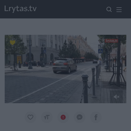
Paremkite Ukrainą