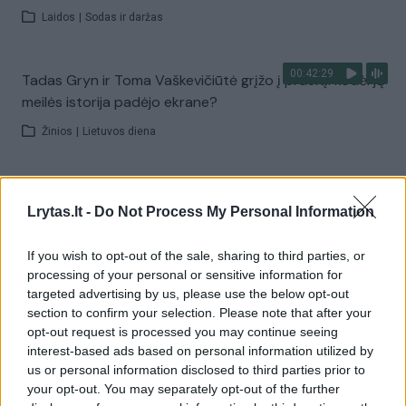
Laidos
|
Sodas ir daržas
00:42:29
Tadas Gryn ir Toma Vaškevičiūtė grįžo į praeitį: kodėl jų
meilės istorija padėjo ekrane?
Žinios
|
Lietuvos diena
00:21:19
„Žinios“ 2026-08-08
Lrytas.lt -
Do Not Process My Personal Information
Laidos
|
Žinios
If you wish to opt-out of the sale, sharing to third parties, or
processing of your personal or sensitive information for
Visi įrašai
targeted advertising by us, please use the below opt-out
section to confirm your selection. Please note that after your
opt-out request is processed you may continue seeing
interest-based ads based on personal information utilized by
Žiūrimiausi įrašai
us or personal information disclosed to third parties prior to
your opt-out. You may separately opt-out of the further