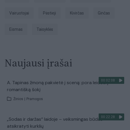
vairuotojai
pėstieji
kivirčas
ginčas
Eismas
taisyklės
Naujausi įrašai
00:02:08
A. Tapinas žmoną pakvietė į sceną: pora leidosi į
romantišką šokį
Žinios
|
Pramogos
00:22:28
„Sodas ir daržas“ laidoje – veiksmingas būdas
atsikratyti kurklių