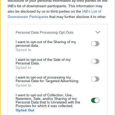
disclosure of your personal information by third parties on the
IAB’s list of downstream participants. This information may
00:00:30
Vaizdai iš tragiškos avarijos Vilniaus r.: dviejų moterų ir
also be disclosed by us to third parties on the
IAB’s List of
vaiko gyvybių išgelbėti nepavyko
Downstream Participants
that may further disclose it to other
third parties.
Žinios
|
Lietuvos diena
Personal Data Processing Opt Outs
00:00:57
Savaitės vidurys nusimato karštas: temperatūra kils iki
I want to opt-out of the Sharing of my
personal data.
32 laipsnių šilumos
Opted In
Žinios
|
Orai
I want to opt-out of the Sale of my
Personal Data.
Opted In
00:15:54
V. Zalužno pasisakymą laiko bandymu įsitvirtinti
I want to opt-out of processing my
Ukrainos politikoje: jis yra neteisus
Personal Data for Targeted Advertising.
Opted In
Laidos
|
Nauja diena
I want to opt-out of Collection, Use,
Retention, Sale, and/or Sharing of my
Personal Data that Is Unrelated with the
00:00:57
Sinoptikai atsakė, kokiais orais užbaigsime darbo
Purposes for which it was collected.
Opted Out
savaitę: karščiai atsitrauks