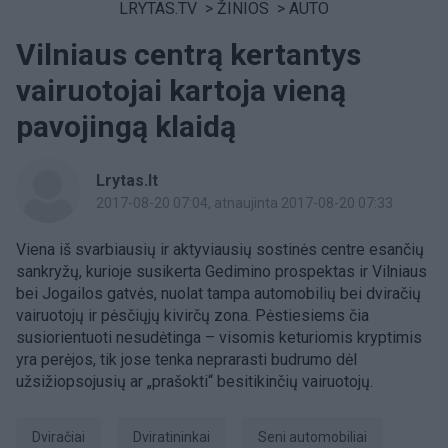
LRYTAS.TV
>
ŽINIOS
>
AUTO
Vilniaus centrą kertantys
vairuotojai kartoja vieną
pavojingą klaidą
Lrytas.lt
2017-08-20 07:04
, atnaujinta 2017-08-20 07:33
Viena iš svarbiausių ir aktyviausių sostinės centre esančių
sankryžų, kurioje susikerta Gedimino prospektas ir Vilniaus
bei Jogailos gatvės, nuolat tampa automobilių bei dviračių
vairuotojų ir pėsčiųjų kivirčų zona. Pėstiesiems čia
susiorientuoti nesudėtinga – visomis keturiomis kryptimis
yra perėjos, tik jose tenka neprarasti budrumo dėl
užsižiopsojusių ar „prašokti“ besitikinčių vairuotojų.
Dviračiai
dviratininkai
seni automobiliai