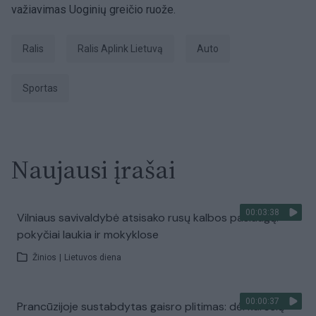
važiavimas Uoginių greičio ruože.
ralis
ralis Aplink Lietuvą
auto
sportas
Naujausi įrašai
00:03:38
Vilniaus savivaldybė atsisako rusų kalbos paslaugų:
pokyčiai laukia ir mokyklose
Žinios
|
Lietuvos diena
00:00:37
Prancūzijoje sustabdytas gaisro plitimas: dėl karščių