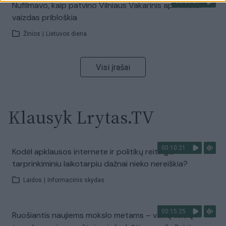
00:00:59
Nufilmavo, kaip patvino Vilniaus Vakarinis aplinkkelis:
vaizdas pribloškia
Žinios
|
Lietuvos diena
Visi įrašai
Klausyk Lrytas.TV
00:10:21
Kodėl apklausos internete ir politikų reitingai
tarprinkiminiu laikotarpiu dažnai nieko nereiškia?
Laidos
|
Informacinis skydas
00:15:25
Ruošiantis naujiems mokslo metams – vaikų teisių