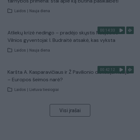
tarnybos primena: štai apie ką būtina pasikalbėti
Laidos
|
Nauja diena
00:14:33
Atliekų krizė nedingo – pradėjo skųstis Naujosios
Vilnios gyventojai: I. Budraitė atsakė, kas vyksta
Laidos
|
Nauja diena
00:42:12
Karšta A. Kasparavičiaus ir Ž Pavilionio diskusija: Rusija
– Europos šeimos narė?
Laidos
|
Lietuva tiesiogiai
Visi įrašai