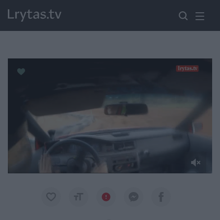
Paremkite Ukrainą