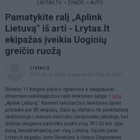
LRYTAS.TV
>
ŽINIOS
>
AUTO
Pamatykite ralį „Aplink
Lietuvą“ iš arti - Lrytas.lt
ekipažas įveikia Uoginių
greičio ruožą
Lrytas.lt
2017-06-16 09:29
, atnaujinta 2017-06-16 09:31
Birželio 11 baigėsi pačios ilgiausios ir daugiausiai
ištvermės reikalaujančios ralio lenktynės šalyje –
ralis
„Aplink Lietuvą“. Kasmet vykstančios lenktynės šįmet
pritraukė per 80 ekipažų. Dalis jų startavo tik penktadienį
skaičiuotoje Lietuvos mini ralio čempionato įskaitoje, bet
didžioji dauguma pasirinko įveikti visą 781,53 km. ilgio
trasą, besidriekiančią per visą Lietuvą. Vaizdo įraše -
Lrytas.lt ekipažo Jono Skrebūno ir Ilonos Steponėnės