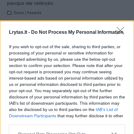
pavojus dar neišnyko
Žinios
|
Pasaulis
00:02:24
Lrytas.lt -
Do Not Process My Personal Information
Lietuvoje bėgęs prancūzas: kova už diabetu
sergančiųjų teises
If you wish to opt-out of the sale, sharing to third parties, or
Žinios
|
Lietuvos diena
processing of your personal or sensitive information for
targeted advertising by us, please use the below opt-out
section to confirm your selection. Please note that after your
00:01:00
Ispanija mėnesiui įvedė sienų kontrolę iš Italijos:
opt-out request is processed you may continue seeing
baiminamasi naujos migrantų bangos
interest-based ads based on personal information utilized by
us or personal information disclosed to third parties prior to
Žinios
|
Pasaulis
your opt-out. You may separately opt-out of the further
disclosure of your personal information by third parties on the
IAB’s list of downstream participants. This information may
Visi įrašai
also be disclosed by us to third parties on the
IAB’s List of
Downstream Participants
that may further disclose it to other
third parties.
Personal Data Processing Opt Outs