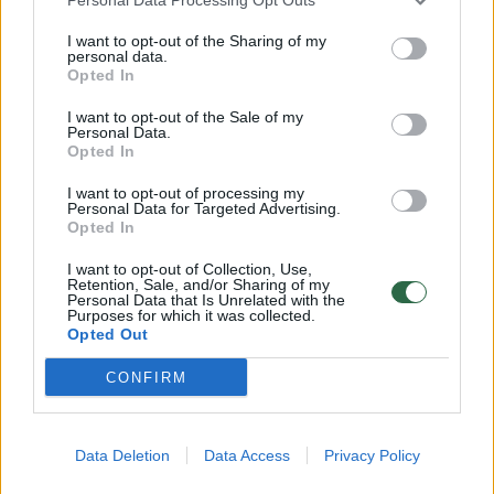
Žiūrimiausi įrašai
I want to opt-out of the Sharing of my
personal data.
Opted In
00:00:30
Vaizdai iš tragiškos avarijos Vilniaus r.: dviejų moterų ir
vaiko gyvybių išgelbėti nepavyko
I want to opt-out of the Sale of my
Personal Data.
Opted In
Žinios
|
Lietuvos diena
I want to opt-out of processing my
Personal Data for Targeted Advertising.
00:00:57
Savaitės vidurys nusimato karštas: temperatūra kils iki
Opted In
32 laipsnių šilumos
I want to opt-out of Collection, Use,
Retention, Sale, and/or Sharing of my
Žinios
|
Orai
Personal Data that Is Unrelated with the
Purposes for which it was collected.
Opted Out
00:15:54
V. Zalužno pasisakymą laiko bandymu įsitvirtinti
CONFIRM
Ukrainos politikoje: jis yra neteisus
Laidos
|
Nauja diena
Data Deletion
Data Access
Privacy Policy