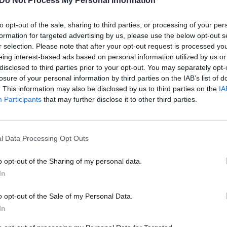
visi raudono šviesoforo signalo nepaisę vairuotojai
Do Not Process My Personal Information
Nuf
cinėn atsakomybėn. Už važiavimo per
geležinkelio
Vak
to opt-out of the sale, sharing to third parties, or processing of your per
ų pažeidėjų laukia griežta atsakomybė – piniginė
formation for targeted advertising by us, please use the below opt-out s
uoti transporto priemones atėmimas nuo dviejų iki
r selection. Please note that after your opt-out request is processed y
eing interest-based ads based on personal information utilized by us or
disclosed to third parties prior to your opt-out. You may separately opt-
losure of your personal information by third parties on the IAB’s list of
smas
Kelių eismo taisyklių (KET) pažeidimas
. This information may also be disclosed by us to third parties on the
IA
Participants
that may further disclose it to other third parties.
l Data Processing Opt Outs
Visi įrašai
o opt-out of the Sharing of my personal data.
In
3:38
00:00:37
kalbos
Prancūzijoje sustabdytas gaisro plitimas:
ose
dėl karščių pavojus dar neišnyko
o opt-out of the Sale of my Personal Data.
In
Žinios
|
Pasaulis