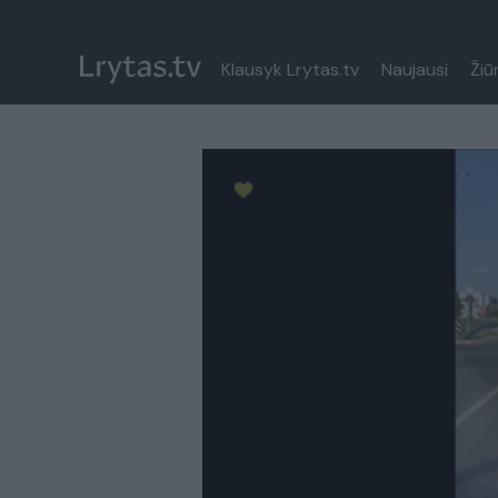
Klausyk Lrytas.tv
Naujausi
Žiū
Paremkite Ukrainą