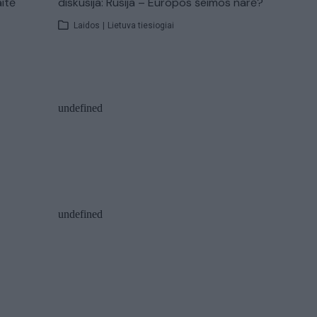
aitė
diskusija: Rusija – Europos šeimos narė?
Laidos
|
Lietuva tiesiogiai