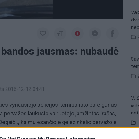
Vaiz
dvi
ne
ė bandos jausmas: nubaudė
Sav
tem
inta 2016-12-12 04:41
V. 
ties vyriausiojo policijos komisariato pareigūnus
įsit
net
lia pervažos laukusio vairuotojo įamžintas įrašas,
es Degaičių kaimu esančioje geležinkelio pervažoje
jai. Kelių policijos skyrių pasiekęs vaizdo įrašas