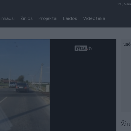
1°C, Viln
rimiausi
Žinios
Projektai
Laidos
Videoteka
Žiū