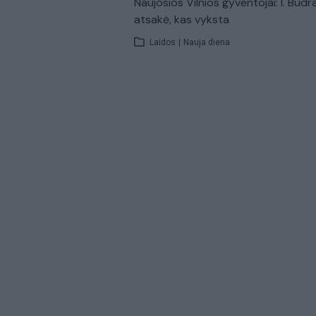
Naujosios Vilnios gyventojai: I. Budr
atsakė, kas vyksta
Laidos
|
Nauja diena