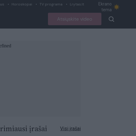
Ekrano
ius
Horoskopai
TV programa
Lrytas.lt
tema
Atsiųskite video
rimiausi įrašai
Visi įrašai