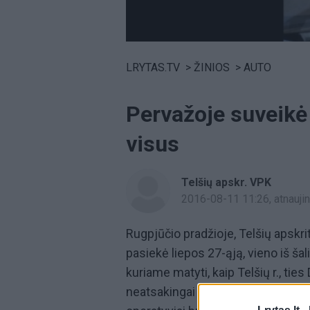
Volume
0%
LRYTAS.TV
>
ŽINIOS
>
AUTO
Pervažoje suveik
visus
Telšių apskr. VPK
2016-08-11 11:26
, atnauj
Rugpjūčio pradžioje, Telšių apskri
pasiekė liepos 27-ąją, vieno iš ša
kuriame matyti, kaip Telšių r., ti
neatsakingai „linksminasi“ vairuoto