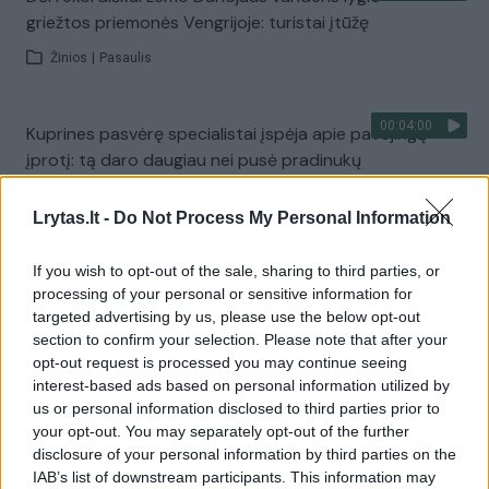
griežtos priemonės Vengrijoje: turistai įtūžę
Žinios
|
Pasaulis
00:04:00
Kuprines pasvėrę specialistai įspėja apie pavojingą
įprotį: tą daro daugiau nei pusė pradinukų
Žinios
|
Lietuvos diena
Lrytas.lt -
Do Not Process My Personal Information
Visi įrašai
If you wish to opt-out of the sale, sharing to third parties, or
processing of your personal or sensitive information for
targeted advertising by us, please use the below opt-out
section to confirm your selection. Please note that after your
Žiūrimiausi įrašai
opt-out request is processed you may continue seeing
interest-based ads based on personal information utilized by
us or personal information disclosed to third parties prior to
your opt-out. You may separately opt-out of the further
00:00:30
Vaizdai iš tragiškos avarijos Vilniaus r.: dviejų moterų ir
disclosure of your personal information by third parties on the
vaiko gyvybių išgelbėti nepavyko
IAB’s list of downstream participants. This information may