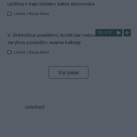
uždirba ir kaip išsilaiko šalies ekonomika
Laidos
|
Nauja diena
00:16:37
V. Sinkevičius paaiškino, kodėl dar nebuvo Koalicinės
tarybos posėdžio: esame kalbėję
Laidos
|
Nauja diena
Visi įrašai