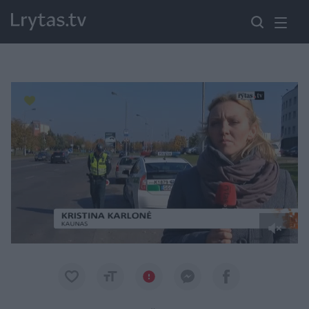
Paremkite Ukrainą