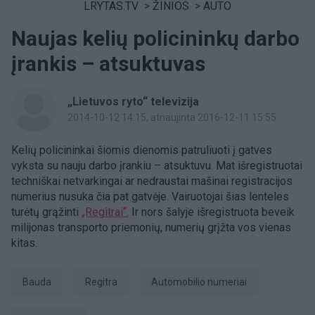
LRYTAS.TV
>
ŽINIOS
>
AUTO
Naujas kelių policininkų darbo
įrankis – atsuktuvas
„Lietuvos ryto“ televizija
2014-10-12 14:15
, atnaujinta 2016-12-11 15:55
Kelių policininkai šiomis dienomis patruliuoti į gatves
vyksta su nauju darbo įrankiu – atsuktuvu. Mat išregistruotai
techniškai netvarkingai ar nedraustai mašinai registracijos
numerius nusuka čia pat gatvėje. Vairuotojai šias lenteles
turėtų grąžinti
„Regitrai“.
Ir nors šalyje išregistruota beveik
milijonas transporto priemonių, numerių grįžta vos vienas
kitas.
Bauda
Regitra
automobilio numeriai