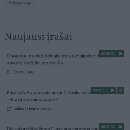
Kelių policija
Naujausi įrašai
00:00:57
Sinoptikai atsakė, kokiais orais užbaigsime darbo
savaitę: karščiai atsitrauks
Žinios
|
Orai
00:42:12
Karšta A. Kasparavičiaus ir Ž Pavilionio diskusija: Rusija
– Europos šeimos narė?
Laidos
|
Lietuva tiesiogiai
00:02:33
Dėl rekordiškai žemo Dunojaus vandens lygio –