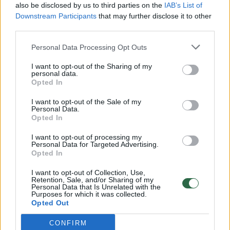
also be disclosed by us to third parties on the
IAB’s List of
Žinios
|
Lietuvos diena
Downstream Participants
that may further disclose it to other
third parties.
00:00:57
Savaitės vidurys nusimato karštas: temperatūra kils iki
Personal Data Processing Opt Outs
32 laipsnių šilumos
I want to opt-out of the Sharing of my
personal data.
Žinios
|
Orai
Opted In
I want to opt-out of the Sale of my
00:00:59
Personal Data.
Nufilmavo, kaip patvino Vilniaus Vakarinis aplinkkelis:
Opted In
vaizdas pribloškia
I want to opt-out of processing my
Žinios
|
Lietuvos diena
Personal Data for Targeted Advertising.
Opted In
I want to opt-out of Collection, Use,
00:00:55
Avarija Vilniuje: į stotelę įsirėžęs automobilis sužalojo
Retention, Sale, and/or Sharing of my
dvi moteris
Personal Data that Is Unrelated with the
Purposes for which it was collected.
Opted Out
Žinios
|
Lietuvos diena
CONFIRM