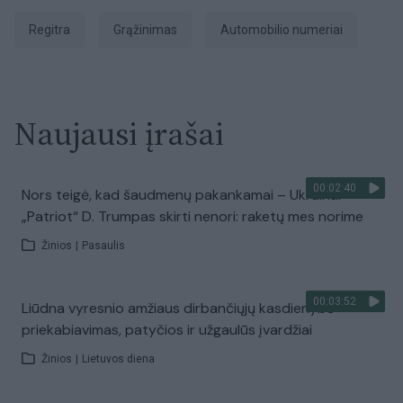
Regitra
grąžinimas
automobilio numeriai
Naujausi įrašai
00:02:40
Nors teigė, kad šaudmenų pakankamai – Ukrainai
„Patriot“ D. Trumpas skirti nenori: raketų mes norime
Žinios
|
Pasaulis
00:03:52
Liūdna vyresnio amžiaus dirbančiųjų kasdienybė –
priekabiavimas, patyčios ir užgaulūs įvardžiai
Žinios
|
Lietuvos diena