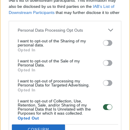
IAB’s list of downstream participants. This information may
vaiko gyvybių išgelbėti nepavyko
also be disclosed by us to third parties on the
IAB’s List of
Downstream Participants
that may further disclose it to other
Žinios
|
Lietuvos diena
third parties.
Personal Data Processing Opt Outs
00:00:57
Savaitės vidurys nusimato karštas: temperatūra kils iki
32 laipsnių šilumos
I want to opt-out of the Sharing of my
personal data.
Žinios
Opted In
|
Orai
I want to opt-out of the Sale of my
Personal Data.
00:00:59
Nufilmavo, kaip patvino Vilniaus Vakarinis aplinkkelis:
Opted In
vaizdas pribloškia
I want to opt-out of processing my
Personal Data for Targeted Advertising.
Žinios
|
Lietuvos diena
Opted In
I want to opt-out of Collection, Use,
00:15:54
Retention, Sale, and/or Sharing of my
V. Zalužno pasisakymą laiko bandymu įsitvirtinti
Personal Data that Is Unrelated with the
Ukrainos politikoje: jis yra neteisus
Purposes for which it was collected.
Opted Out
Laidos
|
Nauja diena
CONFIRM