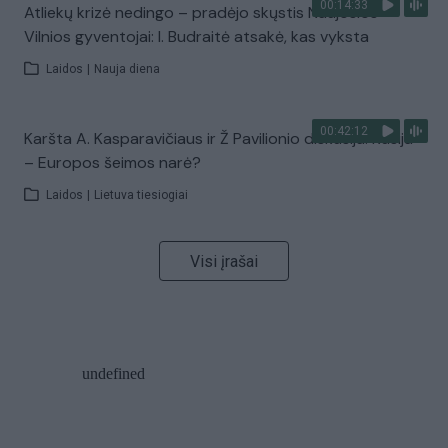
00:14:33
Atliekų krizė nedingo – pradėjo skųstis Naujosios
Vilnios gyventojai: I. Budraitė atsakė, kas vyksta
Laidos
|
Nauja diena
00:42:12
Karšta A. Kasparavičiaus ir Ž Pavilionio diskusija: Rusija
– Europos šeimos narė?
Laidos
|
Lietuva tiesiogiai
Visi įrašai