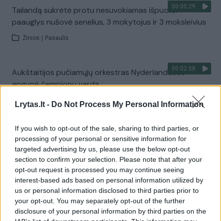
00:00:29
Tailandą sukrėtė protu nesuvokiamas išpuolis:
paauglys nušovė senelius, 3 mokytojus ir 3 moksleivius
Žinios
|
Pasaulis
00:02:08
Aukštaitijos pučiamųjų orkestras Nyderlanduose
apgynė čempionų vardą
Žinios
|
Lietuvos diena
Lrytas.lt -
Do Not Process My Personal Information
If you wish to opt-out of the sale, sharing to third parties, or
Visi įrašai
processing of your personal or sensitive information for
targeted advertising by us, please use the below opt-out
section to confirm your selection. Please note that after your
opt-out request is processed you may continue seeing
Žiūrimiausi įrašai
interest-based ads based on personal information utilized by
us or personal information disclosed to third parties prior to
your opt-out. You may separately opt-out of the further
disclosure of your personal information by third parties on the
00:00:30
Vaizdai iš tragiškos avarijos Vilniaus r.: dviejų moterų ir