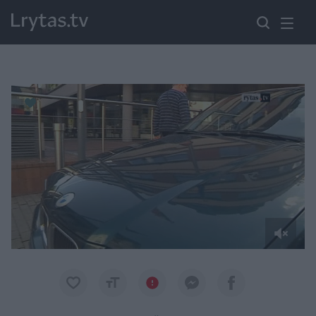
Paremkite Ukrainą