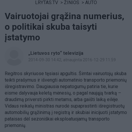
LRYTAS.TV
>
ŽINIOS
>
AUTO
Vairuotojai grąžina numerius,
o politikai skuba taisyti
įstatymo
„Lietuvos ryto“ televizija
2014-09-30 14:42
, atnaujinta 2016-12-29 11:59
Regitros skyriuose tęsiasi apgultis. Šimtai vairuotojų skuba
teikti prašymus ir išvengti automatinio transporto priemonių
išregistravimo. Daugiausia nepatogumų patiria tie, kurie
eisme dalyvauja keletą mėnesių, o pagal naująją tvarką –
draudimą priversti pirkti metams, arba gaišti laiką eilėje.
Vidaus reikalų ministras nurodė supaprastinti išregistruotų
automobilių grąžinimą į registrą ir skubiai inicijuoti įstatymo
pataisas dėl sezoniškai eksploatuojamų transporto
priemonių.