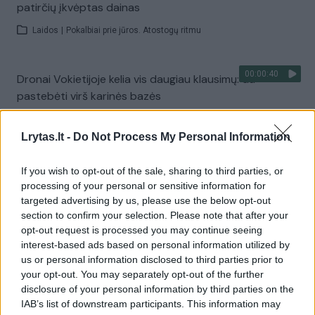
patirčių įkvėptas dainas
Laidos
|
Pokalbiai prie jūros. Atostogų ritmu
00:00:40
Dronai Vokietijoje kelia vis daugiau klausimų: du
pastebėti virš karinės bazės
Žinios
|
Pasaulis
Lrytas.lt -
Do Not Process My Personal Information
Visi įrašai
If you wish to opt-out of the sale, sharing to third parties, or
processing of your personal or sensitive information for
targeted advertising by us, please use the below opt-out
section to confirm your selection. Please note that after your
Žiūrimiausi įrašai
opt-out request is processed you may continue seeing
interest-based ads based on personal information utilized by
us or personal information disclosed to third parties prior to
your opt-out. You may separately opt-out of the further
00:00:30
Vaizdai iš tragiškos avarijos Vilniaus r.: dviejų moterų ir
disclosure of your personal information by third parties on the
vaiko gyvybių išgelbėti nepavyko
IAB’s list of downstream participants. This information may