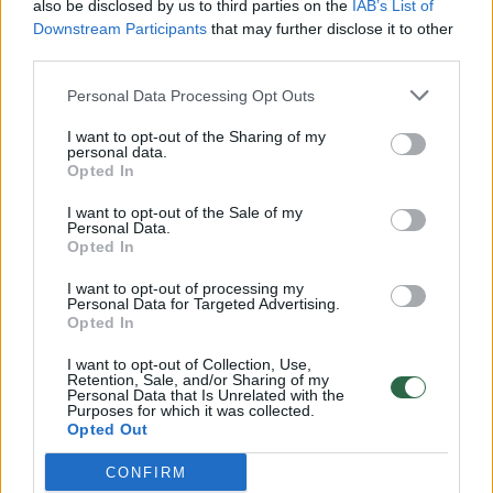
also be disclosed by us to third parties on the
IAB’s List of
Žinios
|
Lietuvos diena
Downstream Participants
that may further disclose it to other
third parties.
00:00:57
Savaitės vidurys nusimato karštas: temperatūra kils iki
Personal Data Processing Opt Outs
32 laipsnių šilumos
I want to opt-out of the Sharing of my
Žinios
personal data.
|
Orai
Opted In
I want to opt-out of the Sale of my
00:15:54
V. Zalužno pasisakymą laiko bandymu įsitvirtinti
Personal Data.
Opted In
Ukrainos politikoje: jis yra neteisus
I want to opt-out of processing my
Laidos
|
Nauja diena
Personal Data for Targeted Advertising.
Opted In
00:00:59
Nufilmavo, kaip patvino Vilniaus Vakarinis aplinkkelis:
I want to opt-out of Collection, Use,
Retention, Sale, and/or Sharing of my
vaizdas pribloškia
Personal Data that Is Unrelated with the
Purposes for which it was collected.
Žinios
Opted Out
|
Lietuvos diena
CONFIRM