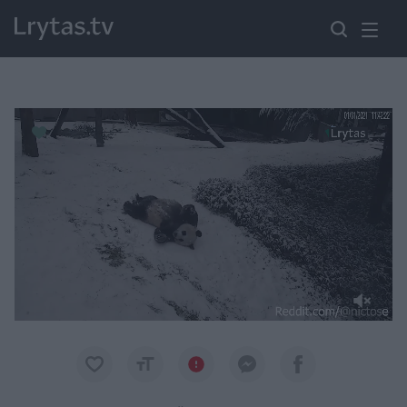
Paremkite Ukrainą