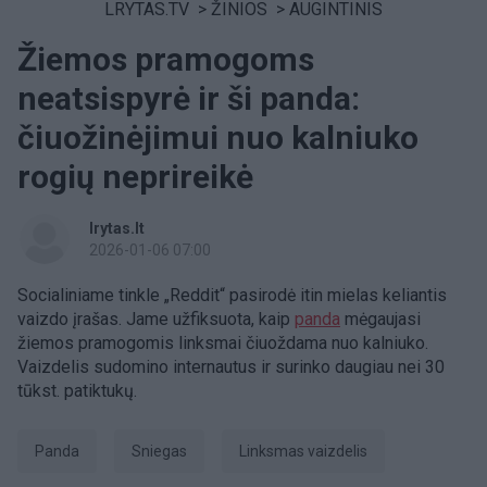
LRYTAS.TV
>
ŽINIOS
>
AUGINTINIS
Žiemos pramogoms
neatsispyrė ir ši panda:
čiuožinėjimui nuo kalniuko
rogių neprireikė
lrytas.lt
2026-01-06 07:00
Socialiniame tinkle „Reddit“ pasirodė itin mielas keliantis
vaizdo įrašas. Jame užfiksuota, kaip
panda
mėgaujasi
žiemos pramogomis linksmai čiuoždama nuo kalniuko.
Vaizdelis sudomino internautus ir surinko daugiau nei 30
tūkst. patiktukų.
panda
Sniegas
linksmas vaizdelis