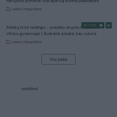
tarnybos primena: štai apie ką būtina pasikalbėti
Laidos
|
Nauja diena
00:14:33
Atliekų krizė nedingo – pradėjo skųstis Naujosios
Vilnios gyventojai: I. Budraitė atsakė, kas vyksta
Laidos
|
Nauja diena
Visi įrašai