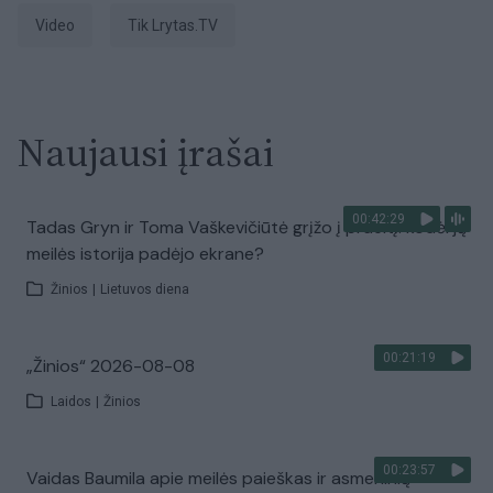
Video
tik Lrytas.TV
Naujausi įrašai
00:42:29
Tadas Gryn ir Toma Vaškevičiūtė grįžo į praeitį: kodėl jų
meilės istorija padėjo ekrane?
Žinios
|
Lietuvos diena
00:21:19
„Žinios“ 2026-08-08
Laidos
|
Žinios
00:23:57
Vaidas Baumila apie meilės paieškas ir asmeninių