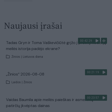
Naujausi įrašai
00:42:29
Tadas Gryn ir Toma Vaškevičiūtė grįžo į praeitį: kodėl jų
meilės istorija padėjo ekrane?
Žinios
|
Lietuvos diena
00:21:19
„Žinios“ 2026-08-08
Laidos
|
Žinios
00:23:57
Vaidas Baumila apie meilės paieškas ir asmeninių
patirčių įkvėptas dainas