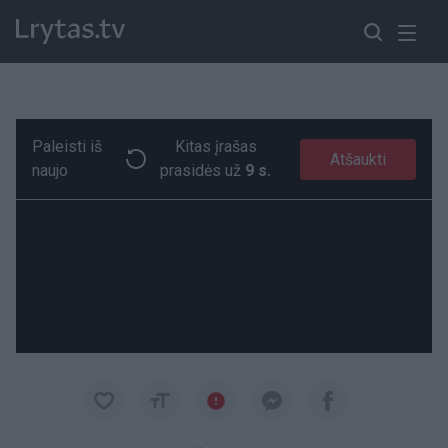
Paleisti iš
Kitas įrašas
Grakštumo įsikūnijimas: ši dama žino, kaip patraukti dėmesį
Paremkite Ukrainą
Atšaukti
naujo
prasidės už
9 s.
00:06
00:06