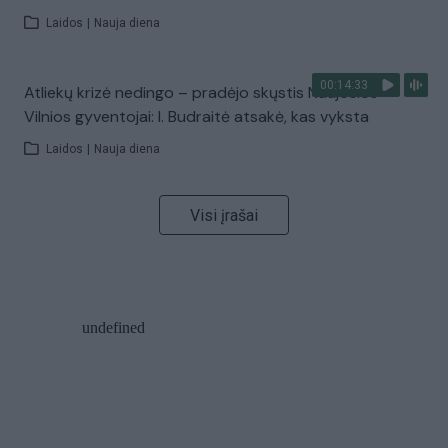
Laidos
|
Nauja diena
00:14:33
Atliekų krizė nedingo – pradėjo skųstis Naujosios
Vilnios gyventojai: I. Budraitė atsakė, kas vyksta
Laidos
|
Nauja diena
Visi įrašai