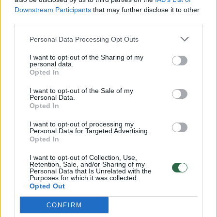
Downstream Participants
that may further disclose it to other
00:00:57
third parties.
Savaitės vidurys nusimato karštas: temperatūra kils iki
32 laipsnių šilumos
Personal Data Processing Opt Outs
Žinios
|
Orai
I want to opt-out of the Sharing of my
personal data.
Opted In
00:15:54
V. Zalužno pasisakymą laiko bandymu įsitvirtinti
I want to opt-out of the Sale of my
Ukrainos politikoje: jis yra neteisus
Personal Data.
Opted In
Laidos
|
Nauja diena
I want to opt-out of processing my
Personal Data for Targeted Advertising.
Opted In
00:05:25
K. Prunskienės brolis prisiminė jaudinančią akimirką
prieš mirtį: „Tai buvo simbolinis mūsų pagerbimo
I want to opt-out of Collection, Use,
Retention, Sale, and/or Sharing of my
ženklas“
Personal Data that Is Unrelated with the
Purposes for which it was collected.
Žinios
|
Lietuvos diena
Opted Out
CONFIRM
Visi įrašai