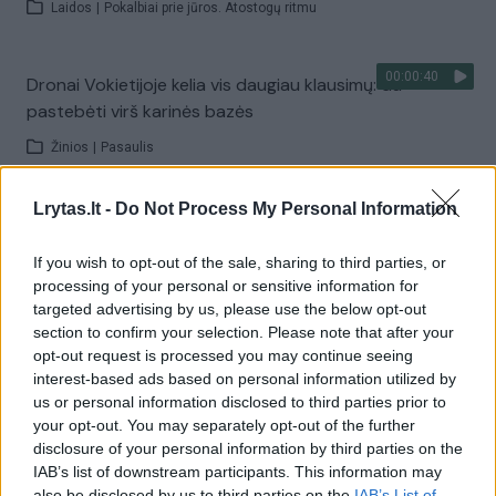
Laidos
|
Pokalbiai prie jūros. Atostogų ritmu
00:00:40
Dronai Vokietijoje kelia vis daugiau klausimų: du
pastebėti virš karinės bazės
Žinios
|
Pasaulis
Lrytas.lt -
Do Not Process My Personal Information
Visi įrašai
If you wish to opt-out of the sale, sharing to third parties, or
processing of your personal or sensitive information for
targeted advertising by us, please use the below opt-out
Žiūrimiausi įrašai
section to confirm your selection. Please note that after your
opt-out request is processed you may continue seeing
interest-based ads based on personal information utilized by
00:00:30
us or personal information disclosed to third parties prior to
Vaizdai iš tragiškos avarijos Vilniaus r.: dviejų moterų ir
your opt-out. You may separately opt-out of the further
vaiko gyvybių išgelbėti nepavyko
disclosure of your personal information by third parties on the
Žinios
|
Lietuvos diena
IAB’s list of downstream participants. This information may
also be disclosed by us to third parties on the
IAB’s List of