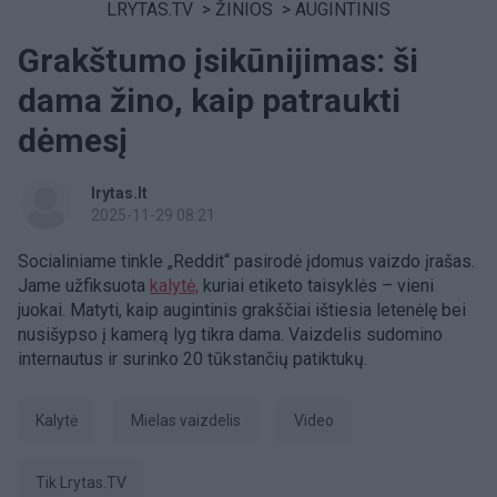
LRYTAS.TV
>
ŽINIOS
>
AUGINTINIS
Grakštumo įsikūnijimas: ši
dama žino, kaip patraukti
dėmesį
lrytas.lt
2025-11-29 08:21
Socialiniame tinkle „Reddit“ pasirodė įdomus vaizdo įrašas.
Jame užfiksuota
kalytė,
kuriai etiketo taisyklės – vieni
juokai. Matyti, kaip augintinis grakščiai ištiesia letenėlę bei
nusišypso į kamerą lyg tikra dama. Vaizdelis sudomino
internautus ir surinko 20 tūkstančių patiktukų.
kalytė
mielas vaizdelis
Video
tik Lrytas.TV