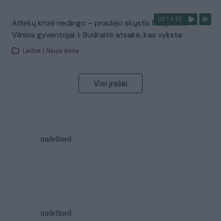
00:14:33
Atliekų krizė nedingo – pradėjo skųstis Naujosios
Vilnios gyventojai: I. Budraitė atsakė, kas vyksta
Laidos
|
Nauja diena
Visi įrašai