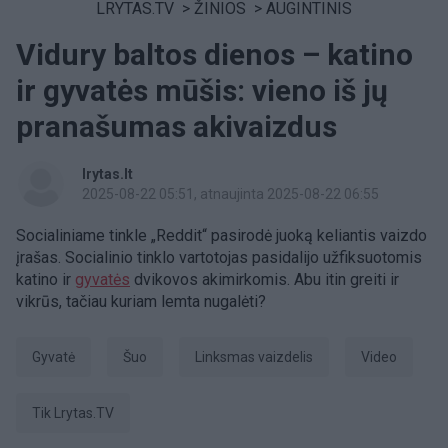
LRYTAS.TV
>
ŽINIOS
>
AUGINTINIS
Vidury baltos dienos – katino
ir gyvatės mūšis: vieno iš jų
pranašumas akivaizdus
lrytas.lt
2025-08-22 05:51
, atnaujinta 2025-08-22 06:55
Socialiniame tinkle „Reddit“ pasirodė juoką keliantis vaizdo
įrašas. Socialinio tinklo vartotojas pasidalijo užfiksuotomis
katino ir
gyvatės
dvikovos akimirkomis. Abu itin greiti ir
vikrūs, tačiau kuriam lemta nugalėti?
gyvatė
Šuo
linksmas vaizdelis
Video
tik Lrytas.TV