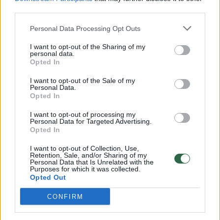
00:00:57
third parties.
Savaitės vidurys nusimato karštas: temperatūra kils iki
32 laipsnių šilumos
Personal Data Processing Opt Outs
Žinios
|
Orai
I want to opt-out of the Sharing of my
personal data.
Opted In
00:15:54
V. Zalužno pasisakymą laiko bandymu įsitvirtinti
I want to opt-out of the Sale of my
Ukrainos politikoje: jis yra neteisus
Personal Data.
Opted In
Laidos
|
Nauja diena
I want to opt-out of processing my
Personal Data for Targeted Advertising.
Opted In
00:00:59
Nufilmavo, kaip patvino Vilniaus Vakarinis aplinkkelis:
vaizdas pribloškia
I want to opt-out of Collection, Use,
Retention, Sale, and/or Sharing of my
Personal Data that Is Unrelated with the
Žinios
|
Lietuvos diena
Purposes for which it was collected.
Opted Out
Visi įrašai
CONFIRM