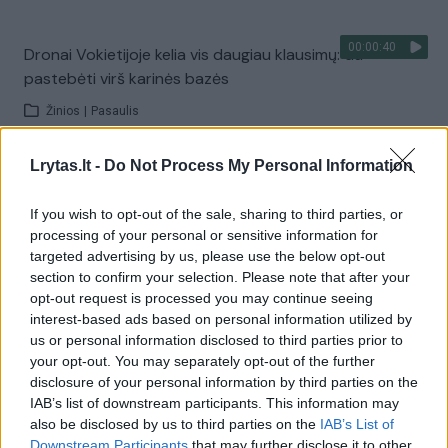
00:00:40
Dronai Vokietijoje kelia vis daugiau klausimų: du
pastebėti virš karinės bazės
Žinios
|
Pasaulis
Lrytas.lt -
Do Not Process My Personal Information
Visi įrašai
If you wish to opt-out of the sale, sharing to third parties, or
processing of your personal or sensitive information for
targeted advertising by us, please use the below opt-out
Žiūrimiausi įrašai
section to confirm your selection. Please note that after your
opt-out request is processed you may continue seeing
interest-based ads based on personal information utilized by
00:00:30
us or personal information disclosed to third parties prior to
Vaizdai iš tragiškos avarijos Vilniaus r.: dviejų moterų ir
your opt-out. You may separately opt-out of the further
vaiko gyvybių išgelbėti nepavyko
disclosure of your personal information by third parties on the
Žinios
|
Lietuvos diena
IAB’s list of downstream participants. This information may
also be disclosed by us to third parties on the
IAB’s List of
Downstream Participants
that may further disclose it to other