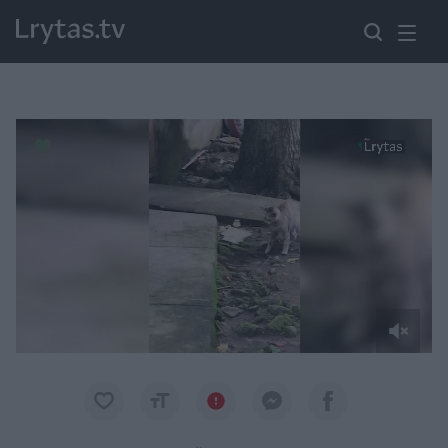
Paremkite Ukrainą