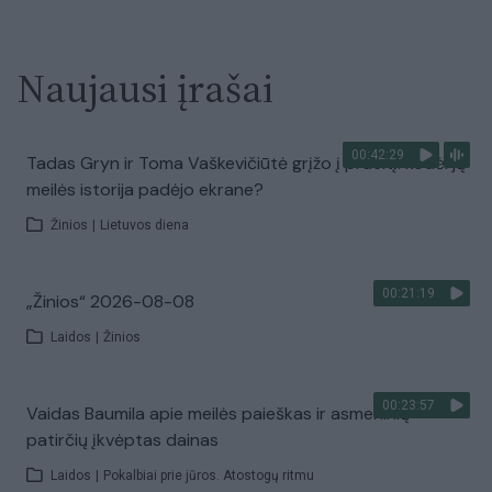
Naujausi įrašai
00:42:29
Tadas Gryn ir Toma Vaškevičiūtė grįžo į praeitį: kodėl jų
meilės istorija padėjo ekrane?
Žinios
|
Lietuvos diena
00:21:19
„Žinios“ 2026-08-08
Laidos
|
Žinios
00:23:57
Vaidas Baumila apie meilės paieškas ir asmeninių
patirčių įkvėptas dainas
Laidos
|
Pokalbiai prie jūros. Atostogų ritmu