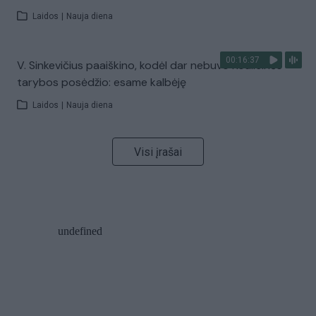
Laidos
|
Nauja diena
00:16:37
V. Sinkevičius paaiškino, kodėl dar nebuvo Koalicinės
tarybos posėdžio: esame kalbėję
Laidos
|
Nauja diena
Visi įrašai