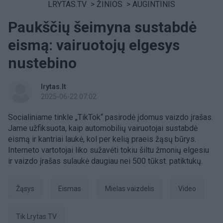
LRYTAS.TV
>
ŽINIOS
>
AUGINTINIS
Paukščių šeimyna sustabdė
eismą: vairuotojų elgesys
nustebino
lrytas.lt
2025-06-22 07:02
Socialiniame tinkle „TikTok“ pasirodė įdomus vaizdo įrašas.
Jame užfiksuota, kaip automobilių vairuotojai sustabdė
eismą ir kantriai laukė, kol per kelią praeis žąsų būrys.
Interneto vartotojai liko sužavėti tokiu šiltu žmonių elgesiu
ir vaizdo įrašas sulaukė daugiau nei 500 tūkst. patiktukų.
žąsys
Eismas
mielas vaizdelis
Video
tik Lrytas.TV