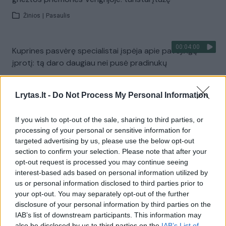
Žinios
|
Pasaulis
00:04:00
Kuprines pasvėrę specialistai įspėja apie pavojingą
įprotį: tą daro daugiau nei pusė pradinukų
Žinios
|
Lietuvos diena
Lrytas.lt -
Do Not Process My Personal Information
Visi įrašai
If you wish to opt-out of the sale, sharing to third parties, or
processing of your personal or sensitive information for
targeted advertising by us, please use the below opt-out
section to confirm your selection. Please note that after your
Žiūrimiausi įrašai
opt-out request is processed you may continue seeing
interest-based ads based on personal information utilized by
us or personal information disclosed to third parties prior to
your opt-out. You may separately opt-out of the further
00:00:30
Vaizdai iš tragiškos avarijos Vilniaus r.: dviejų moterų ir
disclosure of your personal information by third parties on the
vaiko gyvybių išgelbėti nepavyko
IAB’s list of downstream participants. This information may
also be disclosed by us to third parties on the
IAB’s List of
Žinios
|
Lietuvos diena