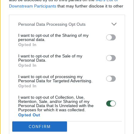
Downstream Participants
that may further disclose it to other
third parties.
00:00:57
Savaitės vidurys nusimato karštas: temperatūra kils iki
Personal Data Processing Opt Outs
32 laipsnių šilumos
I want to opt-out of the Sharing of my
Žinios
|
Orai
personal data.
Opted In
I want to opt-out of the Sale of my
00:00:59
Nufilmavo, kaip patvino Vilniaus Vakarinis aplinkkelis:
Personal Data.
vaizdas pribloškia
Opted In
Žinios
|
Lietuvos diena
I want to opt-out of processing my
Personal Data for Targeted Advertising.
Opted In
00:00:55
Avarija Vilniuje: į stotelę įsirėžęs automobilis sužalojo
I want to opt-out of Collection, Use,
Retention, Sale, and/or Sharing of my
dvi moteris
Personal Data that Is Unrelated with the
Purposes for which it was collected.
Žinios
|
Lietuvos diena
Opted Out
CONFIRM
Visi įrašai