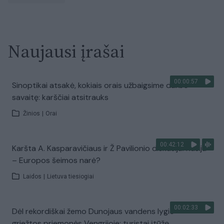
Naujausi įrašai
00:00:57
Sinoptikai atsakė, kokiais orais užbaigsime darbo
savaitę: karščiai atsitrauks
Žinios
|
Orai
00:42:12
Karšta A. Kasparavičiaus ir Ž Pavilionio diskusija: Rusija
– Europos šeimos narė?
Laidos
|
Lietuva tiesiogiai
00:02:33
Dėl rekordiškai žemo Dunojaus vandens lygio –
griežtos priemonės Vengrijoje: turistai įtūžę