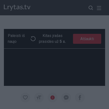
Paleisti iš
Kitas įrašas
Paukščių šeimyna sustabdė eismą: vairuotojų elgesys nustebino
Paremkite Ukrainą
Atšaukti
naujo
prasidės už
4 s.
00:17
00:17