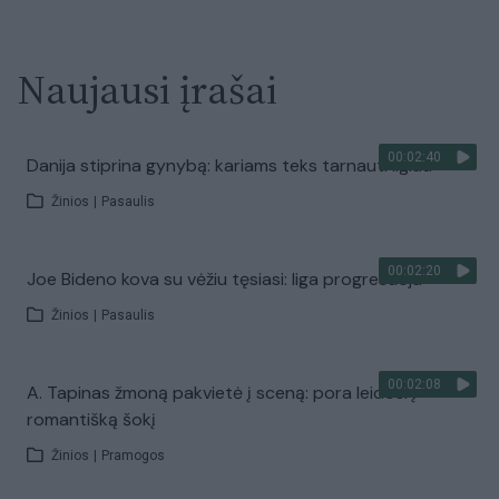
Naujausi įrašai
00:02:40
Danija stiprina gynybą: kariams teks tarnauti ilgiau
Žinios
|
Pasaulis
00:02:20
Joe Bideno kova su vėžiu tęsiasi: liga progresuoja
Žinios
|
Pasaulis
00:02:08
A. Tapinas žmoną pakvietė į sceną: pora leidosi į
romantišką šokį
Žinios
|
Pramogos