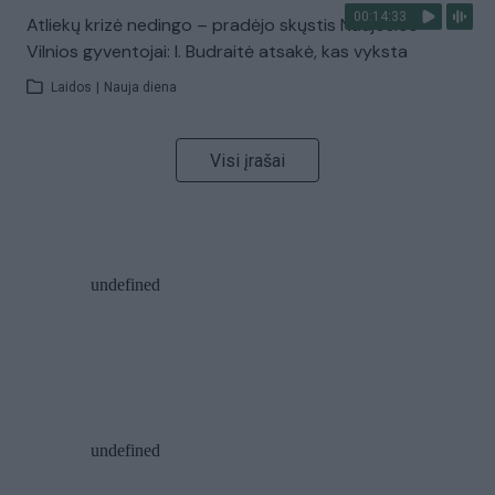
00:14:33
Atliekų krizė nedingo – pradėjo skųstis Naujosios
Vilnios gyventojai: I. Budraitė atsakė, kas vyksta
Laidos
|
Nauja diena
Visi įrašai