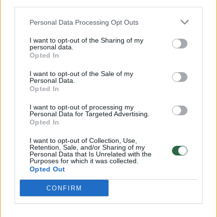
third parties.
32 laipsnių šilumos
Personal Data Processing Opt Outs
Žinios
|
Orai
I want to opt-out of the Sharing of my
personal data.
Opted In
00:15:54
V. Zalužno pasisakymą laiko bandymu įsitvirtinti
Ukrainos politikoje: jis yra neteisus
I want to opt-out of the Sale of my
Personal Data.
Laidos
|
Nauja diena
Opted In
I want to opt-out of processing my
Personal Data for Targeted Advertising.
00:00:57
Sinoptikai atsakė, kokiais orais užbaigsime darbo
Opted In
savaitę: karščiai atsitrauks
I want to opt-out of Collection, Use,
Retention, Sale, and/or Sharing of my
Žinios
|
Orai
Personal Data that Is Unrelated with the
Purposes for which it was collected.
Opted Out
Visi įrašai
CONFIRM