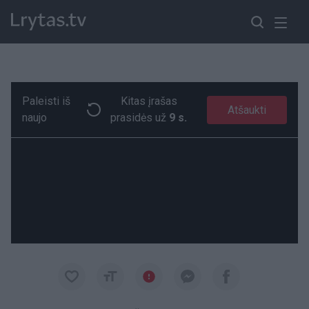
Paleisti iš
Kitas įrašas
Neregėta ančiuko ištikimybė: nuo šeimininko – nė per žingsnį
Paremkite Ukrainą
Atšaukti
naujo
prasidės už
9 s.
00:19
00:19