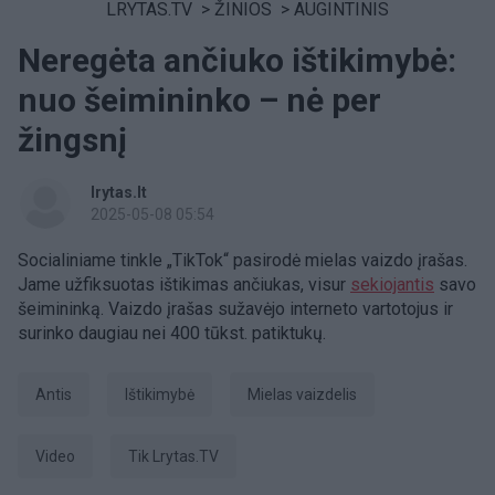
LRYTAS.TV
>
ŽINIOS
>
AUGINTINIS
Neregėta ančiuko ištikimybė:
nuo šeimininko – nė per
žingsnį
lrytas.lt
2025-05-08 05:54
Socialiniame tinkle „TikTok“ pasirodė mielas vaizdo įrašas.
Jame užfiksuotas ištikimas ančiukas, visur
sekiojantis
savo
šeimininką. Vaizdo įrašas sužavėjo interneto vartotojus ir
surinko daugiau nei 400 tūkst. patiktukų.
Antis
ištikimybė
mielas vaizdelis
Video
tik Lrytas.TV