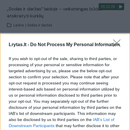
00:22:28
„Sodas ir daržas“ laidoje – veiksmingas būdas
atsikratyti kurklių
Laidos
|
Sodas ir daržas
Visi įrašai
Lrytas.lt -
Do Not Process My Personal Information
If you wish to opt-out of the sale, sharing to third parties, or
processing of your personal or sensitive information for
Žiūrimiausi įrašai
targeted advertising by us, please use the below opt-out
section to confirm your selection. Please note that after your
opt-out request is processed you may continue seeing
interest-based ads based on personal information utilized by
00:00:30
Vaizdai iš tragiškos avarijos Vilniaus r.: dviejų moterų ir
us or personal information disclosed to third parties prior to
vaiko gyvybių išgelbėti nepavyko
your opt-out. You may separately opt-out of the further
disclosure of your personal information by third parties on the
Žinios
|
Lietuvos diena
IAB’s list of downstream participants. This information may
also be disclosed by us to third parties on the
IAB’s List of
Downstream Participants
that may further disclose it to other
00:00:57
Savaitės vidurys nusimato karštas: temperatūra kils iki