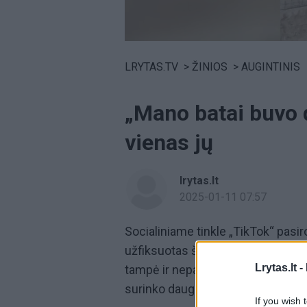
Volume
0%
LRYTAS.TV
>
ŽINIOS
>
AUGINTINIS
„Mano batai buvo 
vienas jų
lrytas.lt
2025-01-11 07:57
Socialiniame tinkle „TikTok“ pasir
užfiksuotas šuo, kuriam žaislu pri
Lrytas.lt -
tampė ir nepaleido bato. Vaizdo į
surinko daugiau nei 124 tūkst. pat
If you wish 