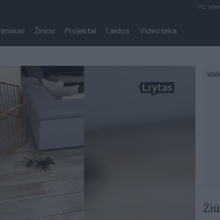
1°C, Viln
rimiausi
Žinios
Projektai
Laidos
Videoteka
Žiū