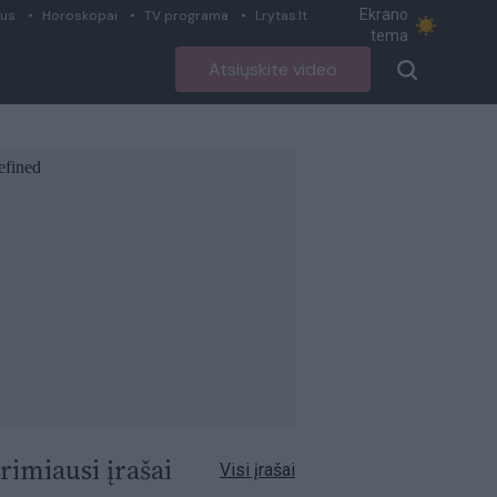
Ekrano
ius
Horoskopai
TV programa
Lrytas.lt
tema
Atsiųskite video
rimiausi įrašai
Visi įrašai