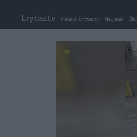
Klausyk Lrytas.tv
Naujausi
Žiū
Paremkite Ukrainą