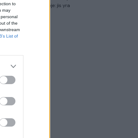
ection to
virtinti Ukrainos politikoje: jis yra
ou may
eisus
 personal
out of the
Laidos
|
Nauja diena
 downstream
B’s List of