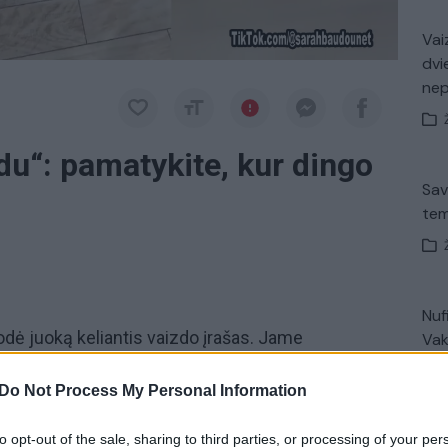
Vaiz
dvi
ne
du“: pamatykite, kur dingo
Sav
tem
Nuf
odė juoką keliantis vaizdo įrašas. Jame
Vak
lygo šeimininko batas. Keturkojis po visą kambarį
Do Not Process My Personal Information
rašas sulaukė interneto vartotojų dėmesio ir
iktukų.
to opt-out of the sale, sharing to third parties, or processing of your per
V. 