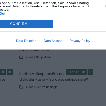
o opt-out of Collection, Use, Retention, Sale, and/or Sharing
ersonal Data that Is Unrelated with the Purposes for which it
lected.
Out
TV
Visi įrašai
CONFIRM
00:15:25
ų
Ruošiantis naujiems mokslo metams –
Data Deletion
Data Access
Privacy Policy
ažnai
vaikų teisių tarnybos primena: štai apie ką
būtina pasikalbėti
Laidos
|
Nauja diena
00:42:12
stis
Karšta A. Kasparavičiaus ir Ž Pavilionio
aitė
diskusija: Rusija – Europos šeimos narė?
Laidos
|
Lietuva tiesiogiai