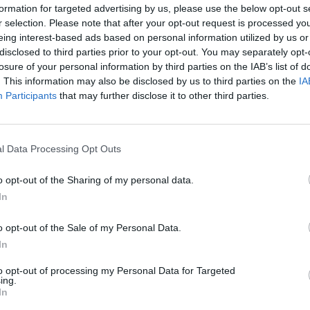
formation for targeted advertising by us, please use the below opt-out s
įsit
tik Lrytas.TV
r selection. Please note that after your opt-out request is processed y
net
eing interest-based ads based on personal information utilized by us or
disclosed to third parties prior to your opt-out. You may separately opt-
losure of your personal information by third parties on the IAB’s list of
. This information may also be disclosed by us to third parties on the
IA
Participants
that may further disclose it to other third parties.
Visi įrašai
2:40
00:03:52
mai –
Liūdna vyresnio amžiaus dirbančiųjų
l Data Processing Opt Outs
nenori:
kasdienybė – priekabiavimas, patyčios ir
o opt-out of the Sharing of my personal data.
užgaulūs įvardžiai
In
Žinios
|
Lietuvos diena
o opt-out of the Sale of my Personal Data.
In
0:29
00:02:08
mas
Aukštaitijos pučiamųjų orkestras
3
Nyderlanduose apgynė čempionų vardą
to opt-out of processing my Personal Data for Targeted
ing.
In
Žinios
|
Lietuvos diena