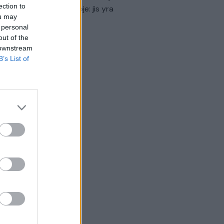
ection to
virtinti Ukrainos politikoje: jis yra
ou may
eisus
 personal
out of the
Laidos
|
Nauja diena
 downstream
B’s List of