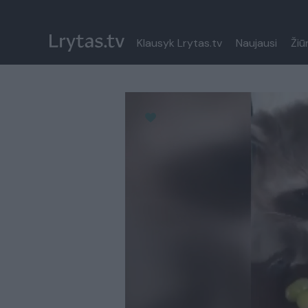
Klausyk Lrytas.tv
Naujausi
Žiū
Paremkite Ukrainą