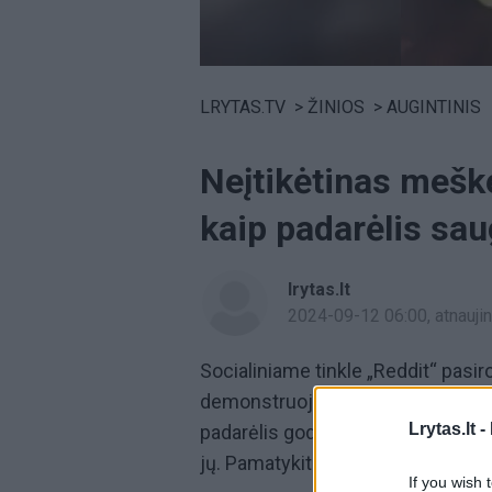
Volume
0%
LRYTAS.TV
>
ŽINIOS
>
AUGINTINIS
Neįtikėtinas mešk
kaip padarėlis sau
lrytas.lt
2024-09-12 06:00
, atnauj
Socialiniame tinkle „Reddit“ pasi
demonstruoja savo ypatingą meilę
Lrytas.lt -
padarėlis godžiai mėgaujasi vynuo
jų. Pamatykite, kaip meškėnas sa
If you wish 