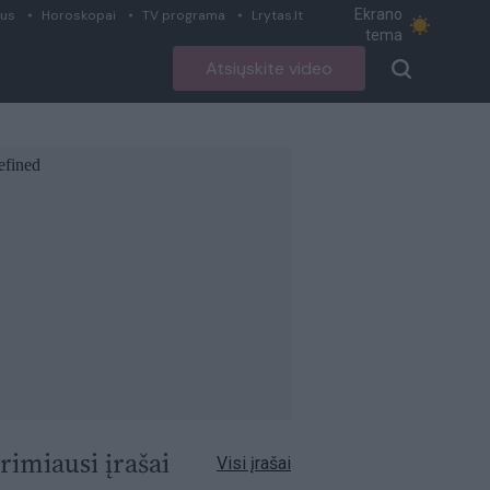
Ekrano
ius
Horoskopai
TV programa
Lrytas.lt
tema
Atsiųskite video
rimiausi įrašai
Visi įrašai