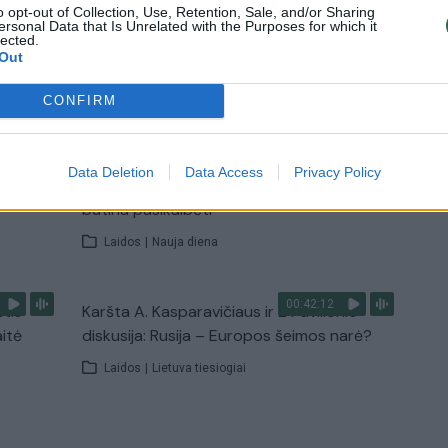
o opt-out of Collection, Use, Retention, Sale, and/or Sharing
ersonal Data that Is Unrelated with the Purposes for which it
lected.
Out
TV
Visi įrašai
CONFIRM
00:15:25
ų
Ruošiantis naujiems mokslo metams –
Data Deletion
Data Access
Privacy Policy
ažnai
vaikų teisių tarnybos primena: štai apie ką
būtina pasikalbėti
Laidos
|
Nauja diena
00:42:12
stis
Karšta A. Kasparavičiaus ir Ž Pavilionio
aitė
diskusija: Rusija – Europos šeimos narė?
Laidos
|
Lietuva tiesiogiai