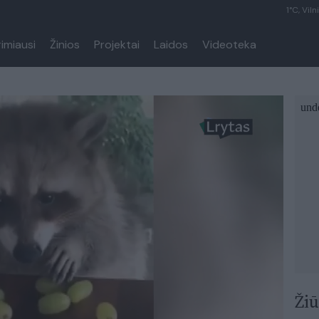
1°C, Viln
rimiausi
Žinios
Projektai
Laidos
Videoteka
Žiū