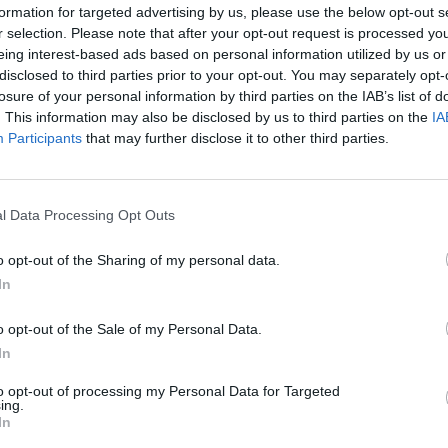
formation for targeted advertising by us, please use the below opt-out s
įsit
vynuogės
Video
tik Lrytas.TV
r selection. Please note that after your opt-out request is processed y
net
eing interest-based ads based on personal information utilized by us or
disclosed to third parties prior to your opt-out. You may separately opt-
losure of your personal information by third parties on the IAB’s list of
. This information may also be disclosed by us to third parties on the
IA
Participants
that may further disclose it to other third parties.
Visi įrašai
2:40
00:03:52
mai –
Liūdna vyresnio amžiaus dirbančiųjų
l Data Processing Opt Outs
nenori:
kasdienybė – priekabiavimas, patyčios ir
o opt-out of the Sharing of my personal data.
užgaulūs įvardžiai
In
Žinios
|
Lietuvos diena
o opt-out of the Sale of my Personal Data.
In
0:29
00:02:08
mas
Aukštaitijos pučiamųjų orkestras
3
Nyderlanduose apgynė čempionų vardą
to opt-out of processing my Personal Data for Targeted
ing.
In
Žinios
|
Lietuvos diena