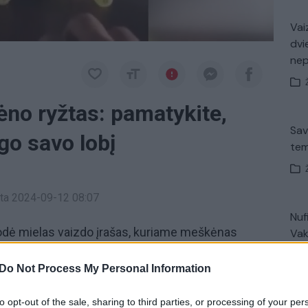
Vaiz
dvi
ne
ėno ryžtas: pamatykite,
Sav
go savo lobį
tem
inta 2024-09-12 08:07
Nuf
rodė mielas vaizdo įrašas, kuriame meškėnas
Vak
 vynuogėms. Įraše matyti, kaip šis mažasis
Do Not Process My Personal Information
gėmis, tarsi jo visas gyvenimas priklausytų nuo
ugo savo lobį nuo šeimininko.
to opt-out of the sale, sharing to third parties, or processing of your per
V. 