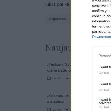
If you wish 
tūkst. patiktukų.
sensitive in
confirm you
continue se
aligatorius
juokingas vaizdelis
information 
further disc
participants
Downstream 
Naujausi įrašai
Persona
00:2
„Paulius ir Saulius“ – ypatingai karš
I want t
diena Dzūkijos ežere ir aktyvi karšių
Opted 
Laidos
|
Paulius ir Saulius
I want t
Opted 
00:2
„Kelionės tikslas“ – Birštono ir Širvi
I want 
atradimai
Advertis
Opted 
Laidos
|
Kelionės tikslas