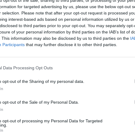
to opt-out of the sale, sharing to third parties, or processing of your per
Nuf
formation for targeted advertising by us, please use the below opt-out s
Vak
r selection. Please note that after your opt-out request is processed y
eing interest-based ads based on personal information utilized by us or
Video
tik Lrytas.TV
disclosed to third parties prior to your opt-out. You may separately opt-
losure of your personal information by third parties on the IAB’s list of
. This information may also be disclosed by us to third parties on the
IA
Participants
that may further disclose it to other third parties.
Visi įrašai
l Data Processing Opt Outs
2:15
00:00:34
ta
Kyjivas po naktinės atakos: liepsnos
o opt-out of the Sharing of my personal data.
 žūklė
apėmė pastatus
In
Žinios
|
Pasaulis
o opt-out of the Sale of my Personal Data.
In
2:27
00:21:56
ntų
Kai neveikia technologijos: kaip
to opt-out of processing my Personal Data for Targeted
orientuotis, judėti ir priimti sprendimus
ing.
krizės metu?
In