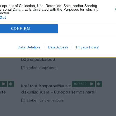
Laidos
|
Išlikti rytojui
o opt-out of Collection, Use, Retention, Sale, and/or Sharing
ersonal Data that Is Unrelated with the Purposes for which it
lected.
Out
TV
CONFIRM
Visi įrašai
00:15:25
ų
Ruošiantis naujiems mokslo metams –
Data Deletion
Data Access
Privacy Policy
ažnai
vaikų teisių tarnybos primena: štai apie ką
būtina pasikalbėti
Laidos
|
Nauja diena
00:42:12
stis
Karšta A. Kasparavičiaus ir Ž Pavilionio
aitė
diskusija: Rusija – Europos šeimos narė?
Laidos
|
Lietuva tiesiogiai