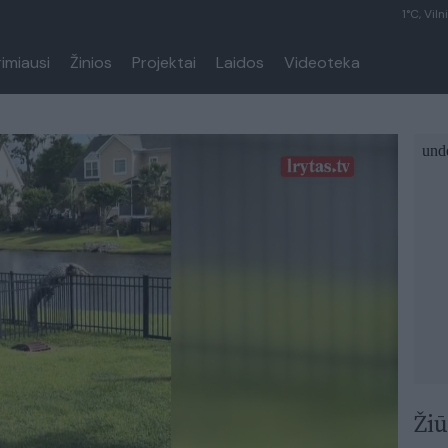
1°C, Viln
rimiausi
Žinios
Projektai
Laidos
Videoteka
Žiū