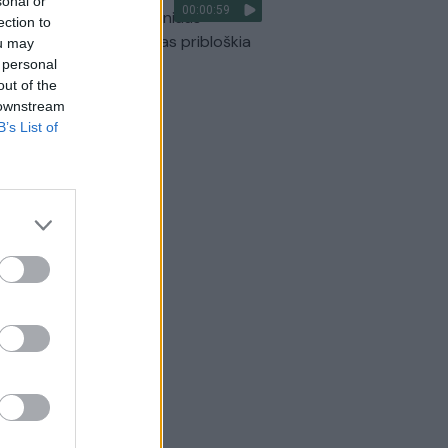
sonal or
00:00:59
ilmavo, kaip patvino Vilniaus
ection to
arinis aplinkkelis: vaizdas pribloškia
ou may
 personal
Žinios
|
Lietuvos diena
out of the
 downstream
B’s List of