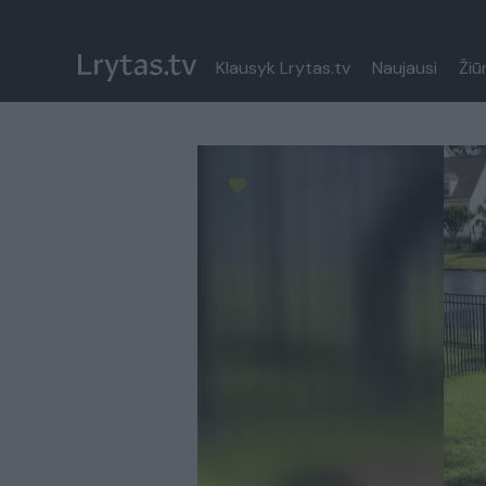
Klausyk Lrytas.tv
Naujausi
Žiū
Paremkite Ukrainą