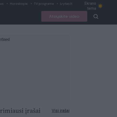
Ekrano
ius
Horoskopai
TV programa
Lrytas.lt
tema
Atsiųskite video
rimiausi įrašai
Visi įrašai