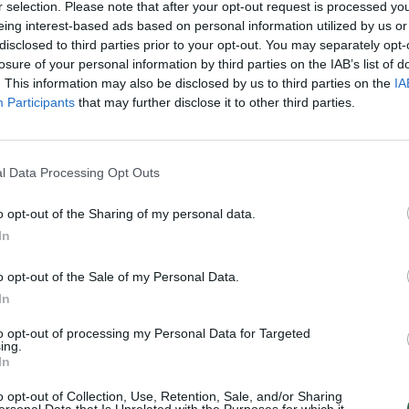
triukas
Video
tik Lrytas.TV
r selection. Please note that after your opt-out request is processed y
jau
eing interest-based ads based on personal information utilized by us or
Pru
disclosed to third parties prior to your opt-out. You may separately opt-
losure of your personal information by third parties on the IAB’s list of
. This information may also be disclosed by us to third parties on the
IA
Participants
that may further disclose it to other third parties.
Visi įrašai
0:57
00:42:12
aigsime
Karšta A. Kasparavičiaus ir Ž Pavilionio
l Data Processing Opt Outs
diskusija: Rusija – Europos šeimos narė?
o opt-out of the Sharing of my personal data.
Laidos
|
Lietuva tiesiogiai
In
o opt-out of the Sale of my Personal Data.
2:33
00:04:00
dens
Kuprines pasvėrę specialistai įspėja apie
In
e:
pavojingą įprotį: tą daro daugiau nei pusė
pradinukų
to opt-out of processing my Personal Data for Targeted
ing.
Žinios
|
Lietuvos diena
In
o opt-out of Collection, Use, Retention, Sale, and/or Sharing
ersonal Data that Is Unrelated with the Purposes for which it