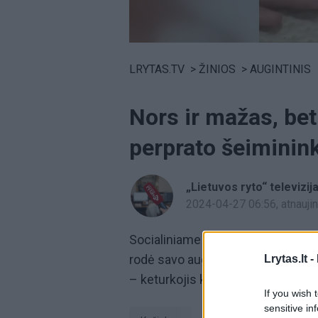
Volume
0%
LRYTAS.TV
>
ŽINIOS
>
AUGINTINIS
Nors ir mažas, be
perprato šeiminin
„Lietuvos ryto“ televizij
2024-04-27 06:56
, atnauj
Socialiniame tinkle „Reddit“ varto
rodė savo augintiniui triuką. Vis d
Lrytas.lt -
– keturkojis kaipmat perprato, kaip
If you wish 
sensitive in