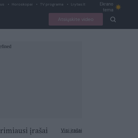
Ekrano
ius
Horoskopai
TV programa
Lrytas.lt
tema
Atsiųskite video
rimiausi įrašai
Visi įrašai