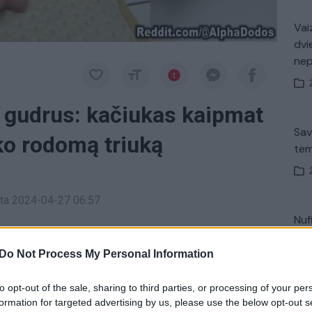
Vaiz
dvi
ne
t gudrus: kačiukas kaipmat
Sav
ko rodomą triuką
tem
a
inta 2024-04-27 06:57
Nuf
tojas pasidalijo mielu vaizdeliu. Jame šeimininkas
Vak
ėlto, kačiukui
triukas
nepasirodė toks stebuklingas
Do Not Process My Personal Information
 jį atlikti ir tai pademonstravo šeimininkui.
to opt-out of the sale, sharing to third parties, or processing of your per
formation for targeted advertising by us, please use the below opt-out s
„Pa