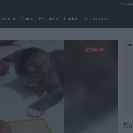
1°C, Viln
rimiausi
Žinios
Projektai
Laidos
Videoteka
Žiū