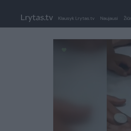
Klausyk Lrytas.tv
Naujausi
Žiū
Paremkite Ukrainą