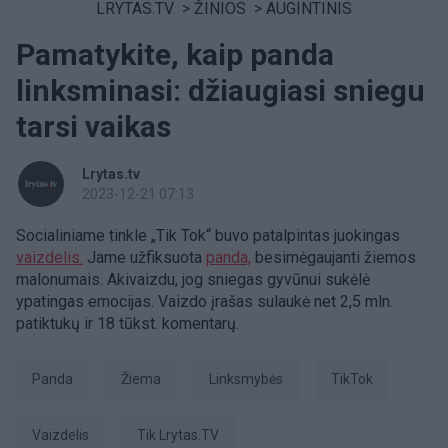
LRYTAS.TV
>
ŽINIOS
>
AUGINTINIS
Pamatykite, kaip panda
linksminasi: džiaugiasi sniegu
tarsi vaikas
Lrytas.tv
2023-12-21 07:13
Socialiniame tinkle „Tik Tok“ buvo patalpintas juokingas
vaizdelis.
Jame užfiksuota
panda,
besimėgaujanti žiemos
malonumais. Akivaizdu, jog sniegas gyvūnui sukėlė
ypatingas emocijas. Vaizdo įrašas sulaukė net 2,5 mln.
patiktukų ir 18 tūkst. komentarų.
panda
Žiema
linksmybės
TikTok
vaizdelis
tik Lrytas.TV