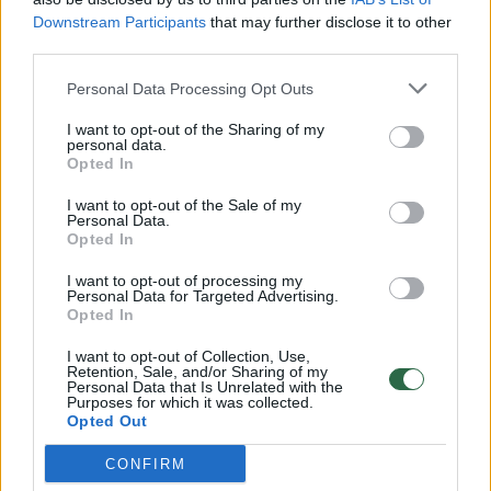
Downstream Participants
that may further disclose it to other
third parties.
00:00:57
Savaitės vidurys nusimato karštas: temperatūra kils iki
Personal Data Processing Opt Outs
32 laipsnių šilumos
I want to opt-out of the Sharing of my
Žinios
|
Orai
personal data.
Opted In
I want to opt-out of the Sale of my
00:00:59
Nufilmavo, kaip patvino Vilniaus Vakarinis aplinkkelis:
Personal Data.
vaizdas pribloškia
Opted In
Žinios
|
Lietuvos diena
I want to opt-out of processing my
Personal Data for Targeted Advertising.
Opted In
00:00:55
Avarija Vilniuje: į stotelę įsirėžęs automobilis sužalojo
I want to opt-out of Collection, Use,
Retention, Sale, and/or Sharing of my
dvi moteris
Personal Data that Is Unrelated with the
Purposes for which it was collected.
Žinios
|
Lietuvos diena
Opted Out
CONFIRM
Visi įrašai