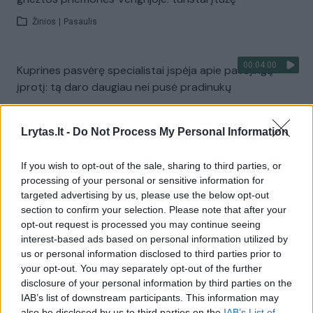
Žinios
|
Pasaulis
00:04:00
Kuprines pasvėrę specialistai įspėja apie pavojingą
įprotį: tą daro daugiau nei pusė pradinukų
Žinios
|
Lietuvos diena
Lrytas.lt -
Do Not Process My Personal Information
Visi įrašai
If you wish to opt-out of the sale, sharing to third parties, or
processing of your personal or sensitive information for
targeted advertising by us, please use the below opt-out
section to confirm your selection. Please note that after your
Žiūrimiausi įrašai
opt-out request is processed you may continue seeing
interest-based ads based on personal information utilized by
us or personal information disclosed to third parties prior to
your opt-out. You may separately opt-out of the further
00:00:30
Vaizdai iš tragiškos avarijos Vilniaus r.: dviejų moterų ir
disclosure of your personal information by third parties on the
vaiko gyvybių išgelbėti nepavyko
IAB’s list of downstream participants. This information may
also be disclosed by us to third parties on the
IAB’s List of
Žinios
|
Lietuvos diena