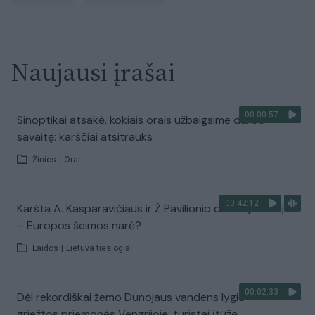
Naujausi įrašai
00:00:57
Sinoptikai atsakė, kokiais orais užbaigsime darbo
savaitę: karščiai atsitrauks
Žinios
|
Orai
00:42:12
Karšta A. Kasparavičiaus ir Ž Pavilionio diskusija: Rusija
– Europos šeimos narė?
Laidos
|
Lietuva tiesiogiai
00:02:33
Dėl rekordiškai žemo Dunojaus vandens lygio –
griežtos priemonės Vengrijoje: turistai įtūžę