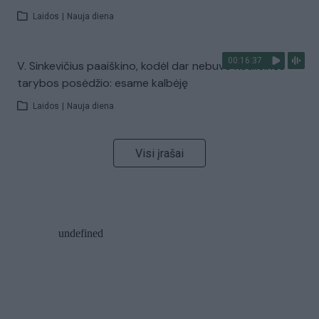
Laidos
|
Nauja diena
00:16:37
V. Sinkevičius paaiškino, kodėl dar nebuvo Koalicinės
tarybos posėdžio: esame kalbėję
Laidos
|
Nauja diena
Visi įrašai