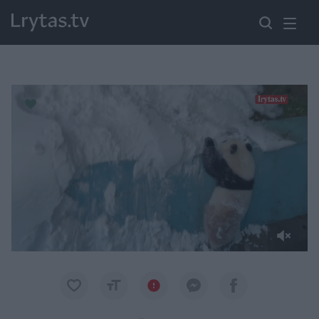
Paremkite Ukrainą