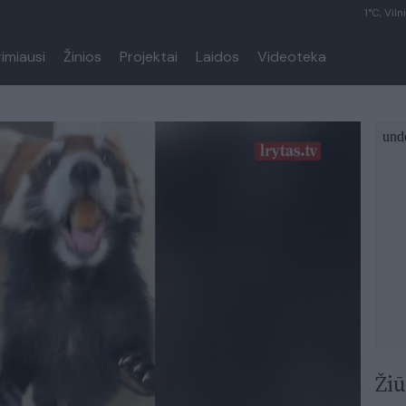
1°C, Viln
rimiausi
Žinios
Projektai
Laidos
Videoteka
Žiū