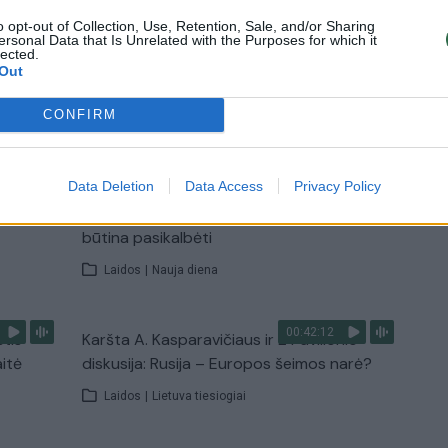
Žinios
|
Lietuvos diena
o opt-out of Collection, Use, Retention, Sale, and/or Sharing
ersonal Data that Is Unrelated with the Purposes for which it
lected.
Out
TV
CONFIRM
Visi įrašai
00:15:25
Data Deletion
Data Access
Privacy Policy
ų
Ruošiantis naujiems mokslo metams –
ažnai
vaikų teisių tarnybos primena: štai apie ką
būtina pasikalbėti
Laidos
|
Nauja diena
00:42:12
stis
Karšta A. Kasparavičiaus ir Ž Pavilionio
aitė
diskusija: Rusija – Europos šeimos narė?
Laidos
|
Lietuva tiesiogiai