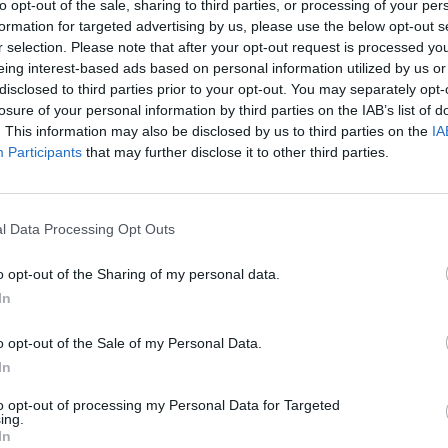
limentų.
to opt-out of the sale, sharing to third parties, or processing of your per
įsit
formation for targeted advertising by us, please use the below opt-out s
net
r selection. Please note that after your opt-out request is processed y
mielas vaizdelis
Video
tik Lrytas.TV
eing interest-based ads based on personal information utilized by us or
disclosed to third parties prior to your opt-out. You may separately opt-
losure of your personal information by third parties on the IAB’s list of
. This information may also be disclosed by us to third parties on the
IA
Participants
that may further disclose it to other third parties.
Visi įrašai
l Data Processing Opt Outs
2:40
00:03:52
mai –
Liūdna vyresnio amžiaus dirbančiųjų
nenori:
kasdienybė – priekabiavimas, patyčios ir
o opt-out of the Sharing of my personal data.
užgaulūs įvardžiai
In
Žinios
|
Lietuvos diena
o opt-out of the Sale of my Personal Data.
In
0:29
00:02:08
mas
Aukštaitijos pučiamųjų orkestras
to opt-out of processing my Personal Data for Targeted
3
Nyderlanduose apgynė čempionų vardą
ing.
In