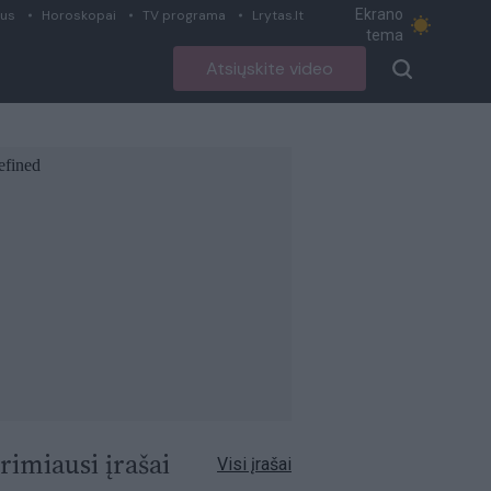
Ekrano
ius
Horoskopai
TV programa
Lrytas.lt
tema
Atsiųskite video
rimiausi įrašai
Visi įrašai