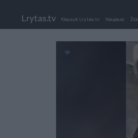
Klausyk Lrytas.tv
Naujausi
Žiū
Paremkite Ukrainą