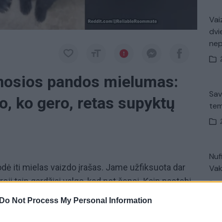
Vaiz
dvi
ne
onosios pandos mielumas:
Sav
o, ko gero, retas supyktų
tem
Nuf
odė iti mielas vaizdo įrašas. Jame užfiksuota dar
Vak
oji taip gardžiai valgo, kad net čepsi. Kaip pastebi
ių skleidžiami garsai bevalgant, ši garsiai kramtanti
Do Not Process My Personal Information
is sužavėjo tūkstančius žmonių, o komentarų
V. 