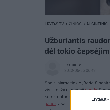
Volume
0%
LRYTAS.TV
>
ŽINIOS
>
AUGINTINIS
Užburiantis raud
dėl tokio čepsėjim
Lrytas.tv
2023-06-25 06:48
Socialiniame tinkle „Reddit“ pasir
visai maža raudonoji
panda.
Pastar
komentatoriai, priešingai nei žmon
Lrytas.lt -
panda
visai neerzina. Šis vaizdel