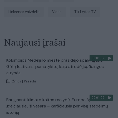
linksmas vaizdelis
Video
tik Lrytas.TV
Naujausi įrašai
00:01:02
Kolumbijos Medeljino mieste prasidėjo spalvingasis
Gėlių festivalis: pamatykite, kaip atrodė įspūdingos
eitynės
Žinios
|
Pasaulis
00:01:09
Bauginanti klimato kaitos realybė: Europa šyla
greičiausiai, ši vasara – karščiausia per visą stebėjimų
istoriją