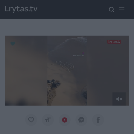
Paremkite Ukrainą