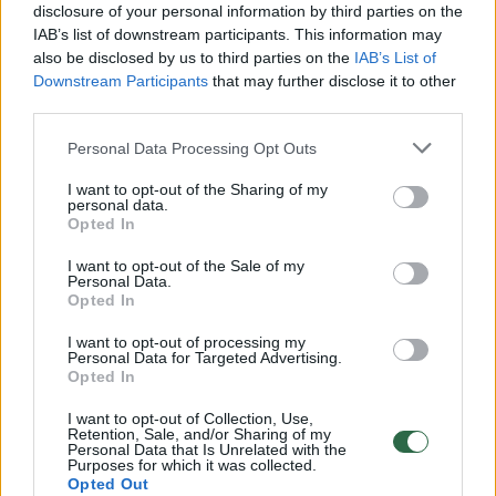
disclosure of your personal information by third parties on the
IAB’s list of downstream participants. This information may
00:00:30
Vaizdai iš tragiškos avarijos Vilniaus r.: dviejų moterų ir
also be disclosed by us to third parties on the
IAB’s List of
vaiko gyvybių išgelbėti nepavyko
Downstream Participants
that may further disclose it to other
third parties.
Žinios
|
Lietuvos diena
Personal Data Processing Opt Outs
00:00:57
I want to opt-out of the Sharing of my
Savaitės vidurys nusimato karštas: temperatūra kils iki
personal data.
32 laipsnių šilumos
Opted In
Žinios
|
Orai
I want to opt-out of the Sale of my
Personal Data.
Opted In
00:15:54
V. Zalužno pasisakymą laiko bandymu įsitvirtinti
I want to opt-out of processing my
Ukrainos politikoje: jis yra neteisus
Personal Data for Targeted Advertising.
Opted In
Laidos
|
Nauja diena
I want to opt-out of Collection, Use,
Retention, Sale, and/or Sharing of my
Personal Data that Is Unrelated with the
Purposes for which it was collected.
00:00:57
Sinoptikai atsakė, kokiais orais užbaigsime darbo
Opted Out