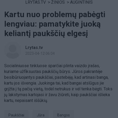
LRYTAS.TV
>
ŽINIOS
>
AUGINTINIS
Kartu nuo problemų pabėgti
lengviau: pamatykite juoką
keliantį paukščių elgesį
Lrytas.tv
2023-04-12 06:04
Socialiniuose tinkluose sparčiai plinta vaizdo įrašas,
kuriame užfiksuotas paukščių būrys. Jūros pakrantėje
besibūriuojantys paukščiai, pastebėję, kad artinasi banga,
kartu jos išvengia. Juokinga tai, kad bangai atslūgus jie
grįžta į tą pačią vietą, todėl netrukus ir vėl tenka bėgti. Toks
jų lakstymas kartojasi ir žavu žiūrėti, kaip paukščiai išlieka
kartu, nepaisant iššūkių.
paukščiai
Jūra
bangos