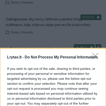
Žinios
|
Pasaulis
00:00:33
Galingiausias šių metų taifūnas pasiekė Kiniją:
nufilmavo, kaip stiprus vėjas perverčia sunkvežimį
Žinios
|
Pasaulis
00:44:27
V. Čmilytė-Nielsen spaudžia valdžią: ragina skubiai
peržiūrėti gynybos susitarimą
Lrytas.lt -
Do Not Process My Personal Information
Laidos
|
ELTA savaitė
If you wish to opt-out of the sale, sharing to third parties, or
processing of your personal or sensitive information for
Visi įrašai
targeted advertising by us, please use the below opt-out
section to confirm your selection. Please note that after your
opt-out request is processed you may continue seeing
interest-based ads based on personal information utilized by
Žiūrimiausi įrašai
us or personal information disclosed to third parties prior to
your opt-out. You may separately opt-out of the further