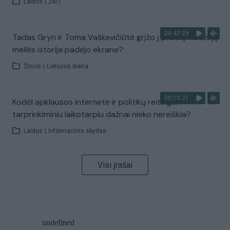
Laidos
|
24/7
00:42:29
Tadas Gryn ir Toma Vaškevičiūtė grįžo į praeitį: kodėl jų
meilės istorija padėjo ekrane?
Žinios
|
Lietuvos diena
00:10:21
Kodėl apklausos internete ir politikų reitingai
tarprinkiminiu laikotarpiu dažnai nieko nereiškia?
Laidos
|
Informacinis skydas
Visi įrašai