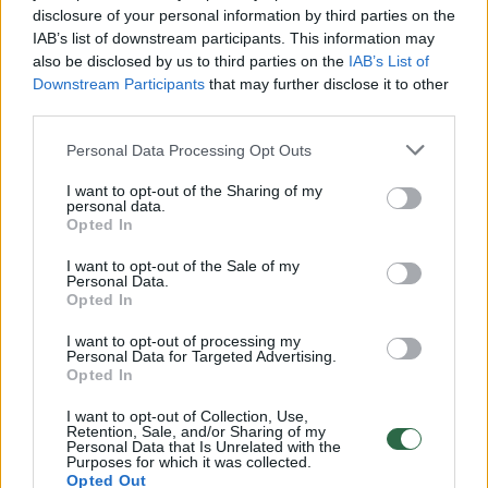
disclosure of your personal information by third parties on the
00:00:30
Vaizdai iš tragiškos avarijos Vilniaus r.: dviejų moterų ir
IAB’s list of downstream participants. This information may
vaiko gyvybių išgelbėti nepavyko
also be disclosed by us to third parties on the
IAB’s List of
Downstream Participants
that may further disclose it to other
Žinios
|
Lietuvos diena
third parties.
Personal Data Processing Opt Outs
00:00:57
Savaitės vidurys nusimato karštas: temperatūra kils iki
I want to opt-out of the Sharing of my
32 laipsnių šilumos
personal data.
Opted In
Žinios
|
Orai
I want to opt-out of the Sale of my
Personal Data.
Opted In
00:15:54
V. Zalužno pasisakymą laiko bandymu įsitvirtinti
Ukrainos politikoje: jis yra neteisus
I want to opt-out of processing my
Personal Data for Targeted Advertising.
Laidos
|
Nauja diena
Opted In
I want to opt-out of Collection, Use,
Retention, Sale, and/or Sharing of my
00:05:25
K. Prunskienės brolis prisiminė jaudinančią akimirką
Personal Data that Is Unrelated with the
Purposes for which it was collected.
prieš mirtį: „Tai buvo simbolinis mūsų pagerbimo
Opted Out