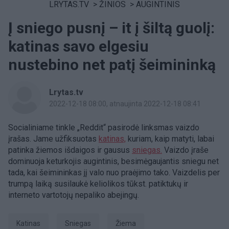
LRYTAS.TV
>
ŽINIOS
>
AUGINTINIS
Į sniego pusnį – it į šiltą guolį:
katinas savo elgesiu
nustebino net patį šeimininką
Lrytas.tv
2022-12-18 08:00
, atnaujinta 2022-12-18 08:41
Socialiniame tinkle „Reddit“ pasirodė linksmas vaizdo
įrašas. Jame užfiksuotas
katinas,
kuriam, kaip matyti, labai
patinka žiemos išdaigos ir gausus
sniegas.
Vaizdo įraše
dominuoja keturkojis augintinis, besimėgaujantis sniegu net
tada, kai šeimininkas jį valo nuo praėjimo tako. Vaizdelis per
trumpą laiką susilaukė keliolikos tūkst. patiktukų ir
interneto vartotojų nepaliko abejingų.
Katinas
Sniegas
Žiema