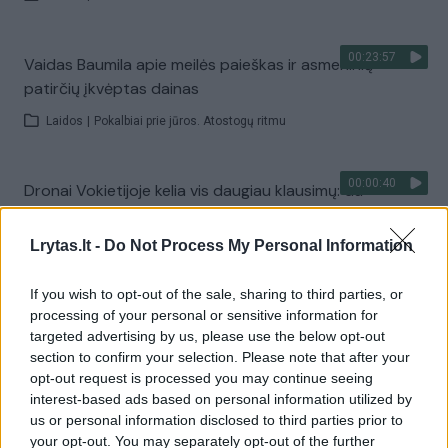
00:23:57
Vaidas Baumila apie meilės paieškas ir asmeninių
patirčių įkvėptas dainas
Laidos
|
Pokalbiai prie jūros. Atostogų ritmu
00:00:40
Dronai Vokietijoje kelia vis daugiau klausimų: du
pastebėti virš karinės bazės
Lrytas.lt -
Do Not Process My Personal Information
Žinios
|
Pasaulis
If you wish to opt-out of the sale, sharing to third parties, or
Visi įrašai
processing of your personal or sensitive information for
targeted advertising by us, please use the below opt-out
section to confirm your selection. Please note that after your
opt-out request is processed you may continue seeing
Žiūrimiausi įrašai
interest-based ads based on personal information utilized by
us or personal information disclosed to third parties prior to
your opt-out. You may separately opt-out of the further