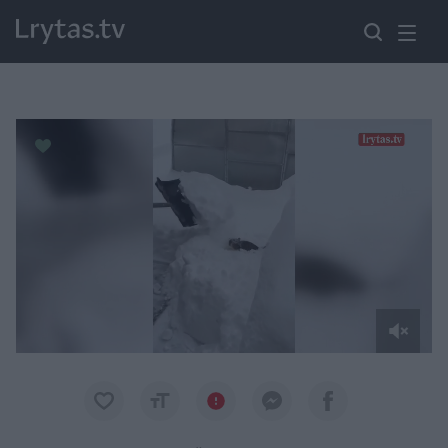
Paremkite Ukrainą