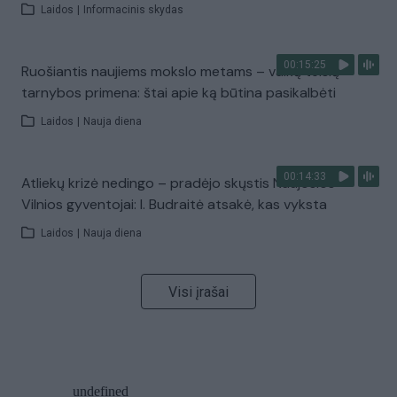
Laidos
|
Informacinis skydas
00:15:25
Ruošiantis naujiems mokslo metams – vaikų teisių
tarnybos primena: štai apie ką būtina pasikalbėti
Laidos
|
Nauja diena
00:14:33
Atliekų krizė nedingo – pradėjo skųstis Naujosios
Vilnios gyventojai: I. Budraitė atsakė, kas vyksta
Laidos
|
Nauja diena
Visi įrašai