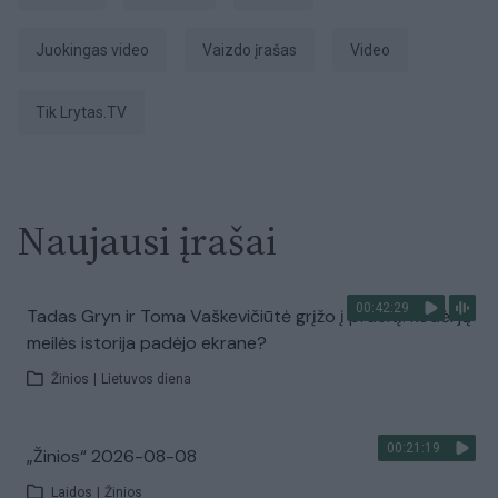
juokingas video
vaizdo įrašas
Video
tik Lrytas.TV
Naujausi įrašai
00:42:29
Tadas Gryn ir Toma Vaškevičiūtė grįžo į praeitį: kodėl jų
meilės istorija padėjo ekrane?
Žinios
|
Lietuvos diena
00:21:19
„Žinios“ 2026-08-08
Laidos
|
Žinios