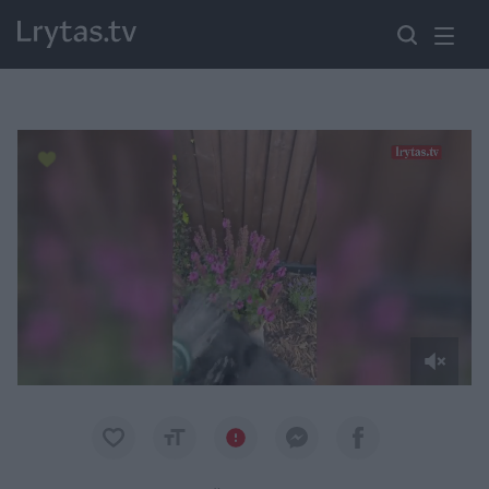
Paremkite Ukrainą