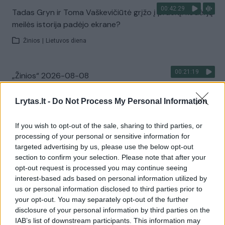
00:42:29
Tadas Gryn ir Toma Vaškevičiūtė grįžo į praeitį: kodėl jų
meilės istorija padėjo ekrane?
Žinios
|
Lietuvos diena
00:21:19
„Žinios“ 2026-08-08
Laidos
|
Žinios
Lrytas.lt -
Do Not Process My Personal Information
Visi įrašai
If you wish to opt-out of the sale, sharing to third parties, or
processing of your personal or sensitive information for
targeted advertising by us, please use the below opt-out
section to confirm your selection. Please note that after your
Žiūrimiausi įrašai
opt-out request is processed you may continue seeing
interest-based ads based on personal information utilized by
us or personal information disclosed to third parties prior to
your opt-out. You may separately opt-out of the further
00:00:30
Vaizdai iš tragiškos avarijos Vilniaus r.: dviejų moterų ir
disclosure of your personal information by third parties on the
vaiko gyvybių išgelbėti nepavyko
IAB’s list of downstream participants. This information may