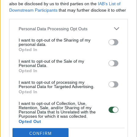
also be disclosed by us to third parties on the
IAB’s List of
Žinios
|
Lietuvos diena
Downstream Participants
that may further disclose it to other
third parties.
00:00:57
Savaitės vidurys nusimato karštas: temperatūra kils iki
Personal Data Processing Opt Outs
32 laipsnių šilumos
I want to opt-out of the Sharing of my
personal data.
Žinios
|
Orai
Opted In
I want to opt-out of the Sale of my
Personal Data.
00:15:54
V. Zalužno pasisakymą laiko bandymu įsitvirtinti
Opted In
Ukrainos politikoje: jis yra neteisus
I want to opt-out of processing my
Laidos
|
Nauja diena
Personal Data for Targeted Advertising.
Opted In
I want to opt-out of Collection, Use,
00:00:57
Sinoptikai atsakė, kokiais orais užbaigsime darbo
Retention, Sale, and/or Sharing of my
Personal Data that Is Unrelated with the
savaitę: karščiai atsitrauks
Purposes for which it was collected.
Opted Out
Žinios
|
Orai
CONFIRM