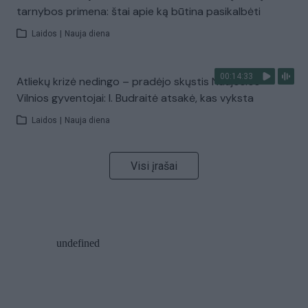
tarnybos primena: štai apie ką būtina pasikalbėti
Laidos
|
Nauja diena
00:14:33
Atliekų krizė nedingo – pradėjo skųstis Naujosios
Vilnios gyventojai: I. Budraitė atsakė, kas vyksta
Laidos
|
Nauja diena
Visi įrašai