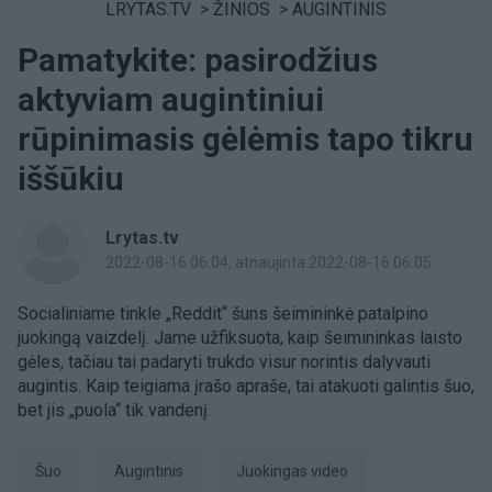
LRYTAS.TV
>
ŽINIOS
>
AUGINTINIS
Pamatykite: pasirodžius
aktyviam augintiniui
rūpinimasis gėlėmis tapo tikru
iššūkiu
Lrytas.tv
2022-08-16 06:04
, atnaujinta 2022-08-16 06:05
Socialiniame tinkle „Reddit“ šuns šeimininkė patalpino
juokingą vaizdelį. Jame užfiksuota, kaip šeimininkas laisto
gėles, tačiau tai padaryti trukdo visur norintis dalyvauti
augintis. Kaip teigiama įrašo apraše, tai atakuoti galintis šuo,
bet jis „puola“ tik vandenį.
Šuo
augintinis
juokingas video