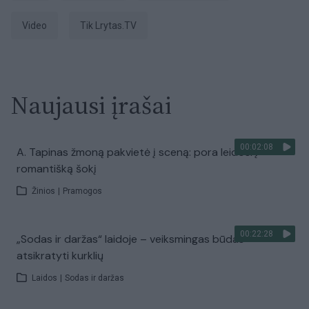
Video
tik Lrytas.TV
Naujausi įrašai
00:02:08
A. Tapinas žmoną pakvietė į sceną: pora leidosi į
romantišką šokį
Žinios
|
Pramogos
00:22:28
„Sodas ir daržas“ laidoje – veiksmingas būdas
atsikratyti kurklių
Laidos
|
Sodas ir daržas