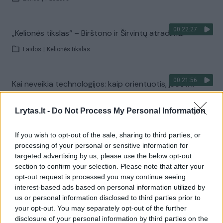
00:22:27
„Kelionės tikslas“ – Birštono ir Širvintų atradimai
Laidos
|
Kelionės tikslas
00:21:56
Kai neveikia technologijos: kaip orientuotis, judėti ir
priimti sprendimus krizės metu?
Lrytas.lt -
Do Not Process My Personal Information
Laidos
|
Išlikti rytojui
If you wish to opt-out of the sale, sharing to third parties, or
Visi įrašai
processing of your personal or sensitive information for
targeted advertising by us, please use the below opt-out
section to confirm your selection. Please note that after your
opt-out request is processed you may continue seeing
Žiūrimiausi įrašai
interest-based ads based on personal information utilized by
us or personal information disclosed to third parties prior to
your opt-out. You may separately opt-out of the further
disclosure of your personal information by third parties on the