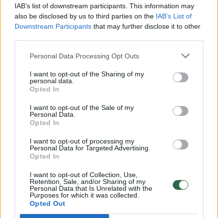
00:00:30
Vaizdai iš tragiškos avarijos Vilniaus r.: dviejų moterų ir
IAB’s list of downstream participants. This information may
vaiko gyvybių išgelbėti nepavyko
also be disclosed by us to third parties on the
IAB’s List of
Downstream Participants
that may further disclose it to other
Žinios
|
Lietuvos diena
third parties.
Personal Data Processing Opt Outs
00:00:57
Savaitės vidurys nusimato karštas: temperatūra kils iki
I want to opt-out of the Sharing of my
32 laipsnių šilumos
personal data.
Opted In
Žinios
|
Orai
I want to opt-out of the Sale of my
Personal Data.
Opted In
00:15:54
V. Zalužno pasisakymą laiko bandymu įsitvirtinti
Ukrainos politikoje: jis yra neteisus
I want to opt-out of processing my
Personal Data for Targeted Advertising.
Laidos
|
Nauja diena
Opted In
I want to opt-out of Collection, Use,
Retention, Sale, and/or Sharing of my
00:00:59
Nufilmavo, kaip patvino Vilniaus Vakarinis aplinkkelis:
Personal Data that Is Unrelated with the
Purposes for which it was collected.
vaizdas pribloškia
Opted Out
Žinios
|
Lietuvos diena