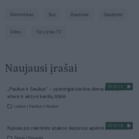
šeimininkas
Šuo
baseinas
gaudynės
Video
tik Lrytas.TV
Naujausi įrašai
00:22:15
„Paulius ir Saulius“ – ypatingai karšta diena Dzūkijos
ežere ir aktyvi karšių žūklė
Laidos
|
Paulius ir Saulius
00:00:34
Kyjivas po naktinės atakos: liepsnos apėmė pastatus
Žinios
|
Pasaulis