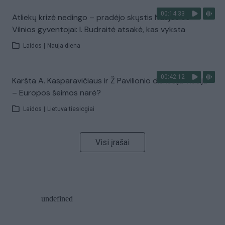
00:14:33
Atliekų krizė nedingo – pradėjo skųstis Naujosios
Vilnios gyventojai: I. Budraitė atsakė, kas vyksta
Laidos
|
Nauja diena
00:42:12
Karšta A. Kasparavičiaus ir Ž Pavilionio diskusija: Rusija
– Europos šeimos narė?
Laidos
|
Lietuva tiesiogiai
Visi įrašai