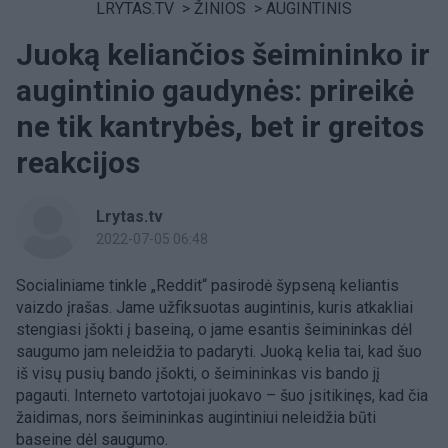
LRYTAS.TV
>
ŽINIOS
>
AUGINTINIS
Juoką keliančios šeimininko ir
augintinio gaudynės: prireikė
ne tik kantrybės, bet ir greitos
reakcijos
Lrytas.tv
2022-07-05 06:48
Socialiniame tinkle „Reddit“ pasirodė šypseną keliantis
vaizdo įrašas. Jame užfiksuotas augintinis, kuris atkakliai
stengiasi įšokti į baseiną, o jame esantis šeimininkas dėl
saugumo jam neleidžia to padaryti. Juoką kelia tai, kad šuo
iš visų pusių bando įšokti, o šeimininkas vis bando jį
pagauti. Interneto vartotojai juokavo – šuo įsitikinęs, kad čia
žaidimas, nors šeimininkas augintiniui neleidžia būti
baseine dėl saugumo.