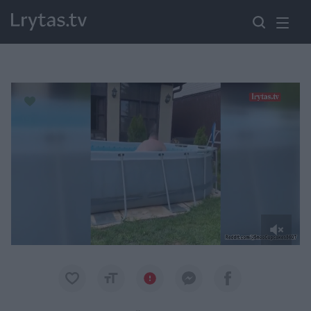
Paremkite Ukrainą