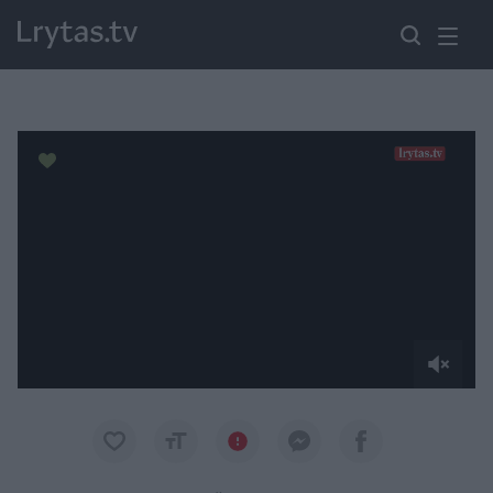
Paremkite Ukrainą