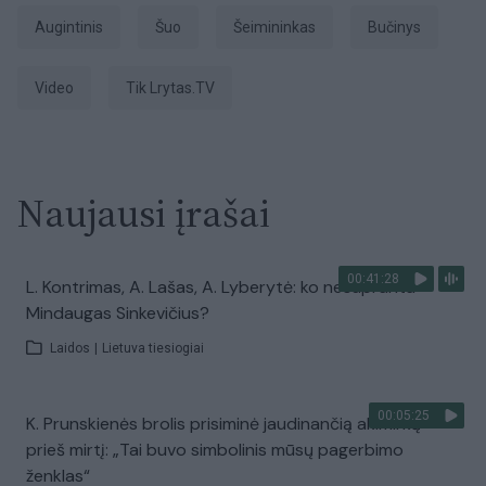
augintinis
Šuo
šeimininkas
bučinys
Video
tik Lrytas.TV
Naujausi įrašai
00:41:28
L. Kontrimas, A. Lašas, A. Lyberytė: ko nesupranta
Mindaugas Sinkevičius?
Laidos
|
Lietuva tiesiogiai
00:05:25
K. Prunskienės brolis prisiminė jaudinančią akimirką
prieš mirtį: „Tai buvo simbolinis mūsų pagerbimo
ženklas“