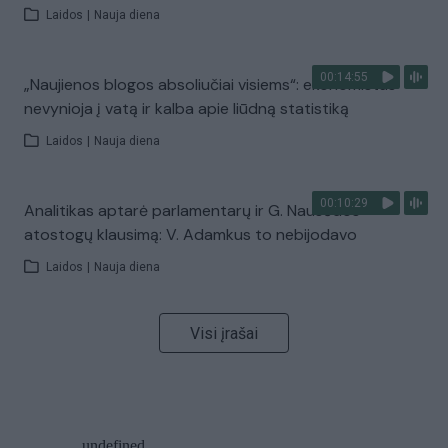
Laidos
|
Nauja diena
00:14:55
„Naujienos blogos absoliučiai visiems“: ekonomistas
nevynioja į vatą ir kalba apie liūdną statistiką
Laidos
|
Nauja diena
00:10:29
Analitikas aptarė parlamentarų ir G. Nausėdos
atostogų klausimą: V. Adamkus to nebijodavo
Laidos
|
Nauja diena
Visi įrašai