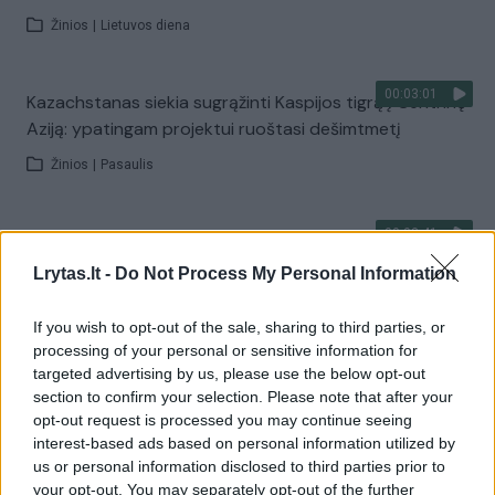
Žinios
|
Lietuvos diena
00:03:01
Kazachstanas siekia sugrąžinti Kaspijos tigrą į Centrinę
Aziją: ypatingam projektui ruoštasi dešimtmetį
Žinios
|
Pasaulis
00:03:41
Mėsainių mėgėjus kviečia nepražiopsoti festivalio
Vilniuje: atskleidė populiariausią paruošimo būdą
Lrytas.lt -
Do Not Process My Personal Information
Žinios
|
Lietuvos diena
If you wish to opt-out of the sale, sharing to third parties, or
processing of your personal or sensitive information for
targeted advertising by us, please use the below opt-out
Visi įrašai
section to confirm your selection. Please note that after your
opt-out request is processed you may continue seeing
interest-based ads based on personal information utilized by
us or personal information disclosed to third parties prior to
Žiūrimiausi įrašai
your opt-out. You may separately opt-out of the further