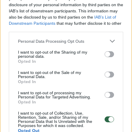
disclosure of your personal information by third parties on the
IAB’s list of downstream participants. This information may
00:00:49
Pateikė daugiau detalių apie iš tėvų paimtus šešis
also be disclosed by us to third parties on the
IAB’s List of
Downstream Participants
that may further disclose it to other
vaikus: jiems kilusi grėsmė
third parties.
Žinios
|
Lietuvos diena
Personal Data Processing Opt Outs
I want to opt-out of the Sharing of my
00:00:30
Vaizdai iš tragiškos avarijos Vilniaus r.: dviejų moterų ir
personal data.
vaiko gyvybių išgelbėti nepavyko
Opted In
Žinios
|
Lietuvos diena
I want to opt-out of the Sale of my
Personal Data.
Opted In
00:00:59
Nufilmavo, kaip patvino Vilniaus Vakarinis aplinkkelis:
I want to opt-out of processing my
Personal Data for Targeted Advertising.
vaizdas pribloškia
Opted In
Žinios
|
Lietuvos diena
I want to opt-out of Collection, Use,
Retention, Sale, and/or Sharing of my
Personal Data that Is Unrelated with the
Purposes for which it was collected.
00:02:01
„Pagarba pirmajai premjerei“: pasidalijo jautriais
Opted Out