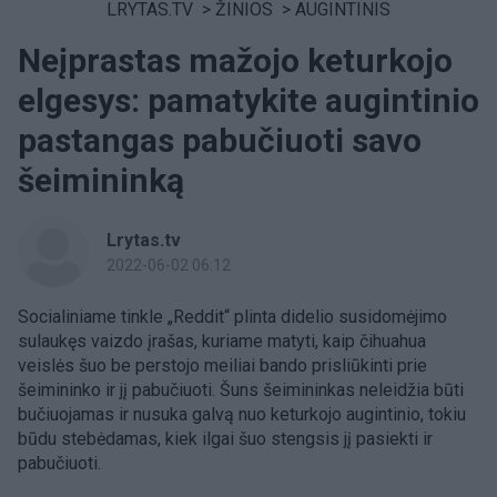
LRYTAS.TV
>
ŽINIOS
>
AUGINTINIS
Neįprastas mažojo keturkojo
elgesys: pamatykite augintinio
pastangas pabučiuoti savo
šeimininką
Lrytas.tv
2022-06-02 06:12
Socialiniame tinkle „Reddit“ plinta didelio susidomėjimo
sulaukęs vaizdo įrašas, kuriame matyti, kaip čihuahua
veislės šuo be perstojo meiliai bando prisliūkinti prie
šeimininko ir jį pabučiuoti. Šuns šeimininkas neleidžia būti
bučiuojamas ir nusuka galvą nuo keturkojo augintinio, tokiu
būdu stebėdamas, kiek ilgai šuo stengsis jį pasiekti ir
pabučiuoti.