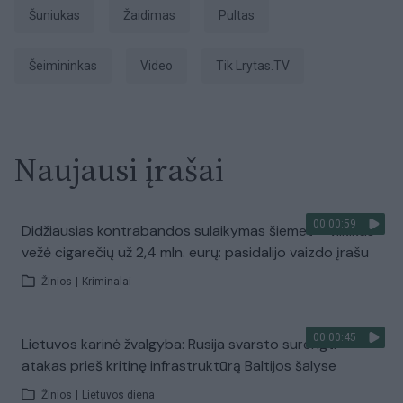
šuniukas
Žaidimas
pultas
šeimininkas
Video
tik Lrytas.TV
Naujausi įrašai
00:00:59
Didžiausias kontrabandos sulaikymas šiemet – vilkikas
vežė cigarečių už 2,4 mln. eurų: pasidalijo vaizdo įrašu
Žinios
|
Kriminalai
00:00:45
Lietuvos karinė žvalgyba: Rusija svarsto surengti
atakas prieš kritinę infrastruktūrą Baltijos šalyse
Žinios
|
Lietuvos diena