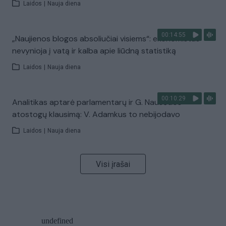
Laidos
|
Nauja diena
00:14:55
„Naujienos blogos absoliučiai visiems“: ekonomistas
nevynioja į vatą ir kalba apie liūdną statistiką
Laidos
|
Nauja diena
00:10:29
Analitikas aptarė parlamentarų ir G. Nausėdos
atostogų klausimą: V. Adamkus to nebijodavo
Laidos
|
Nauja diena
Visi įrašai