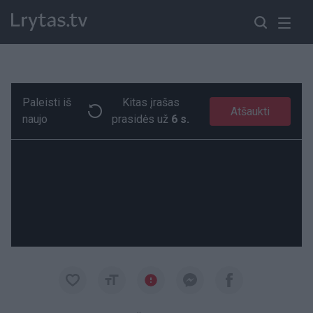
Paleisti iš
Kitas įrašas
Išradingumui nėra ribų: pamatykite, kaip galima suderinti kompiuterinius žaidimus ir laisvalaikį su šunimi
Paremkite Ukrainą
Atšaukti
naujo
prasidės už
5 s.
00:18
00:18