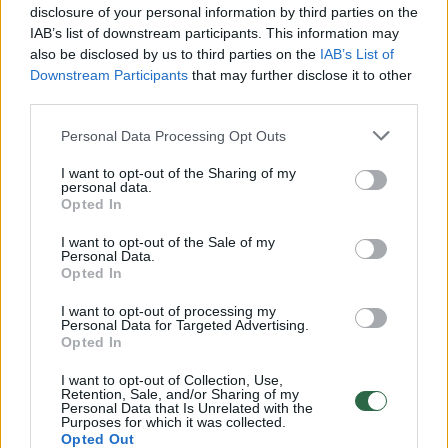
disclosure of your personal information by third parties on the
IAB’s list of downstream participants. This information may
00:00:49
Pateikė daugiau detalių apie iš tėvų paimtus šešis
also be disclosed by us to third parties on the
IAB’s List of
vaikus: jiems kilusi grėsmė
Downstream Participants
that may further disclose it to other
third parties.
Žinios
|
Lietuvos diena
Personal Data Processing Opt Outs
00:00:30
I want to opt-out of the Sharing of my
Vaizdai iš tragiškos avarijos Vilniaus r.: dviejų moterų ir
personal data.
vaiko gyvybių išgelbėti nepavyko
Opted In
Žinios
|
Lietuvos diena
I want to opt-out of the Sale of my
Personal Data.
Opted In
00:00:59
Nufilmavo, kaip patvino Vilniaus Vakarinis aplinkkelis:
I want to opt-out of processing my
Personal Data for Targeted Advertising.
vaizdas pribloškia
Opted In
Žinios
|
Lietuvos diena
I want to opt-out of Collection, Use,
Retention, Sale, and/or Sharing of my
Personal Data that Is Unrelated with the
Purposes for which it was collected.
00:02:01
„Pagarba pirmajai premjerei“: pasidalijo jautriais
Opted Out