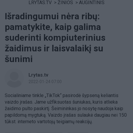
LRYTAS.TV
>
ŽINIOS
>
AUGINTINIS
Išradingumui nėra ribų:
pamatykite, kaip galima
suderinti kompiuterinius
žaidimus ir laisvalaikį su
šunimi
Lrytas.tv
2022-01-24 07:00
Socialiniame tinkle „TikTok“ pasirodė šypseną keliantis
vaizdo įrašas. Jame užfiksuotas šuniukas, kuris atlieka
žaidimo pulto paskirtį. Šeimininkas jo nosytę naudoja kaip
papildomą mygtuką. Vaizdo įrašas sulaukė daugiau nei 150
tūkst. interneto vartotojų teigiamų reakcijų.