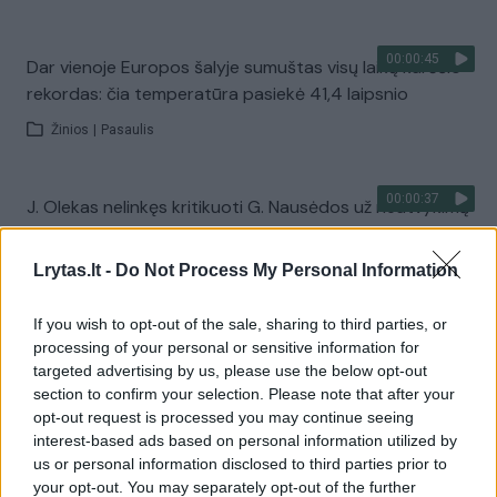
00:00:45
Dar vienoje Europos šalyje sumuštas visų laikų karščio
rekordas: čia temperatūra pasiekė 41,4 laipsnio
Žinios
|
Pasaulis
00:00:37
J. Olekas nelinkęs kritikuoti G. Nausėdos už neatvykimą
atsisveikinti su K. Prunskiene: „Gyvenime pasitaiko
visokių situacijų“
Lrytas.lt -
Do Not Process My Personal Information
Žinios
|
Lietuvos diena
If you wish to opt-out of the sale, sharing to third parties, or
processing of your personal or sensitive information for
Visi įrašai
targeted advertising by us, please use the below opt-out
section to confirm your selection. Please note that after your
opt-out request is processed you may continue seeing
interest-based ads based on personal information utilized by
Žiūrimiausi įrašai
us or personal information disclosed to third parties prior to
your opt-out. You may separately opt-out of the further