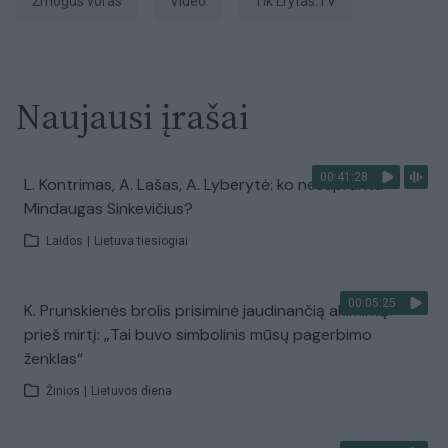
žmogus voras
Video
tik Lrytas.TV
Naujausi įrašai
00:41:28
L. Kontrimas, A. Lašas, A. Lyberytė: ko nesupranta
Mindaugas Sinkevičius?
Laidos
|
Lietuva tiesiogiai
00:05:25
K. Prunskienės brolis prisiminė jaudinančią akimirką
prieš mirtį: „Tai buvo simbolinis mūsų pagerbimo
ženklas“
Žinios
|
Lietuvos diena