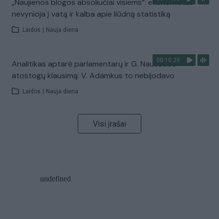
„Naujienos blogos absoliučiai visiems“: ekonomistas
nevynioja į vatą ir kalba apie liūdną statistiką
Laidos
|
Nauja diena
00:10:29
Analitikas aptarė parlamentarų ir G. Nausėdos
atostogų klausimą: V. Adamkus to nebijodavo
Laidos
|
Nauja diena
Visi įrašai