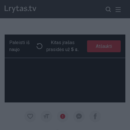
Paleisti iš
Kitas įrašas
Užfiksuotas išdykęs kačiukas: gyvūnas internautams primena gerai žinomą filmą
Paremkite Ukrainą
Atšaukti
naujo
prasidės už
4 s.
00:17
00:17