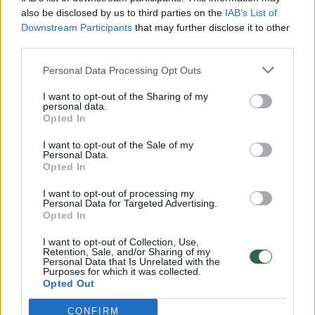
vaikus: jiems kilusi grėsmė
also be disclosed by us to third parties on the
IAB’s List of
Žinios
|
Lietuvos diena
Downstream Participants
that may further disclose it to other
third parties.
Personal Data Processing Opt Outs
00:00:30
Vaizdai iš tragiškos avarijos Vilniaus r.: dviejų moterų ir
vaiko gyvybių išgelbėti nepavyko
I want to opt-out of the Sharing of my
personal data.
Žinios
|
Lietuvos diena
Opted In
I want to opt-out of the Sale of my
Personal Data.
00:00:59
Nufilmavo, kaip patvino Vilniaus Vakarinis aplinkkelis:
Opted In
vaizdas pribloškia
I want to opt-out of processing my
Personal Data for Targeted Advertising.
Žinios
|
Lietuvos diena
Opted In
I want to opt-out of Collection, Use,
00:02:01
„Pagarba pirmajai premjerei“: pasidalijo jautriais
Retention, Sale, and/or Sharing of my
Personal Data that Is Unrelated with the
prisiminimais apie Kazimierą Prunskienę
Purposes for which it was collected.
Opted Out
Žinios
|
Lietuvos diena
CONFIRM