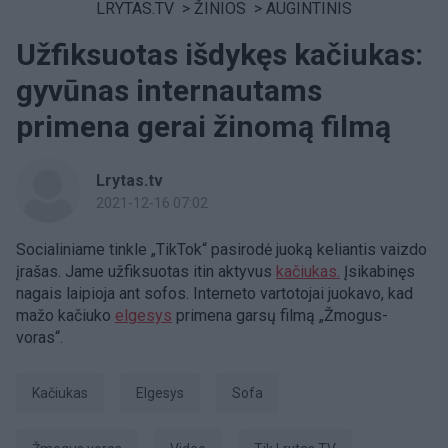
LRYTAS.TV
>
ŽINIOS
>
AUGINTINIS
Užfiksuotas išdykęs kačiukas:
gyvūnas internautams
primena gerai žinomą filmą
Lrytas.tv
2021-12-16 07:02
Socialiniame tinkle „TikTok“ pasirodė juoką keliantis vaizdo
įrašas. Jame užfiksuotas itin aktyvus
kačiukas.
Įsikabinęs
nagais laipioja ant sofos. Interneto vartotojai juokavo, kad
mažo kačiuko
elgesys
primena garsų filmą „Žmogus-
voras“.
kačiukas
elgesys
sofa