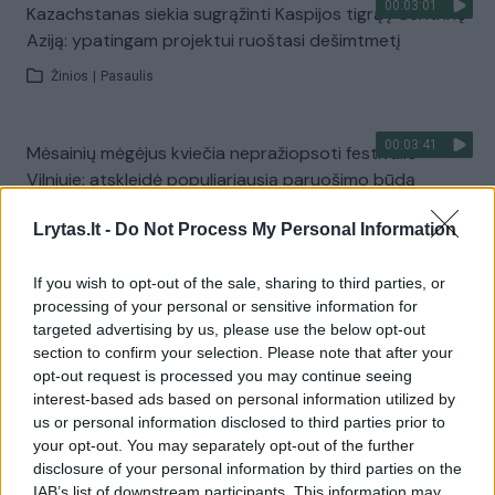
00:03:01
Kazachstanas siekia sugrąžinti Kaspijos tigrą į Centrinę
Aziją: ypatingam projektui ruoštasi dešimtmetį
Žinios
|
Pasaulis
00:03:41
Mėsainių mėgėjus kviečia nepražiopsoti festivalio
Vilniuje: atskleidė populiariausią paruošimo būdą
Žinios
|
Lietuvos diena
Lrytas.lt -
Do Not Process My Personal Information
If you wish to opt-out of the sale, sharing to third parties, or
Visi įrašai
processing of your personal or sensitive information for
targeted advertising by us, please use the below opt-out
section to confirm your selection. Please note that after your
opt-out request is processed you may continue seeing
Žiūrimiausi įrašai
interest-based ads based on personal information utilized by
us or personal information disclosed to third parties prior to
your opt-out. You may separately opt-out of the further
00:00:49
disclosure of your personal information by third parties on the
Pateikė daugiau detalių apie iš tėvų paimtus šešis
IAB’s list of downstream participants. This information may