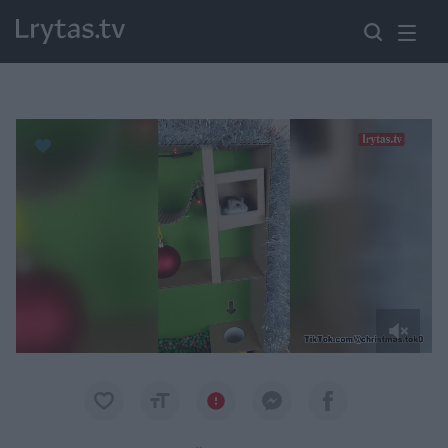
Paremkite Ukrainą