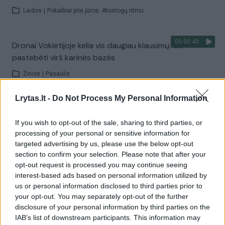
Laidos
|
Pokalbiai prie jūros. Atostogų ritmu
00:00:40
Dronai Vokietijoje kelia vis daugiau klausimų: du
pastebėti virš karinės bazės
Žinios
|
Pasaulis
Lrytas.lt -
Do Not Process My Personal Information
Visi įrašai
If you wish to opt-out of the sale, sharing to third parties, or
processing of your personal or sensitive information for
targeted advertising by us, please use the below opt-out
Žiūrimiausi įrašai
section to confirm your selection. Please note that after your
opt-out request is processed you may continue seeing
interest-based ads based on personal information utilized by
us or personal information disclosed to third parties prior to
00:00:30
Vaizdai iš tragiškos avarijos Vilniaus r.: dviejų moterų ir
your opt-out. You may separately opt-out of the further
vaiko gyvybių išgelbėti nepavyko
disclosure of your personal information by third parties on the
IAB’s list of downstream participants. This information may
Žinios
|
Lietuvos diena