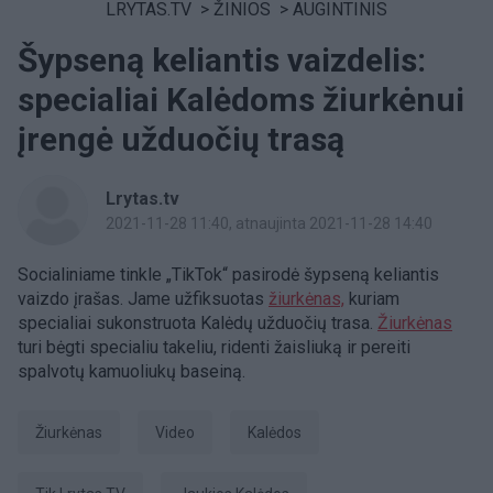
LRYTAS.TV
>
ŽINIOS
>
AUGINTINIS
Šypseną keliantis vaizdelis:
specialiai Kalėdoms žiurkėnui
įrengė užduočių trasą
Lrytas.tv
2021-11-28 11:40
, atnaujinta 2021-11-28 14:40
Socialiniame tinkle „TikTok“ pasirodė šypseną keliantis
vaizdo įrašas. Jame užfiksuotas
žiurkėnas,
kuriam
specialiai sukonstruota Kalėdų užduočių trasa.
Žiurkėnas
turi bėgti specialiu takeliu, ridenti žaisliuką ir pereiti
spalvotų kamuoliukų baseiną.
žiurkėnas
Video
Kalėdos