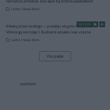
tarnybos primena: štai apie ką būtina pasikalbėti
Laidos
|
Nauja diena
00:14:33
Atliekų krizė nedingo – pradėjo skųstis Naujosios
Vilnios gyventojai: I. Budraitė atsakė, kas vyksta
Laidos
|
Nauja diena
Visi įrašai