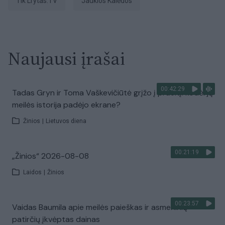
tik Lrytas.TV
Jaukios Kalėdos
Naujausi įrašai
00:42:29
Tadas Gryn ir Toma Vaškevičiūtė grįžo į praeitį: kodėl jų
meilės istorija padėjo ekrane?
Žinios
|
Lietuvos diena
00:21:19
„Žinios“ 2026-08-08
Laidos
|
Žinios
00:23:57
Vaidas Baumila apie meilės paieškas ir asmeninių
patirčių įkvėptas dainas