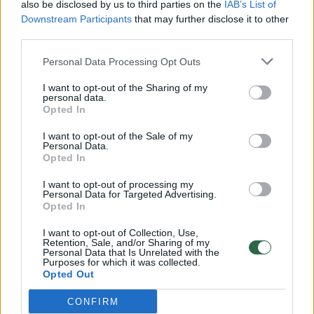
also be disclosed by us to third parties on the
IAB’s List of
Downstream Participants
that may further disclose it to other
third parties.
00:00:57
Savaitės vidurys nusimato karštas: temperatūra kils iki
32 laipsnių šilumos
Personal Data Processing Opt Outs
Žinios
|
Orai
I want to opt-out of the Sharing of my
personal data.
Opted In
00:15:54
V. Zalužno pasisakymą laiko bandymu įsitvirtinti
I want to opt-out of the Sale of my
Ukrainos politikoje: jis yra neteisus
Personal Data.
Opted In
Laidos
|
Nauja diena
I want to opt-out of processing my
Personal Data for Targeted Advertising.
Opted In
00:05:25
K. Prunskienės brolis prisiminė jaudinančią akimirką
prieš mirtį: „Tai buvo simbolinis mūsų pagerbimo
I want to opt-out of Collection, Use,
Retention, Sale, and/or Sharing of my
ženklas“
Personal Data that Is Unrelated with the
Purposes for which it was collected.
Opted Out
Žinios
|
Lietuvos diena
CONFIRM