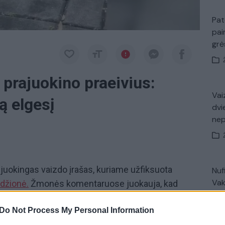
Pat
pai
gr
prajuokino praeivius:
Vaiz
ą elgesį
dvi
ne
a juokingas vaizdo įrašas, kuriame užfiksuota
Nuf
Vak
džionė.
Žmonės komentaruose juokauja, kad
aizdo įrašas susilaukė beveik 3 tūkstančių
Do Not Process My Personal Information