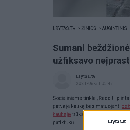
Volume
0%
LRYTAS.TV
>
ŽINIOS
>
AUGINTINIS
Sumani beždžionė 
užfiksavo neįprast
Lrytas.tv
2021-08-31 05:43
Socialiniame tinkle „Reddit“ plint
gatvėje kaukę besimatuojanti
bež
kaukėje
trūksta skylučių akims. V
Lrytas.lt -
patiktukų.