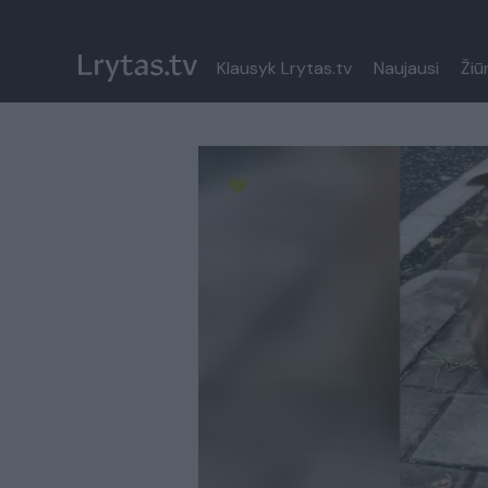
Klausyk Lrytas.tv
Naujausi
Žiū
Paremkite Ukrainą