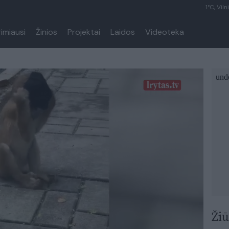
1°C, Viln
rimiausi
Žinios
Projektai
Laidos
Videoteka
Žiū