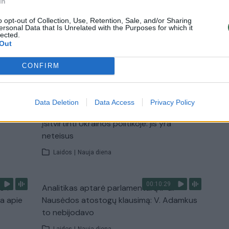
In
paruošimo būdą
o opt-out of Collection, Use, Retention, Sale, and/or Sharing
ersonal Data that Is Unrelated with the Purposes for which it
Žinios
|
Lietuvos diena
lected.
Out
CONFIRM
TV
Visi įrašai
Data Deletion
Data Access
Privacy Policy
00:15:54
ko
V. Zalužno pasisakymą laiko bandymu
įsitvirtinti Ukrainos politikoje: jis yra
neteisus
Laidos
|
Nauja diena
00:10:29
s“:
Analitikas aptarė parlamentarų ir G.
ba apie
Nausėdos atostogų klausimą: V. Adamkus
to nebijodavo
Laidos
|
Nauja diena