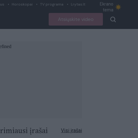
Ekrano
ius
Horoskopai
TV programa
Lrytas.lt
tema
Atsiųskite video
rimiausi įrašai
Visi įrašai