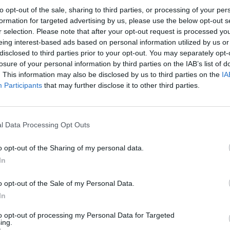
„Pa
to opt-out of the sale, sharing to third parties, or processing of your per
s
juokingas video
tik Lrytas.TV
jau
formation for targeted advertising by us, please use the below opt-out s
r selection. Please note that after your opt-out request is processed y
Pru
eing interest-based ads based on personal information utilized by us or
disclosed to third parties prior to your opt-out. You may separately opt-
losure of your personal information by third parties on the IAB’s list of
. This information may also be disclosed by us to third parties on the
IA
Participants
that may further disclose it to other third parties.
Visi įrašai
l Data Processing Opt Outs
00:05:25
ko
K. Prunskienės brolis prisiminė jaudinančią
o opt-out of the Sharing of my personal data.
akimirką prieš mirtį: „Tai buvo simbolinis
In
mūsų pagerbimo ženklas“
Žinios
|
Lietuvos diena
o opt-out of the Sale of my Personal Data.
In
3:01
00:03:41
ijos
to opt-out of processing my Personal Data for Targeted
Mėsainių mėgėjus kviečia nepražiopsoti
ing.
ojektui
festivalio Vilniuje: atskleidė populiariausią