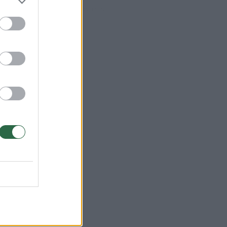
omobilis sužalojo dvi moteris
Žinios
|
Lietuvos diena
.