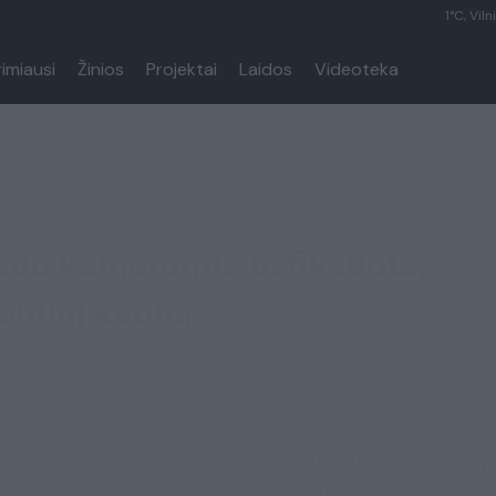
1°C, Viln
rimiausi
Žinios
Projektai
Laidos
Videoteka
izdo kameromis užfiksuota,
aminį katiną
iarėja šokiruojantis vaizdo įrašas. Jame užfiksuota,
Žiū
izdo įrašas susilaukė beveik 4 tūkstančių