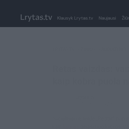
Klausyk Lrytas.tv
Naujausi
Žiū
LRYTAS.TV
>
ŽINIOS
>
AUGINTINIS
Retas vaizdas: va
kaip kobra puola n
Lrytas.tv
2021-08-18 06:28
Socialiniame tinkle „Reddit“ popul
kaip
katinas
ginasi nuo kobros. Va