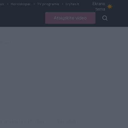
Ekrano
ius
Horoskopai
TV programa
Lrytas.lt
tema
Atsiųskite video
rimiausi įrašai
Visi įrašai