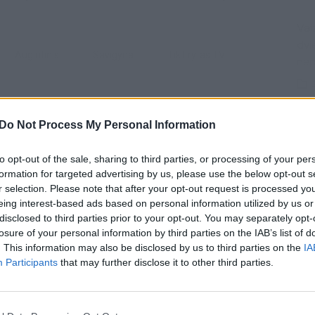
Vaiz
dvi
augintinis
savigyna
tik Lrytas.TV
ne
Do Not Process My Personal Information
Sav
Visi įrašai
tem
to opt-out of the sale, sharing to third parties, or processing of your per
formation for targeted advertising by us, please use the below opt-out s
0:57
00:42:12
aigsime
Karšta A. Kasparavičiaus ir Ž Pavilionio
r selection. Please note that after your opt-out request is processed y
diskusija: Rusija – Europos šeimos narė?
eing interest-based ads based on personal information utilized by us or
disclosed to third parties prior to your opt-out. You may separately opt-
Nuf
Laidos
|
Lietuva tiesiogiai
losure of your personal information by third parties on the IAB’s list of
Vak
. This information may also be disclosed by us to third parties on the
IA
Participants
that may further disclose it to other third parties.
2:33
00:04:00
dens
Kuprines pasvėrę specialistai įspėja apie
e:
pavojingą įprotį: tą daro daugiau nei pusė
pradinukų
Avar