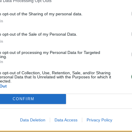
l Data Processing Opt Outs
aut
Žinios
|
Lietuvos diena
o opt-out of the Sharing of my personal data.
In
džiaga yra skirta vyresniems nei 18 metų skaitytojams
Ar jums jau yra 18 metų?
TV
Visi įrašai
o opt-out of the Sale of my Personal Data.
In
00:11:27
to opt-out of processing my Personal Data for Targeted
nio
Lietuvos pasiruošimą pavojams neigiamai
ing.
Taip
Ne
narė?
vertinantis šaulys: nustokime apgaudinėti
In
save
o opt-out of Collection, Use, Retention, Sale, and/or Sharing
ersonal Data that Is Unrelated with the Purposes for which it
Laidos
|
Nauja diena
lected.
Out
00:16:37
, kiek
V. Sinkevičius paaiškino, kodėl dar nebuvo
CONFIRM
alies
Koalicinės tarybos posėdžio: esame
kalbėję
Data Deletion
Data Access
Privacy Policy
Laidos
|
Nauja diena