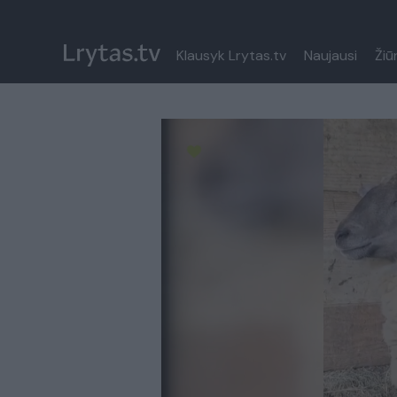
Klausyk Lrytas.tv
Naujausi
Žiū
Paremkite Ukrainą