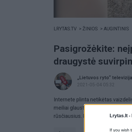
Volume
0%
LRYTAS.TV
>
ŽINIOS
>
AUGINTINIS
Pasigrožėkite: neį
draugystė suvirpin
„Lietuvos ryto“ televizij
2021-05-04 05:32
Internete plinta netikėtas vaizdel
meiliai glaustosi vienas prie kito
rūsčiausius. Pasigrožėkite šių mi
Lrytas.lt -
If you wish 