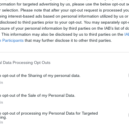
augintiniai
draugystė
mielas vaizdelis
formation for targeted advertising by us, please use the below opt-out s
aut
r selection. Please note that after your opt-out request is processed y
eing interest-based ads based on personal information utilized by us or
disclosed to third parties prior to your opt-out. You may separately opt-
losure of your personal information by third parties on the IAB’s list of
. This information may also be disclosed by us to third parties on the
IA
Participants
that may further disclose it to other third parties.
Visi įrašai
l Data Processing Opt Outs
0:57
00:42:12
aigsime
Karšta A. Kasparavičiaus ir Ž Pavilionio
o opt-out of the Sharing of my personal data.
diskusija: Rusija – Europos šeimos narė?
In
Laidos
|
Lietuva tiesiogiai
o opt-out of the Sale of my Personal Data.
In
2:33
00:04:00
dens
Kuprines pasvėrę specialistai įspėja apie
e:
pavojingą įprotį: tą daro daugiau nei pusė
to opt-out of processing my Personal Data for Targeted
ing.
pradinukų
In