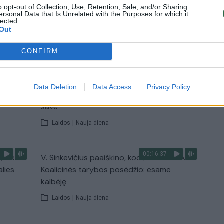
Žinios
|
Lietuvos diena
o opt-out of Collection, Use, Retention, Sale, and/or Sharing
ersonal Data that Is Unrelated with the Purposes for which it
lected.
Out
TV
Visi įrašai
CONFIRM
00:11:27
nio
Lietuvos pasiruošimą pavojams neigiamai
Data Deletion
Data Access
Privacy Policy
narė?
vertinantis šaulys: nustokime apgaudinėti
save
Laidos
|
Nauja diena
00:16:37
, kiek
V. Sinkevičius paaiškino, kodėl dar nebuvo
alies
Koalicinės tarybos posėdžio: esame
kalbėję
Laidos
|
Nauja diena