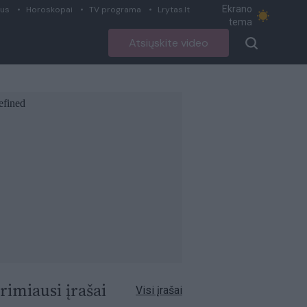
Ekrano
ius
Horoskopai
TV programa
Lrytas.lt
tema
Atsiųskite video
rimiausi įrašai
Visi įrašai