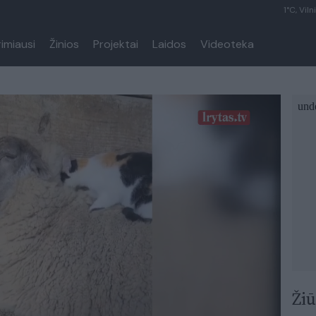
1°C, Viln
rimiausi
Žinios
Projektai
Laidos
Videoteka
Žiū