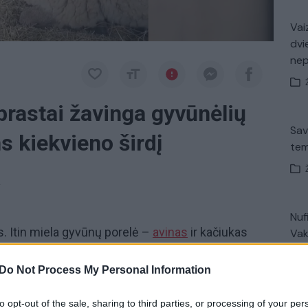
Vaiz
dvi
ne
prastai žavinga gyvūnėlių
Sav
s kiekvieno širdį
tem
a
Nuf
is. Itin miela gyvūnų porelė –
avinas
ir kačiukas
Vak
. Toks reginys nustebins ir pralinksmins net pačius
elų gyvūnų draugija.
Do Not Process My Personal Information
Avar
to opt-out of the sale, sharing to third parties, or processing of your per