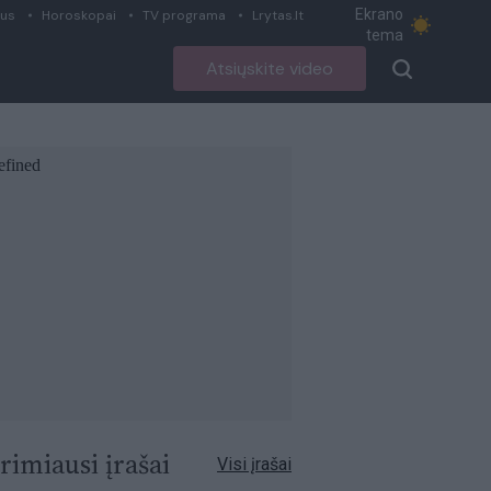
Ekrano
ius
Horoskopai
TV programa
Lrytas.lt
tema
Atsiųskite video
rimiausi įrašai
Visi įrašai