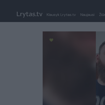
Klausyk Lrytas.tv
Naujausi
Žiū
Paremkite Ukrainą