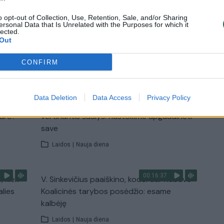
pradinukų
o opt-out of Collection, Use, Retention, Sale, and/or Sharing
Žinios
|
Lietuvos diena
ersonal Data that Is Unrelated with the Purposes for which it
lected.
Out
TV
CONFIRM
Visi įrašai
Data Deletion
Data Access
Privacy Policy
00:11:27
nio
Lietuvos pasiruošimą pavojams neigiamai
narė?
vertinantis šaulys: nustokime apgaudinėti
save
Laidos
|
Nauja diena
00:16:37
, kiek
V. Sinkevičius paaiškino, kodėl dar nebuvo
alies
Koalicinės tarybos posėdžio: esame
kalbėję
Laidos
|
Nauja diena