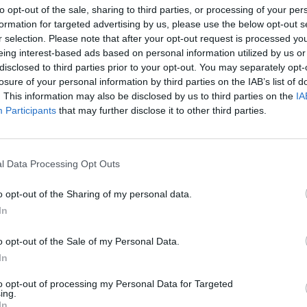
ė beveik 100 tūkst. teigiamų reakcijų ir beveik
to opt-out of the sale, sharing to third parties, or processing of your per
aut
formation for targeted advertising by us, please use the below opt-out s
r selection. Please note that after your opt-out request is processed y
eing interest-based ads based on personal information utilized by us or
disclosed to third parties prior to your opt-out. You may separately opt-
miela
juokinga
tik Lrytas.TV
losure of your personal information by third parties on the IAB’s list of
. This information may also be disclosed by us to third parties on the
IA
Participants
that may further disclose it to other third parties.
Visi įrašai
l Data Processing Opt Outs
0:57
00:42:12
o opt-out of the Sharing of my personal data.
aigsime
Karšta A. Kasparavičiaus ir Ž Pavilionio
In
diskusija: Rusija – Europos šeimos narė?
Laidos
|
Lietuva tiesiogiai
o opt-out of the Sale of my Personal Data.
In
2:33
00:04:00
dens
Kuprines pasvėrę specialistai įspėja apie
to opt-out of processing my Personal Data for Targeted
ing.
e:
pavojingą įprotį: tą daro daugiau nei pusė
In