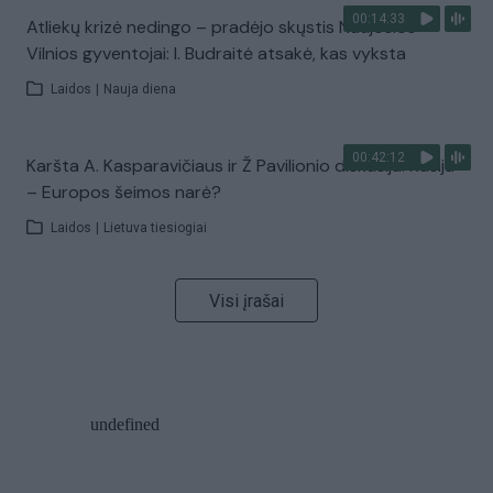
00:14:33
Atliekų krizė nedingo – pradėjo skųstis Naujosios
Vilnios gyventojai: I. Budraitė atsakė, kas vyksta
Laidos
|
Nauja diena
00:42:12
Karšta A. Kasparavičiaus ir Ž Pavilionio diskusija: Rusija
– Europos šeimos narė?
Laidos
|
Lietuva tiesiogiai
Visi įrašai