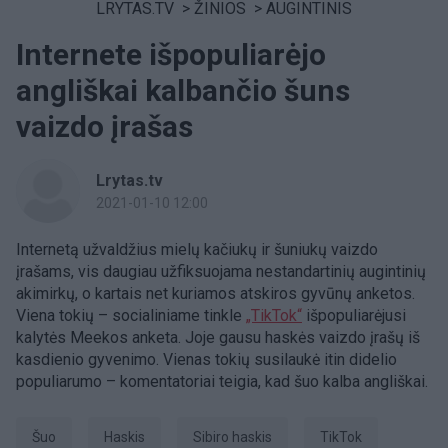
LRYTAS.TV
>
ŽINIOS
>
AUGINTINIS
Internete išpopuliarėjo
angliškai kalbančio šuns
vaizdo įrašas
Lrytas.tv
2021-01-10 12:00
Internetą užvaldžius mielų kačiukų ir šuniukų vaizdo
įrašams, vis daugiau užfiksuojama nestandartinių augintinių
akimirkų, o kartais net kuriamos atskiros gyvūnų anketos.
Viena tokių – socialiniame tinkle
„TikTok“
išpopuliarėjusi
kalytės Meekos anketa. Joje gausu haskės vaizdo įrašų iš
kasdienio gyvenimo. Vienas tokių susilaukė itin didelio
populiarumo – komentatoriai teigia, kad šuo kalba angliškai.
Šuo
haskis
Sibiro haskis
TikTok