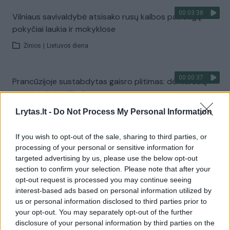
00:03:38
Vilniaus savivaldybė atsisako rusų kalbos paslaugų:
pokyčiai laukia ir mokyklose
Žinios
|
Lietuvos diena
00:00:37
Prancūzijoje sustabdytas gaisro plitimas: dėl karščių
pavojus dar neišnyko
Žinios
|
Pasaulis
Lrytas.lt -
Do Not Process My Personal Information
If you wish to opt-out of the sale, sharing to third parties, or
Visi įrašai
processing of your personal or sensitive information for
targeted advertising by us, please use the below opt-out
section to confirm your selection. Please note that after your
opt-out request is processed you may continue seeing
Žiūrimiausi įrašai
interest-based ads based on personal information utilized by
us or personal information disclosed to third parties prior to
your opt-out. You may separately opt-out of the further
disclosure of your personal information by third parties on the
00:00:30