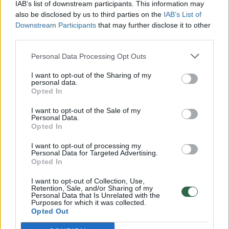
Vaizdai iš tragiškos avarijos Vilniaus r.: dviejų moterų ir
IAB’s list of downstream participants. This information may
vaiko gyvybių išgelbėti nepavyko
also be disclosed by us to third parties on the
IAB’s List of
Downstream Participants
that may further disclose it to other
Žinios
|
Lietuvos diena
third parties.
Personal Data Processing Opt Outs
00:00:57
Savaitės vidurys nusimato karštas: temperatūra kils iki
I want to opt-out of the Sharing of my
32 laipsnių šilumos
personal data.
Opted In
Žinios
|
Orai
I want to opt-out of the Sale of my
Personal Data.
00:15:54
Opted In
V. Zalužno pasisakymą laiko bandymu įsitvirtinti
Ukrainos politikoje: jis yra neteisus
I want to opt-out of processing my
Personal Data for Targeted Advertising.
Laidos
|
Nauja diena
Opted In
I want to opt-out of Collection, Use,
Retention, Sale, and/or Sharing of my
00:00:59
Nufilmavo, kaip patvino Vilniaus Vakarinis aplinkkelis:
Personal Data that Is Unrelated with the
Purposes for which it was collected.
vaizdas pribloškia
Opted Out
Žinios
|
Lietuvos diena