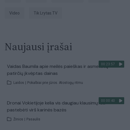
Video
tik Lrytas.TV
Naujausi įrašai
00:23:57
Vaidas Baumila apie meilės paieškas ir asmeninių
patirčių įkvėptas dainas
Laidos
|
Pokalbiai prie jūros. Atostogų ritmu
00:00:40
Dronai Vokietijoje kelia vis daugiau klausimų: du
pastebėti virš karinės bazės
Žinios
|
Pasaulis