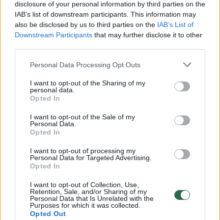
disclosure of your personal information by third parties on the
IAB’s list of downstream participants. This information may
00:00:30
Vaizdai iš tragiškos avarijos Vilniaus r.: dviejų moterų ir
also be disclosed by us to third parties on the
IAB’s List of
vaiko gyvybių išgelbėti nepavyko
Downstream Participants
that may further disclose it to other
third parties.
Žinios
|
Lietuvos diena
Personal Data Processing Opt Outs
00:00:57
Savaitės vidurys nusimato karštas: temperatūra kils iki
I want to opt-out of the Sharing of my
personal data.
32 laipsnių šilumos
Opted In
Žinios
|
Orai
I want to opt-out of the Sale of my
Personal Data.
Opted In
00:15:54
V. Zalužno pasisakymą laiko bandymu įsitvirtinti
I want to opt-out of processing my
Ukrainos politikoje: jis yra neteisus
Personal Data for Targeted Advertising.
Opted In
Laidos
|
Nauja diena
I want to opt-out of Collection, Use,
Retention, Sale, and/or Sharing of my
Personal Data that Is Unrelated with the
00:00:59
Purposes for which it was collected.
Nufilmavo, kaip patvino Vilniaus Vakarinis aplinkkelis:
Opted Out
vaizdas pribloškia