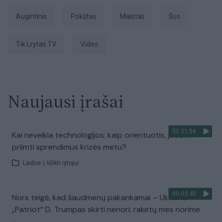
augintinis
pokštas
Maistas
Šuo
tik Lrytas.TV
Video
Naujausi įrašai
00:21:56
Kai neveikia technologijos: kaip orientuotis, judėti ir
priimti sprendimus krizės metu?
Laidos
|
Išlikti rytojui
00:02:40
Nors teigė, kad šaudmenų pakankamai – Ukrainai
„Patriot“ D. Trumpas skirti nenori: raketų mes norime