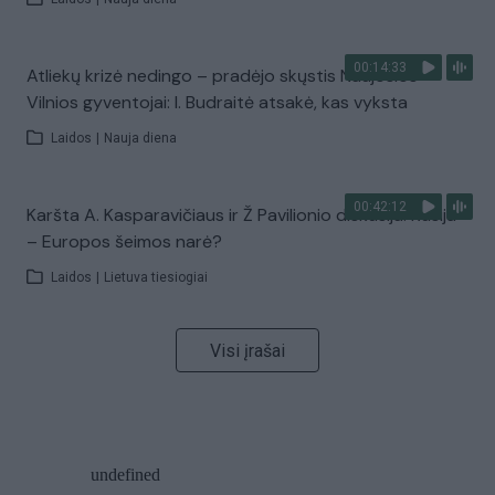
00:14:33
Atliekų krizė nedingo – pradėjo skųstis Naujosios
Vilnios gyventojai: I. Budraitė atsakė, kas vyksta
Laidos
|
Nauja diena
00:42:12
Karšta A. Kasparavičiaus ir Ž Pavilionio diskusija: Rusija
– Europos šeimos narė?
Laidos
|
Lietuva tiesiogiai
Visi įrašai