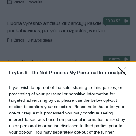
Žinios
|
Pasaulis
00:03:52
Liūdna vyresnio amžiaus dirbančiųjų kasdienybė –
priekabiavimas, patyčios ir užgaulūs įvardžiai
Žinios
|
Lietuvos diena
00:00:29
Tailandą sukrėtė protu nesuvokiamas išpuolis:
paauglys nušovė senelius, 3 mokytojus ir 3 moksleivius
Lrytas.lt -
Do Not Process My Personal Information
Žinios
|
Pasaulis
If you wish to opt-out of the sale, sharing to third parties, or
processing of your personal or sensitive information for
Visi įrašai
targeted advertising by us, please use the below opt-out
section to confirm your selection. Please note that after your
opt-out request is processed you may continue seeing
interest-based ads based on personal information utilized by
Žiūrimiausi įrašai
us or personal information disclosed to third parties prior to
your opt-out. You may separately opt-out of the further