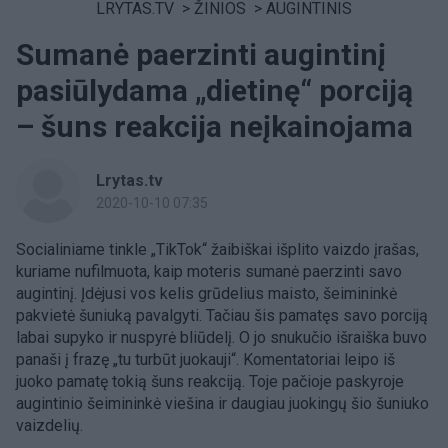
LRYTAS.TV
>
ŽINIOS
>
AUGINTINIS
Sumanė paerzinti augintinį
pasiūlydama „dietinę“ porciją
– šuns reakcija neįkainojama
Lrytas.tv
2020-10-10 07:35
Socialiniame tinkle „TikTok“ žaibiškai išplito vaizdo įrašas,
kuriame nufilmuota, kaip moteris sumanė paerzinti savo
augintinį. Įdėjusi vos kelis grūdelius maisto, šeimininkė
pakvietė šuniuką pavalgyti. Tačiau šis pamatęs savo porciją
labai supyko ir nuspyrė bliūdelį. O jo snukučio išraiška buvo
panaši į frazę „tu turbūt juokauji“. Komentatoriai leipo iš
juoko pamatę tokią šuns reakciją. Toje pačioje paskyroje
augintinio šeimininkė viešina ir daugiau juokingų šio šuniuko
vaizdelių.