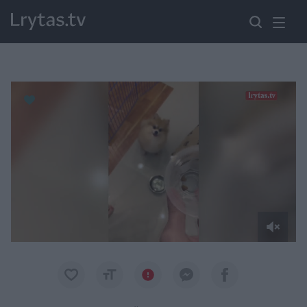
Paremkite Ukrainą