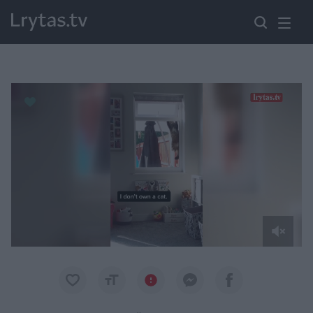
Paremkite Ukrainą