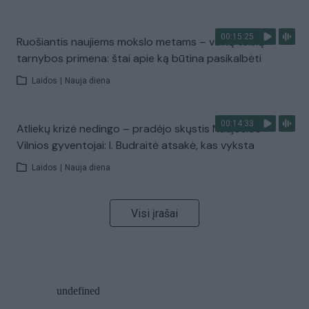
00:15:25
Ruošiantis naujiems mokslo metams – vaikų teisių
tarnybos primena: štai apie ką būtina pasikalbėti
Laidos
|
Nauja diena
00:14:33
Atliekų krizė nedingo – pradėjo skųstis Naujosios
Vilnios gyventojai: I. Budraitė atsakė, kas vyksta
Laidos
|
Nauja diena
Visi įrašai