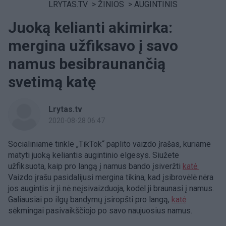
LRYTAS.TV
>
ŽINIOS
>
AUGINTINIS
Juoką kelianti akimirka:
mergina užfiksavo į savo
namus besibraunančią
svetimą katę
Lrytas.tv
2020-08-28 06:47
Socialiniame tinkle „TikTok“ paplito vaizdo įrašas, kuriame
matyti juoką keliantis augintinio elgesys. Siužete
užfiksuota, kaip pro langą į namus bando įsiveržti
katė.
Vaizdo įrašu pasidalijusi mergina tikina, kad įsibrovėlė nėra
jos augintis ir ji nė neįsivaizduoja, kodėl ji braunasi į namus.
Galiausiai po ilgų bandymų įsiropšti pro langą,
katė
sėkmingai pasivaikščiojo po savo naujuosius namus.