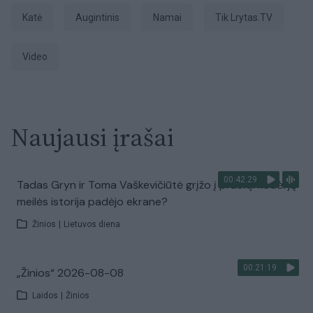
Katė
augintinis
Namai
tik Lrytas.TV
Video
Naujausi įrašai
00:42:29
Tadas Gryn ir Toma Vaškevičiūtė grįžo į praeitį: kodėl jų
meilės istorija padėjo ekrane?
Žinios
|
Lietuvos diena
00:21:19
„Žinios“ 2026-08-08
Laidos
|
Žinios