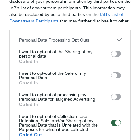
disclosure of your personal information by third parties on the
00:00:30
Vaizdai iš tragiškos avarijos Vilniaus r.: dviejų moterų ir
IAB’s list of downstream participants. This information may
vaiko gyvybių išgelbėti nepavyko
also be disclosed by us to third parties on the
IAB’s List of
Downstream Participants
that may further disclose it to other
Žinios
|
Lietuvos diena
third parties.
Personal Data Processing Opt Outs
00:00:57
Savaitės vidurys nusimato karštas: temperatūra kils iki
32 laipsnių šilumos
I want to opt-out of the Sharing of my
personal data.
Žinios
Opted In
|
Orai
I want to opt-out of the Sale of my
Personal Data.
00:15:54
V. Zalužno pasisakymą laiko bandymu įsitvirtinti
Opted In
Ukrainos politikoje: jis yra neteisus
I want to opt-out of processing my
Personal Data for Targeted Advertising.
Laidos
|
Nauja diena
Opted In
I want to opt-out of Collection, Use,
00:05:25
Retention, Sale, and/or Sharing of my
K. Prunskienės brolis prisiminė jaudinančią akimirką
Personal Data that Is Unrelated with the
prieš mirtį: „Tai buvo simbolinis mūsų pagerbimo
Purposes for which it was collected.
Opted Out
ženklas“