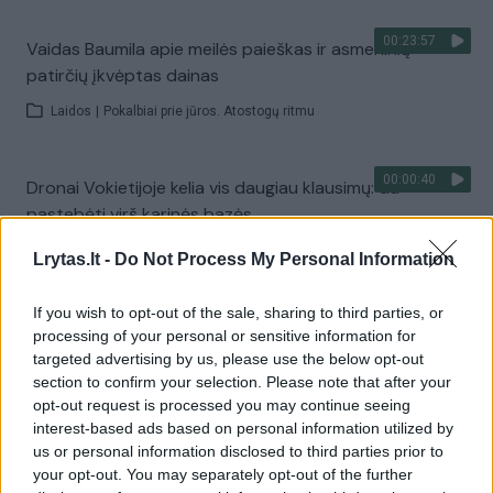
00:23:57
Vaidas Baumila apie meilės paieškas ir asmeninių
patirčių įkvėptas dainas
Laidos
|
Pokalbiai prie jūros. Atostogų ritmu
00:00:40
Dronai Vokietijoje kelia vis daugiau klausimų: du
pastebėti virš karinės bazės
Žinios
|
Pasaulis
Lrytas.lt -
Do Not Process My Personal Information
If you wish to opt-out of the sale, sharing to third parties, or
Visi įrašai
processing of your personal or sensitive information for
targeted advertising by us, please use the below opt-out
section to confirm your selection. Please note that after your
opt-out request is processed you may continue seeing
Žiūrimiausi įrašai
interest-based ads based on personal information utilized by
us or personal information disclosed to third parties prior to
your opt-out. You may separately opt-out of the further